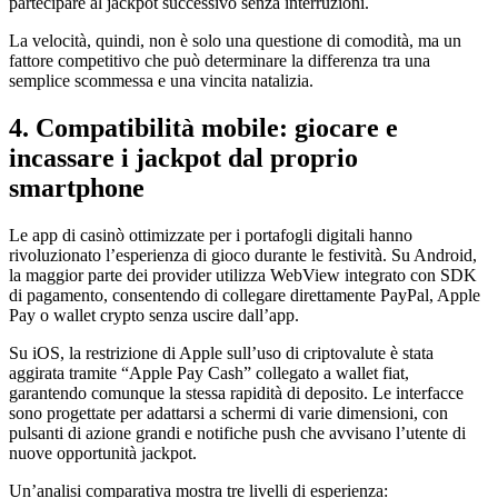
partecipare al jackpot successivo senza interruzioni.
La velocità, quindi, non è solo una questione di comodità, ma un
fattore competitivo che può determinare la differenza tra una
semplice scommessa e una vincita natalizia.
4. Compatibilità mobile: giocare e
incassare i jackpot dal proprio
smartphone
Le app di casinò ottimizzate per i portafogli digitali hanno
rivoluzionato l’esperienza di gioco durante le festività. Su Android,
la maggior parte dei provider utilizza WebView integrato con SDK
di pagamento, consentendo di collegare direttamente PayPal, Apple
Pay o wallet crypto senza uscire dall’app.
Su iOS, la restrizione di Apple sull’uso di criptovalute è stata
aggirata tramite “Apple Pay Cash” collegato a wallet fiat,
garantendo comunque la stessa rapidità di deposito. Le interfacce
sono progettate per adattarsi a schermi di varie dimensioni, con
pulsanti di azione grandi e notifiche push che avvisano l’utente di
nuove opportunità jackpot.
Un’analisi comparativa mostra tre livelli di esperienza: