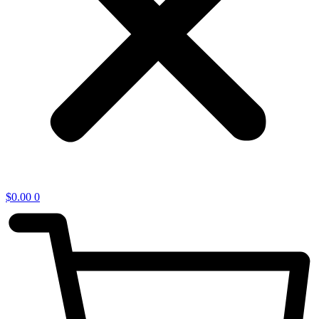
$
0.00
0