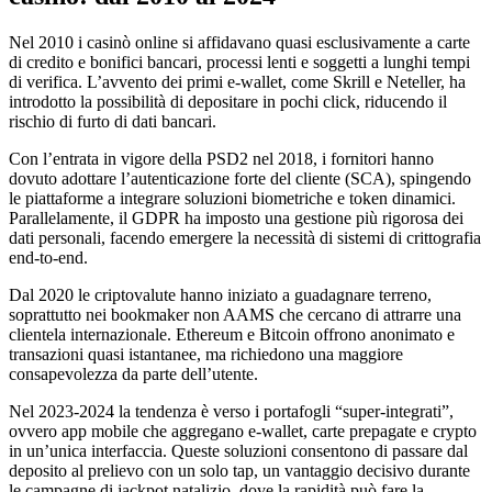
Nel 2010 i casinò online si affidavano quasi esclusivamente a carte
di credito e bonifici bancari, processi lenti e soggetti a lunghi tempi
di verifica. L’avvento dei primi e‑wallet, come Skrill e Neteller, ha
introdotto la possibilità di depositare in pochi click, riducendo il
rischio di furto di dati bancari.
Con l’entrata in vigore della PSD2 nel 2018, i fornitori hanno
dovuto adottare l’autenticazione forte del cliente (SCA), spingendo
le piattaforme a integrare soluzioni biometriche e token dinamici.
Parallelamente, il GDPR ha imposto una gestione più rigorosa dei
dati personali, facendo emergere la necessità di sistemi di crittografia
end‑to‑end.
Dal 2020 le criptovalute hanno iniziato a guadagnare terreno,
soprattutto nei bookmaker non AAMS che cercano di attrarre una
clientela internazionale. Ethereum e Bitcoin offrono anonimato e
transazioni quasi istantanee, ma richiedono una maggiore
consapevolezza da parte dell’utente.
Nel 2023‑2024 la tendenza è verso i portafogli “super‑integrati”,
ovvero app mobile che aggregano e‑wallet, carte prepagate e crypto
in un’unica interfaccia. Queste soluzioni consentono di passare dal
deposito al prelievo con un solo tap, un vantaggio decisivo durante
le campagne di jackpot natalizio, dove la rapidità può fare la