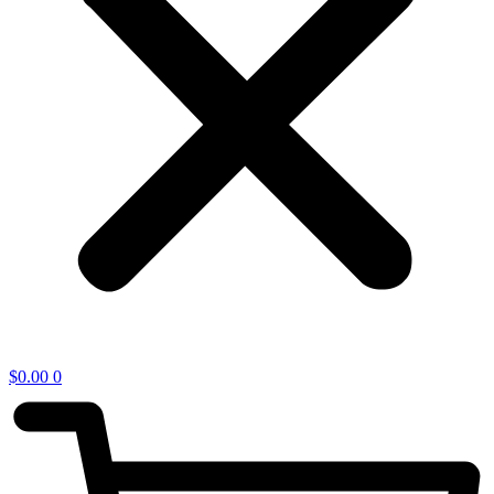
$
0.00
0