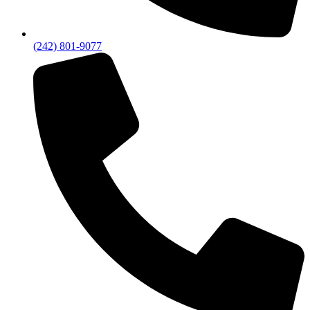
(242) 801-9077