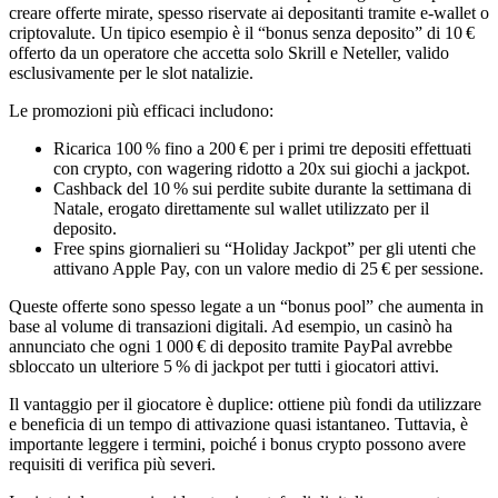
creare offerte mirate, spesso riservate ai depositanti tramite e‑wallet o
criptovalute. Un tipico esempio è il “bonus senza deposito” di 10 €
offerto da un operatore che accetta solo Skrill e Neteller, valido
esclusivamente per le slot natalizie.
Le promozioni più efficaci includono:
Ricarica 100 % fino a 200 € per i primi tre depositi effettuati
con crypto, con wagering ridotto a 20x sui giochi a jackpot.
Cashback del 10 % sui perdite subite durante la settimana di
Natale, erogato direttamente sul wallet utilizzato per il
deposito.
Free spins giornalieri su “Holiday Jackpot” per gli utenti che
attivano Apple Pay, con un valore medio di 25 € per sessione.
Queste offerte sono spesso legate a un “bonus pool” che aumenta in
base al volume di transazioni digitali. Ad esempio, un casinò ha
annunciato che ogni 1 000 € di deposito tramite PayPal avrebbe
sbloccato un ulteriore 5 % di jackpot per tutti i giocatori attivi.
Il vantaggio per il giocatore è duplice: ottiene più fondi da utilizzare
e beneficia di un tempo di attivazione quasi istantaneo. Tuttavia, è
importante leggere i termini, poiché i bonus crypto possono avere
requisiti di verifica più severi.