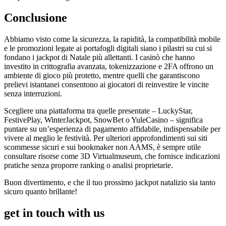
Conclusione
Abbiamo visto come la sicurezza, la rapidità, la compatibilità mobile
e le promozioni legate ai portafogli digitali siano i pilastri su cui si
fondano i jackpot di Natale più allettanti. I casinò che hanno
investito in crittografia avanzata, tokenizzazione e 2FA offrono un
ambiente di gioco più protetto, mentre quelli che garantiscono
prelievi istantanei consentono ai giocatori di reinvestire le vincite
senza interruzioni.
Scegliere una piattaforma tra quelle presentate – LuckyStar,
FestivePlay, WinterJackpot, SnowBet o YuleCasino – significa
puntare su un’esperienza di pagamento affidabile, indispensabile per
vivere al meglio le festività. Per ulteriori approfondimenti sui siti
scommesse sicuri e sui bookmaker non AAMS, è sempre utile
consultare risorse come 3D Virtualmuseum, che fornisce indicazioni
pratiche senza proporre ranking o analisi proprietarie.
Buon divertimento, e che il tuo prossimo jackpot natalizio sia tanto
sicuro quanto brillante!
get in touch with us