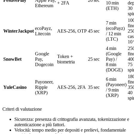
FestivePlay
Apple Pay,
20 sec
+ 2FA
10 min
dep
Ethereum
(ETH)
30 
spi
10
7 min
fin
ecoPayz,
(ecoPayz)
WinterJackpot
AES‑256, OTP
45 sec
250
Litecoin
/ 12 min
ca
(LTC)
10
4 min
25
Google
(Google
fin
Token +
SnowBet
Pay,
25 sec
Pay) /
400
biometria
Dogecoin
8 min
75 
(DOGE)
spi
18
6 min
Payoneer,
fin
(Payoneer)
YuleCasino
Ripple
AES‑256, 2FA
35 sec
350
/ 9 min
(XRP)
40 
(XRP)
spi
Criteri di valutazione
Sicurezza: presenza di crittografia avanzata, tokenizzazione e
autenticazione a più fattori.
Velocità: tempo medio per depositi e prelievi, fondamentale