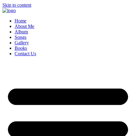
Skip to content
Home
About Me
Album
Songs
Gallery
Books
Contact Us