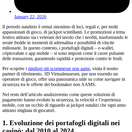
January 22, 2026
Il periodo natalizio è ormai sinonimo di luci, regali e, per molti
appassionati di gioco, di jackpot scintillanti. Le promozioni a tema
festivo attirano sia i veterani del tavolo che i neofiti, trasformando le
serate fredde in momenti di adrenalina e possibilità di vincite
milionarie. In questo contesto, i portafogli digitali – e‑wallet,
criptovalute e app mobile – si sono imposti come il cuore pulsante
delle transazioni, garantendo rapidità e protezione contro le frodi.
Per scoprire i
migliori siti scommesse non aams
, visita il nostro
partner di riferimento. 3D Virtualmuseum, pur non essendo un
operatore di gioco, offre una panoramica utile su come navigare in
sicurezza tra le offerte dei bookmaker non AAMS.
Nel resto dell’articolo analizzeremo come queste soluzioni di
pagamento hanno evoluto la sicurezza, la velocità e l’esperienza
mobile, con un occhio di riguardo ai jackpot natalizi che ogni anno
attirano migliaia di giocatori.
1. Evoluzione dei portafogli digitali nei
casinò: dal 2010 al 2024