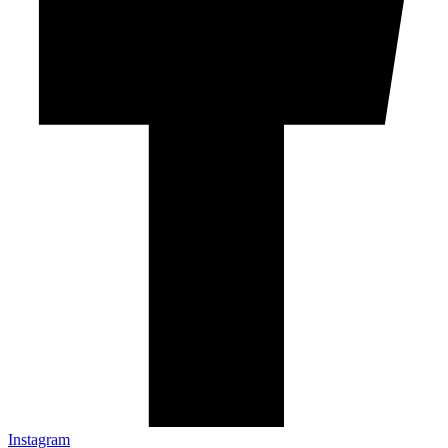
Instagram