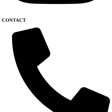
CONTACT