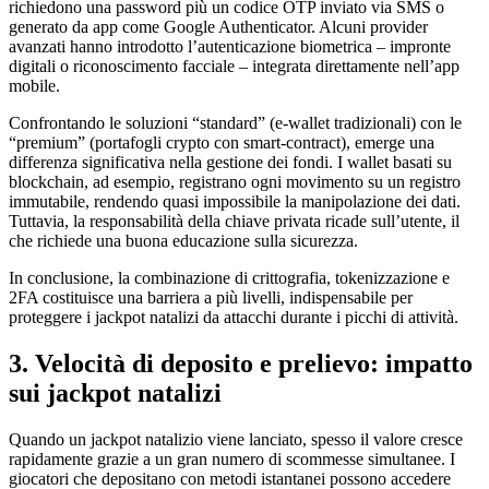
richiedono una password più un codice OTP inviato via SMS o
generato da app come Google Authenticator. Alcuni provider
avanzati hanno introdotto l’autenticazione biometrica – impronte
digitali o riconoscimento facciale – integrata direttamente nell’app
mobile.
Confrontando le soluzioni “standard” (e‑wallet tradizionali) con le
“premium” (portafogli crypto con smart‑contract), emerge una
differenza significativa nella gestione dei fondi. I wallet basati su
blockchain, ad esempio, registrano ogni movimento su un registro
immutabile, rendendo quasi impossibile la manipolazione dei dati.
Tuttavia, la responsabilità della chiave privata ricade sull’utente, il
che richiede una buona educazione sulla sicurezza.
In conclusione, la combinazione di crittografia, tokenizzazione e
2FA costituisce una barriera a più livelli, indispensabile per
proteggere i jackpot natalizi da attacchi durante i picchi di attività.
3. Velocità di deposito e prelievo: impatto
sui jackpot natalizi
Quando un jackpot natalizio viene lanciato, spesso il valore cresce
rapidamente grazie a un gran numero di scommesse simultanee. I
giocatori che depositano con metodi istantanei possono accedere