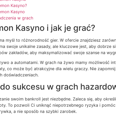
Lemon Kasyno?
Lemon Kasyno
adczenia w grach
on Kasyno i jak je grać?
na myśl to różnorodność gier. W ofercie znajdziesz zarówno
 ma swoje unikalne zasady, ale kluczowe jest, aby dobrze 
 typów zakładów, aby maksymalizować swoje szanse na wyg
żywo a automatami. W grach na żywo mamy możliwość inter
aty, co może być atrakcyjne dla wielu graczy. Nie zapomn
ch doświadczeniach.
z do sukcesu w grach hazardo
anie swoim bankroll jest niezbędne. Zaleca się, aby określi
woty. To pozwoli Ci uniknąć niepotrzebnego ryzyka i pomóc
rywka, a nie sposób na szybki zarobek.