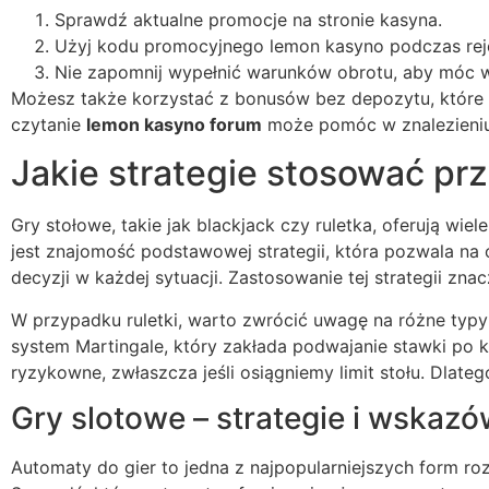
Sprawdź aktualne promocje na stronie kasyna.
Użyj kodu promocyjnego lemon kasyno podczas reje
Nie zapomnij wypełnić warunków obrotu, aby móc 
Możesz także korzystać z bonusów bez depozytu, które 
czytanie
lemon kasyno forum
może pomóc w znalezieniu n
Jakie strategie stosować p
Gry stołowe, takie jak blackjack czy ruletka, oferują wi
jest znajomość podstawowej strategii, która pozwala na
decyzji w każdej sytuacji. Zastosowanie tej strategii zn
W przypadku ruletki, warto zwrócić uwagę na różne typy
system Martingale, który zakłada podwajanie stawki po 
ryzykowne, zwłaszcza jeśli osiągniemy limit stołu. Dlate
Gry slotowe – strategie i wskaz
Automaty do gier to jedna z najpopularniejszych form r