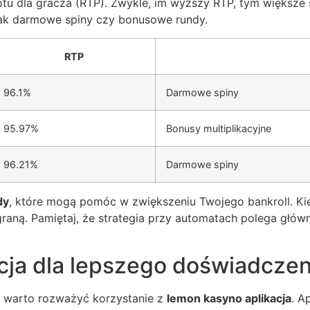
tu dla gracza (RTP). Zwykle, im wyższy RTP, tym większe
jak darmowe spiny czy bonusowe rundy.
RTP
96.1%
Darmowe spiny
95.97%
Bonusy multiplikacyjne
96.21%
Darmowe spiny
dy
, które mogą pomóc w zwiększeniu Twojego bankroll. Kie
raną. Pamiętaj, że strategia przy automatach polega głównie
cja dla lepszego doświadczen
o warto rozważyć korzystanie z
lemon kasyno aplikacja
. A