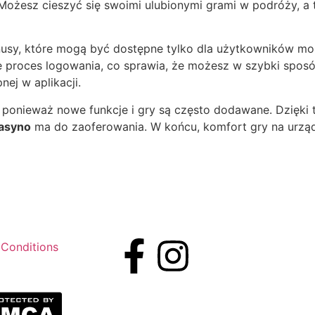
e. Możesz cieszyć się swoimi ulubionymi grami w podróży, 
bonusy, które mogą być dostępne tylko dla użytkowników m
akże proces logowania, co sprawia, że możesz w szybki spo
j w aplikacji.
ji, ponieważ nowe funkcje i gry są często dodawane. Dzięki
asyno
ma do zaoferowania. W końcu, komfort gry na urząd
 Conditions