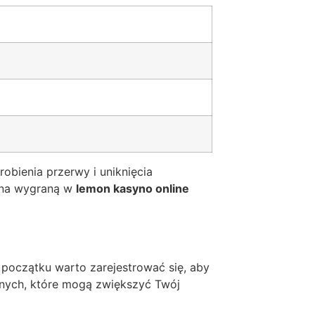
bienia przerwy i uniknięcia
e na wygraną w
lemon kasyno online
 początku warto zarejestrować się, aby
jnych, które mogą zwiększyć Twój