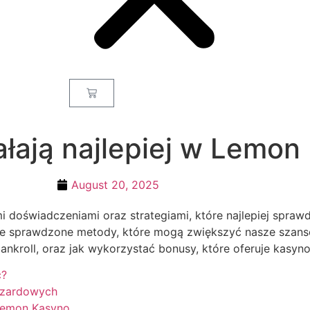
iałają najlepiej w Lemo
August 20, 2025
mi doświadczeniami oraz strategiami, które najlepiej spraw
wne sprawdzone metody, które mogą zwiększyć nasze szan
ankroll, oraz jak wykorzystać bonusy, które oferuje kasyn
ć?
hazardowych
Lemon Kasyno