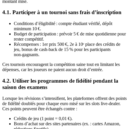
montant misé.
4.1. Participer à un tournoi sans frais d’inscription
Conditions d’éligibilité : compte étudiant vérifié, dépôt
minimum 10 €.
Budget de participation : prévoir 5 € de mise quotidienne pour
rester compétitif.
Récompenses : 1er prix 500 €, 2e à 10ᵉ place des crédits de
jeu, bonus de cash‑back de 15 % pour les participants
non‑gagnants.
Ces tournois encouragent la compétition saine tout en limitant les
dépenses, car les joueurs ne paient aucun droit d’entrée.
4.2. Utiliser les programmes de fidélité pendant la
saison des examens
Lorsque les révisions s’intensifient, les plateformes offrent des points
de fidélité doublés pour chaque euro misé sur les slots live‑dealer.
Ces points peuvent être échangés contre :
Crédits de jeu (1 point = 0,01 €).
Bons d’achat sur des sites partenaires (ex. : cartes Amazon,
réductions Spotify).