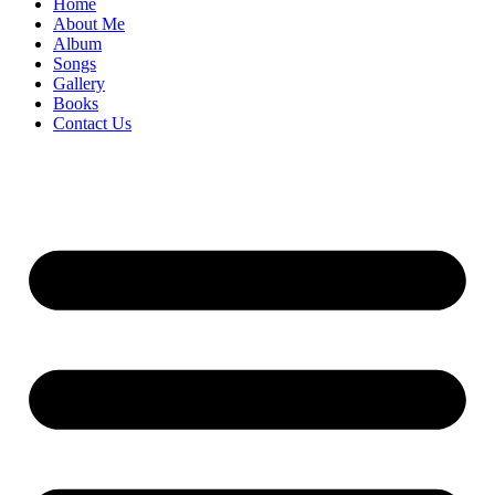
Home
About Me
Album
Songs
Gallery
Books
Contact Us