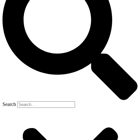
Search