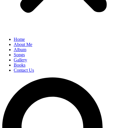
Home
About Me
Album
Songs
Gallery
Books
Contact Us