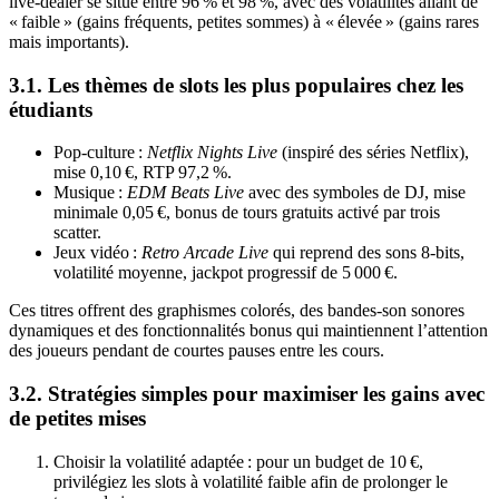
live‑dealer se situe entre 96 % et 98 %, avec des volatilités allant de
« faible » (gains fréquents, petites sommes) à « élevée » (gains rares
mais importants).
3.1. Les thèmes de slots les plus populaires chez les
étudiants
Pop‑culture :
Netflix Nights Live
(inspiré des séries Netflix),
mise 0,10 €, RTP 97,2 %.
Musique :
EDM Beats Live
avec des symboles de DJ, mise
minimale 0,05 €, bonus de tours gratuits activé par trois
scatter.
Jeux vidéo :
Retro Arcade Live
qui reprend des sons 8‑bits,
volatilité moyenne, jackpot progressif de 5 000 €.
Ces titres offrent des graphismes colorés, des bandes‑son sonores
dynamiques et des fonctionnalités bonus qui maintiennent l’attention
des joueurs pendant de courtes pauses entre les cours.
3.2. Stratégies simples pour maximiser les gains avec
de petites mises
Choisir la volatilité adaptée : pour un budget de 10 €,
privilégiez les slots à volatilité faible afin de prolonger le