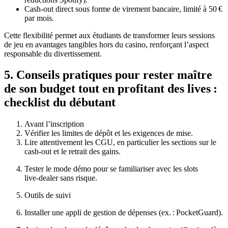
Cash‑out direct sous forme de virement bancaire, limité à 50 €
par mois.
Cette flexibilité permet aux étudiants de transformer leurs sessions
de jeu en avantages tangibles hors du casino, renforçant l’aspect
responsable du divertissement.
5. Conseils pratiques pour rester maître
de son budget tout en profitant des lives :
checklist du débutant
Avant l’inscription
Vérifier les limites de dépôt et les exigences de mise.
Lire attentivement les CGU, en particulier les sections sur le
cash‑out et le retrait des gains.
Tester le mode démo pour se familiariser avec les slots
live‑dealer sans risque.
Outils de suivi
Installer une appli de gestion de dépenses (ex. : PocketGuard).