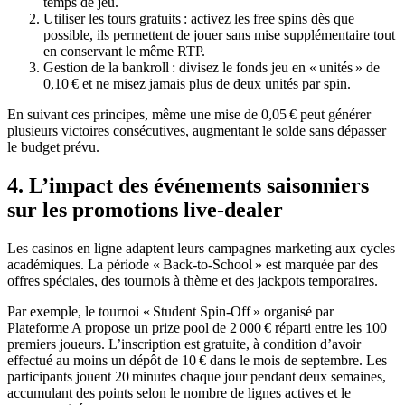
temps de jeu.
Utiliser les tours gratuits : activez les free spins dès que
possible, ils permettent de jouer sans mise supplémentaire tout
en conservant le même RTP.
Gestion de la bankroll : divisez le fonds jeu en « unités » de
0,10 € et ne misez jamais plus de deux unités par spin.
En suivant ces principes, même une mise de 0,05 € peut générer
plusieurs victoires consécutives, augmentant le solde sans dépasser
le budget prévu.
4. L’impact des événements saisonniers
sur les promotions live‑dealer
Les casinos en ligne adaptent leurs campagnes marketing aux cycles
académiques. La période « Back‑to‑School » est marquée par des
offres spéciales, des tournois à thème et des jackpots temporaires.
Par exemple, le tournoi « Student Spin‑Off » organisé par
Plateforme A propose un prize pool de 2 000 € réparti entre les 100
premiers joueurs. L’inscription est gratuite, à condition d’avoir
effectué au moins un dépôt de 10 € dans le mois de septembre. Les
participants jouent 20 minutes chaque jour pendant deux semaines,
accumulant des points selon le nombre de lignes actives et le