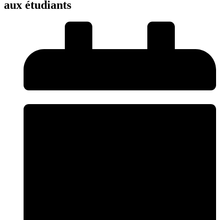
aux étudiants