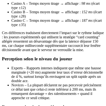
Casino A – Temps moyen tirage → affichage :
98 ms
(écart
type ±12)
Casino B – Temps moyen tirage → affichage :
152 ms
(écart
type ±28)
Casino C – Temps moyen tirage → affichage :
187 ms
(écart
type ±35)
Ces différences traduisent directement l’impact sur le rythme ludique
: les joueurs expérimentés qui utilisent la stratégie “card counting”
allégée ressentent un désavantage dès que la latence dépasse 150
ms, car chaque milliseconde supplémentaire raccourcit leur fenêtre
décisionnelle avant que le serveur ne verrouille la mise.
Perception selon le niveau du joueur
Experts – Rapports internes indiquent que même une hausse
marginale (+20 ms) augmente leur taux d’erreur décisionnelle
de 4 %, surtout lorsqu’ils envisagent un split rapide après un
double ace.
Novices – La plupart déclarent ne pas percevoir précisément
ce délai tant que celui‑ci reste inférieur à 200 ms, mais ils
remarquent davantage « des ralentissements » quand il
approche ce seuil critique.