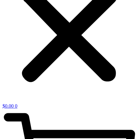
$
0.00
0