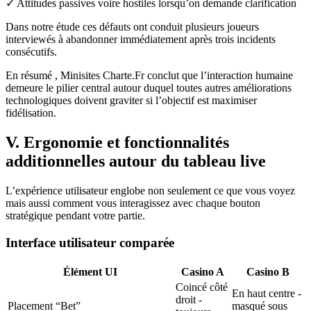
✓ Attitudes passives voire hostiles lorsqu’on demande clarification
Dans notre étude ces défauts ont conduit plusieurs joueurs
interviewés à abandonner immédiatement après trois incidents
consécutifs.
En résumé , Min­is­ites Charte.Fr conclut que l’interaction humaine
demeure le pilier central autour duquel toutes autres améliorations
technologiques doivent graviter si l’objectif est maximiser
fidélisation.
V. Ergonomie et fonctionnalités
additionnelles autour du tableau live
L’expérience utilisateur englobe non seulement ce que vous voyez
mais aussi comment vous interagissez avec chaque bouton
stratégique pendant votre partie.
Interface utilisateur comparée
Élément UI
Casino A
Casino B
Coincé côté
En haut centre ‑
droit ‑
Placement “Bet”
masqué sous