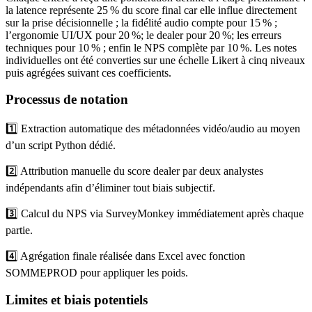
la latence représente 25 % du score final car elle influe directement
sur la prise décisionnelle ; la fidélité audio compte pour 15 % ;
l’ergonomie UI/UX pour 20 %; le dealer pour 20 %; les erreurs
techniques pour 10 % ; enfin le NPS complète par 10 %. Les notes
individuelles ont été converties sur une échelle Likert à cinq niveaux
puis agrégées suivant ces coefficients.
Processus de notation
1️⃣ Extraction automatique des métadonnées vidéo/audio au moyen
d’un script Python dédié.
2️⃣ Attribution manuelle du score dealer par deux analystes
indépendants afin d’éliminer tout biais subjectif.
3️⃣ Calcul du NPS via SurveyMonkey immédiatement après chaque
partie.
4️⃣ Agrégation finale réalisée dans Excel avec fonction
SOMMEPROD pour appliquer les poids.
Limites et biais potentiels