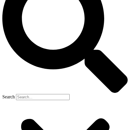
Search