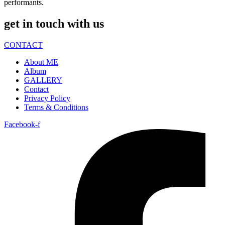
performants.
get in touch with us
CONTACT
About ME
Album
GALLERY
Contact
Privacy Policy
Terms & Conditions
Facebook-f