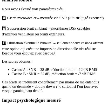
Nous avons évalué trois paramètres clés :
1️⃣ Clarté micro‑dealer – mesurée via SNR (>35 dB jugé excellent).
2️⃣ Suppression bruit ambiant – algorithmes DSP capables
d’atténuer ventilateur ou bruits extérieurs.
3️⃣ Utilisation éventuelle binaural – seulement deux casinos offrent
cette option qui crée une impression directionnelle très réaliste
lorsque vous écoutez avec casque.\
Les scores obtenus :
Casino A : SNR = 38 dB, réduction bruit = -12 dB RMS
Casino B : SNR = 32 dB, réduction bruit = -7 dB RMS
Ces écarts se traduisent concrètement par moins de malentendus
quand on demande « double down ? », surtout si l’on joue avec
casque gaming haut débit.\
Impact psychologique mesuré