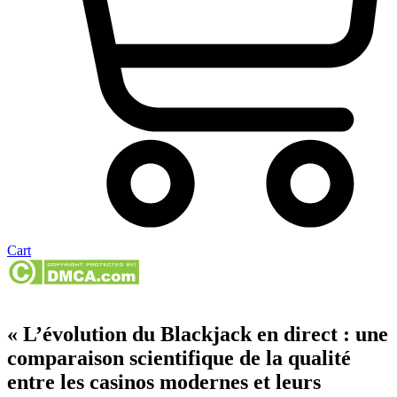
Cart
« L’évolution du Blackjack en direct : une
comparaison scientifique de la qualité
entre les casinos modernes et leurs