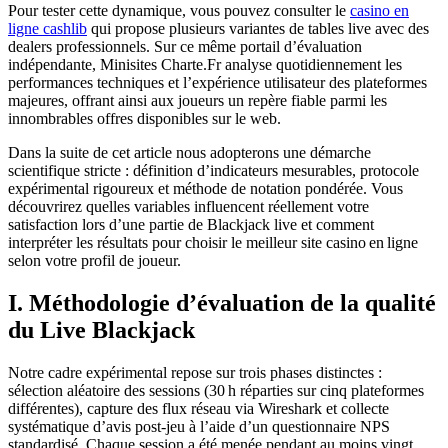
Pour tester cette dynamique, vous pouvez consulter le
casino en
ligne cashlib
qui propose plusieurs variantes de tables live avec des
dealers professionnels. Sur ce même portail d’évaluation
indépendante, Minisites Charte.Fr analyse quotidiennement les
performances techniques et l’expérience utilisateur des plateformes
majeures, offrant ainsi aux joueurs un repère fiable parmi les
innombrables offres disponibles sur le web.
Dans la suite de cet article nous adopterons une démarche
scientifique stricte : définition d’indicateurs mesurables, protocole
expérimental rigoureux et méthode de notation pondérée. Vous
découvrirez quelles variables influencent réellement votre
satisfaction lors d’une partie de Blackjack live et comment
interpréter les résultats pour choisir le meilleur site casino en ligne
selon votre profil de joueur.
I. Méthodologie d’évaluation de la qualité
du Live Blackjack
Notre cadre expérimental repose sur trois phases distinctes :
sélection aléatoire des sessions (30 h réparties sur cinq plateformes
différentes), capture des flux réseau via Wireshark et collecte
systématique d’avis post‑jeu à l’aide d’un questionnaire NPS
standardisé. Chaque session a été menée pendant au moins vingt