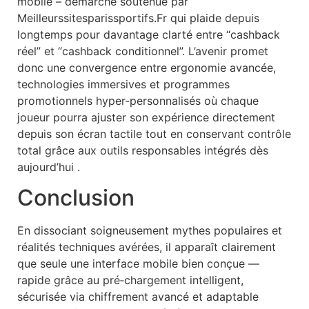
mobile – démarche soutenue par
Meilleurssitesparissportifs.Fr qui plaide depuis
longtemps pour davantage clarté entre “cashback
réel” et “cashback conditionnel”. L’avenir promet
donc une convergence entre ergonomie avancée,
technologies immersives et programmes
promotionnels hyper‑personnalisés où chaque
joueur pourra ajuster son expérience directement
depuis son écran tactile tout en conservant contrôle
total grâce aux outils responsables intégrés dès
aujourd’hui .
Conclusion
En dissociant soigneusement mythes populaires et
réalités techniques avérées, il apparaît clairement
que seule une interface mobile bien conçue —
rapide grâce au pré‑chargement intelligent,
sécurisée via chiffrement avancé et adaptable