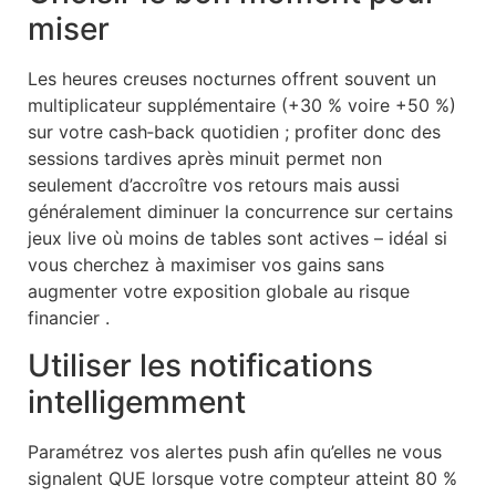
miser
Les heures creuses nocturnes offrent souvent un
multiplicateur supplémentaire (+30 % voire +50 %)
sur votre cash‑back quotidien ; profiter donc des
sessions tardives après minuit permet non
seulement d’accroître vos retours mais aussi
généralement diminuer la concurrence sur certains
jeux live où moins de tables sont actives – idéal si
vous cherchez à maximiser vos gains sans
augmenter votre exposition globale au risque
financier .
Utiliser les notifications
intelligemment
Paramétrez vos alertes push afin qu’elles ne vous
signalent QUE lorsque votre compteur atteint 80 %