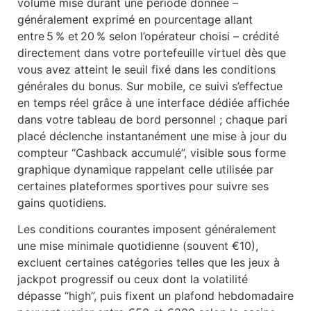
volume misé durant une période donnée –
généralement exprimé en pourcentage allant
entre 5 % et 20 % selon l’opérateur choisi – crédité
directement dans votre portefeuille virtuel dès que
vous avez atteint le seuil fixé dans les conditions
générales du bonus. Sur mobile, ce suivi s’effectue
en temps réel grâce à une interface dédiée affichée
dans votre tableau de bord personnel ; chaque pari
placé déclenche instantanément une mise à jour du
compteur “Cashback accumulé”, visible sous forme
graphique dynamique rappelant celle utilisée par
certaines plateformes sportives pour suivre ses
gains quotidiens.
Les conditions courantes imposent généralement
une mise minimale quotidienne (souvent €10),
excluent certaines catégories telles que les jeux à
jackpot progressif ou ceux dont la volatilité
dépasse “high”, puis fixent un plafond hebdomadaire