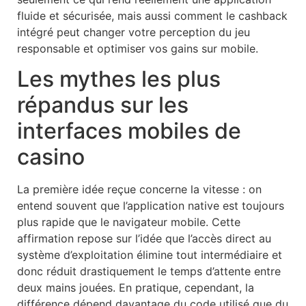
fluide et sécurisée, mais aussi comment le cashback
intégré peut changer votre perception du jeu
responsable et optimiser vos gains sur mobile.
Les mythes les plus
répandus sur les
interfaces mobiles de
casino
La première idée reçue concerne la vitesse : on
entend souvent que l’application native est toujours
plus rapide que le navigateur mobile. Cette
affirmation repose sur l’idée que l’accès direct au
système d’exploitation élimine tout intermédiaire et
donc réduit drastiquement le temps d’attente entre
deux mains jouées. En pratique, cependant, la
différence dépend davantage du code utilisé que du