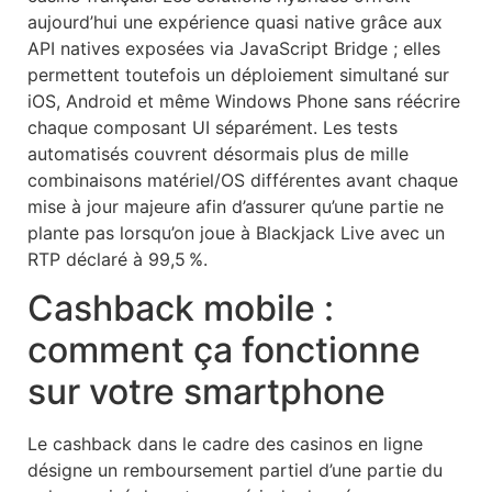
aujourd’hui une expérience quasi native grâce aux
API natives exposées via JavaScript Bridge ; elles
permettent toutefois un déploiement simultané sur
iOS, Android et même Windows Phone sans réécrire
chaque composant UI séparément. Les tests
automatisés couvrent désormais plus de mille
combinaisons matériel/OS différentes avant chaque
mise à jour majeure afin d’assurer qu’une partie ne
plante pas lorsqu’on joue à Blackjack Live avec un
RTP déclaré à 99,5 %.
Cashback mobile :
comment ça fonctionne
sur votre smartphone
Le cashback dans le cadre des casinos en ligne
désigne un remboursement partiel d’une partie du