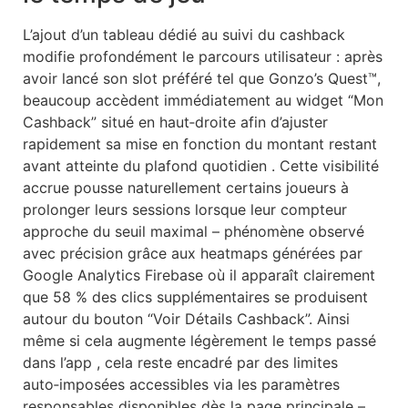
L’ajout d’un tableau dédié au suivi du cashback
modifie profondément le parcours utilisateur : après
avoir lancé son slot préféré tel que Gonzo’s Quest™,
beaucoup accèdent immédiatement au widget “Mon
Cashback” situé en haut‑droite afin d’ajuster
rapidement sa mise en fonction du montant restant
avant atteinte du plafond quotidien . Cette visibilité
accrue pousse naturellement certains joueurs à
prolonger leurs sessions lorsque leur compteur
approche du seuil maximal – phénomène observé
avec précision grâce aux heatmaps générées par
Google Analytics Firebase où il apparaît clairement
que 58 % des clics supplémentaires se produisent
autour du bouton “Voir Détails Cashback”. Ainsi
même si cela augmente légèrement le temps passé
dans l’app , cela reste encadré par des limites
auto‑imposées accessibles via les paramètres
responsables disponibles dès la page principale –