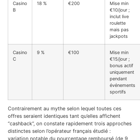
Casino
18 %
€200
Mise min
B
€10/jour ;
inclut live
roulette
mais pas
jackpots
Casino
9 %
€100
Mise min
C
€15/jour ;
bonus actif
uniquement
pendant
événements
sportifs
Contrairement au mythe selon lequel toutes ces
offres seraient identiques tant qu’elles affichent
“cashback”, on constate rapidement trois approches
distinctes selon l’opérateur français étudié :
variation notable du pourcentage remboursé (de 9