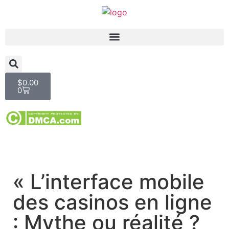
$
0.00
0
« L’interface mobile
des casinos en ligne
: Mythe ou réalité ?