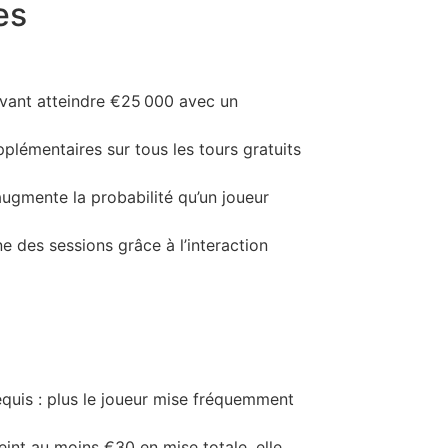
es
uvant atteindre €25 000 avec un
lémentaires sur tous les tours gratuits
gmente la probabilité qu’un joueur
e des sessions grâce à l’interaction
equis : plus le joueur mise fréquemment
eint au moins €30 en mise totale, elle