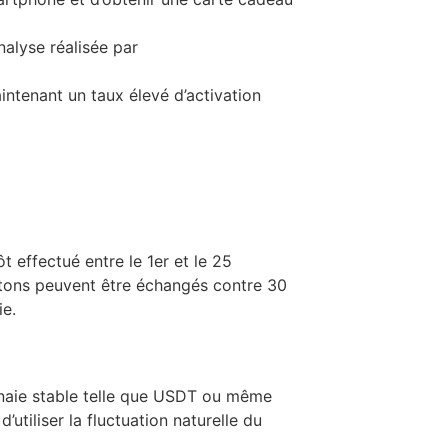
alyse réalisée par
intenant un taux élevé d’activation
effectué entre le 1er et le 25
etons peuvent être échangés contre 30
ie.
naie stable telle que USDT ou même
utiliser la fluctuation naturelle du