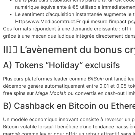
numérique équivalente à €5 utilisable immédiatemen
Le sentiment d’acquisition instantanée augmente le 
Httpswww.Mediacomtruct.Fr qui mesure l’impact psy
Ces formats répondent à une demande croissante : offrir q
grâce à une mécanique ludique intégrée directement dans l
III️⃣ L’avènement du bonus c
A) Tokens “Holiday” exclusifs
Plusieurs plateformes leader comme
BitSpin
ont lancé leu
décembre génère automatiquement entre 0,01 et 0,05 toke
free spins sur
Mega Moolah
ou convertis en cash‑out limi
B) Cashback en Bitcoin ou Ether
Un modèle économique innovant consiste à reverser un 
Bitcoin volatile lorsqu’il bénéficie d’une tendance haussiè
marché comme levier pour offrir un retour attractif sans 