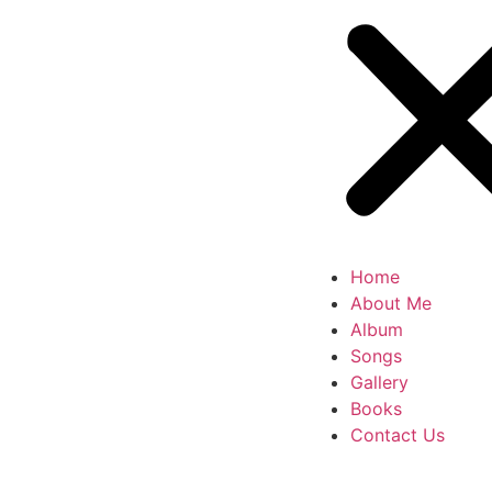
Home
About Me
Album
Songs
Gallery
Books
Contact Us