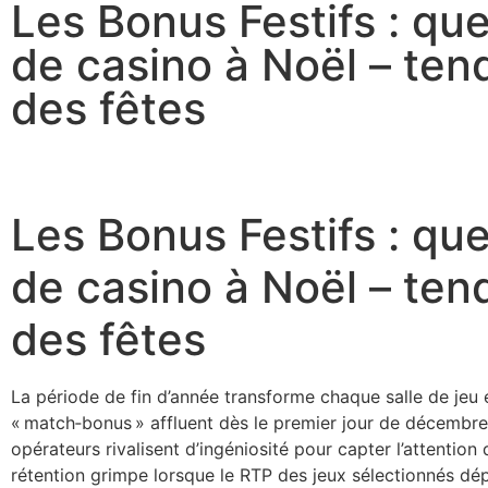
Les Bonus Festifs : que
de casino à Noël – ten
des fêtes
Les Bonus Festifs : que
de casino à Noël – ten
des fêtes
La période de fin d’année transforme chaque salle de jeu 
« match‑bonus » affluent dès le premier jour de décembre. 
opérateurs rivalisent d’ingéniosité pour capter l’attentio
rétention grimpe lorsque le RTP des jeux sélectionnés dé