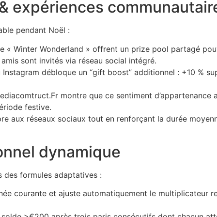
» & expériences communautair
nable pendant Noël :
me « Winter Wonderland » offrent un prize pool partagé po
amis sont invités via réseau social intégré.
nstagram débloque un “gift boost” additionnel : +10 % supp
iacomtruct.Fr montre que ce sentiment d’appartenance au
riode festive.
pre aux réseaux sociaux tout en renforçant la durée moyenn
ionnel dynamique
s des formules adaptatives :
rnée courante et ajuste automatiquement le multiplicateur r
n solde >€200 après trois paris consécutifs dont chacun att