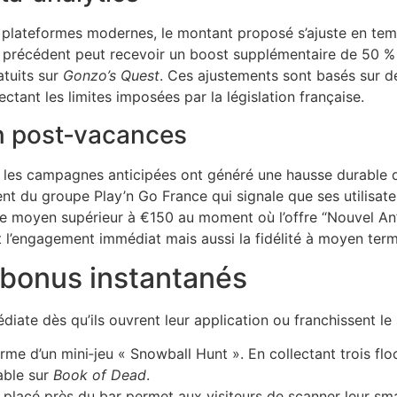
plateformes modernes, le montant proposé s’ajuste en temps
 précédent peut recevoir un boost supplémentaire de 50 %
atuits sur
Gonzo’s Quest
. Ces ajustements sont basés sur de
ctant les limites imposées par la législation française.
on post‑vacances
es campagnes anticipées ont généré une hausse durable d
ent du groupe Play’n Go France qui signale que ses utilisat
de moyen supérieur à €150 au moment où l’offre “Nouvel An”
t l’engagement immédiat mais aussi la fidélité à moyen term
 bonus instantanés
iate dès qu’ils ouvrent leur application ou franchissent le s
e d’un mini‑jeu « Snowball Hunt ». En collectant trois floc
able sur
Book of Dead
.
 placé près du bar permet aux visiteurs de scanner leur sm