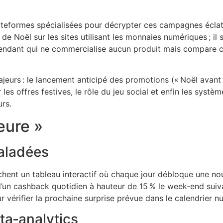
lateformes spécialisées pour décrypter ces campagnes écla
e Noël sur les sites utilisant les monnaies numériques ; il 
pendant qui ne commercialise aucun produit mais compare c
jeurs : le lancement anticipé des promotions (« Noël avant 
r les offres festives, le rôle du jeu social et enfin les sy
rs.
eure »
aladées
chent un tableau interactif où chaque jour débloque une nou
 d’un cashback quotidien à hauteur de 15 % le week‑end suiv
r vérifier la prochaine surprise prévue dans le calendrier n
ta‑analytics