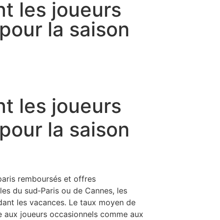
nt les joueurs
pour la saison
nt les joueurs
pour la saison
paris remboursés et offres
lles du sud‑Paris ou de Cannes, les
endant les vacances. Le taux moyen de
tée aux joueurs occasionnels comme aux