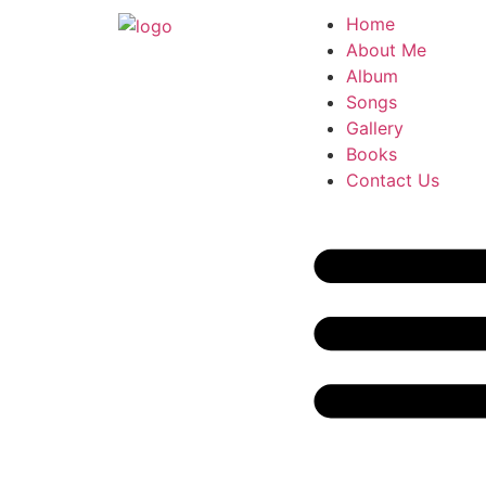
Home
About Me
Album
Songs
Gallery
Books
Contact Us