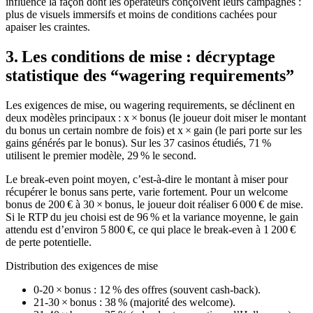
influence la façon dont les opérateurs conçoivent leurs campagnes :
plus de visuels immersifs et moins de conditions cachées pour
apaiser les craintes.
3. Les conditions de mise : décryptage
statistique des “wagering requirements”
Les exigences de mise, ou wagering requirements, se déclinent en
deux modèles principaux : x × bonus (le joueur doit miser le montant
du bonus un certain nombre de fois) et x × gain (le pari porte sur les
gains générés par le bonus). Sur les 37 casinos étudiés, 71 %
utilisent le premier modèle, 29 % le second.
Le break‑even point moyen, c’est‑à‑dire le montant à miser pour
récupérer le bonus sans perte, varie fortement. Pour un welcome
bonus de 200 € à 30 × bonus, le joueur doit réaliser 6 000 € de mise.
Si le RTP du jeu choisi est de 96 % et la variance moyenne, le gain
attendu est d’environ 5 800 €, ce qui place le break‑even à 1 200 €
de perte potentielle.
Distribution des exigences de mise
0‑20 × bonus : 12 % des offres (souvent cash‑back).
21‑30 × bonus : 38 % (majorité des welcome).