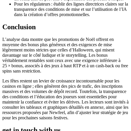
Pour les régulateurs : établir des lignes directrices claires sur la
transparence des conditions de mise et sur l’utilisation de l’IA
dans la création d’offres promotionnelles.
Conclusion
L’analyse data montre que les promotions de Noël offrent en
moyenne des bonus plus généreux et des exigences de mise
légèrement moins strictes que celles d’Halloween, qui misent
davantage sur le côté ludique et le storytelling. Les bonus
véritablement rentables sont ceux avec une exigence inférieure à
25 × bonus, associés à des jeux à haut RTP et à un cash‑back ou free
spins sans restriction.
Les fêtes restent un levier de croissance incontournable pour les
casinos en ligne ; elles génèrent des pics de trafic, des inscriptions
massives et des volumes de dépôt record. Toutefois, la transparence
des conditions et l’éducation des joueurs sont essentielles pour
maintenir la confiance et éviter les dérives. Les lecteurs sont invités à
consulter les tableaux et graphiques détaillés en annexe, ainsi que les
ressources proposées par Newfeel, afin d’ajuster leur stratégie de jeu
pour les prochaines saisons festives.
get in touch with us