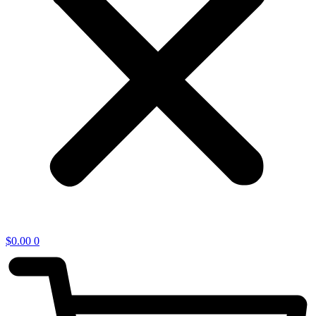
$
0.00
0