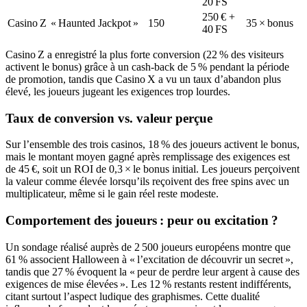
20 FS
250 € +
Casino Z
« Haunted Jackpot »
150
35 × bonus
40 FS
Casino Z a enregistré la plus forte conversion (22 % des visiteurs
activent le bonus) grâce à un cash‑back de 5 % pendant la période
de promotion, tandis que Casino X a vu un taux d’abandon plus
élevé, les joueurs jugeant les exigences trop lourdes.
Taux de conversion vs. valeur perçue
Sur l’ensemble des trois casinos, 18 % des joueurs activent le bonus,
mais le montant moyen gagné après remplissage des exigences est
de 45 €, soit un ROI de 0,3 × le bonus initial. Les joueurs perçoivent
la valeur comme élevée lorsqu’ils reçoivent des free spins avec un
multiplicateur, même si le gain réel reste modeste.
Comportement des joueurs : peur ou excitation ?
Un sondage réalisé auprès de 2 500 joueurs européens montre que
61 % associent Halloween à « l’excitation de découvrir un secret »,
tandis que 27 % évoquent la « peur de perdre leur argent à cause des
exigences de mise élevées ». Les 12 % restants restent indifférents,
citant surtout l’aspect ludique des graphismes. Cette dualité