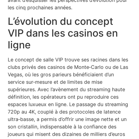
les cinq prochaines années.
L’évolution du concept
VIP dans les casinos en
ligne
Le concept de salle VIP trouve ses racines dans les
clubs privés des casinos de Monte‑Carlo ou de Las
Vegas, où les gros parieurs bénéficiaient d’un
service sur‑mesure et de limites de mise
supérieures. Avec l’avènement du streaming haute
définition, les opérateurs ont pu reproduire ces
espaces luxueux en ligne. Le passage du streaming
720p au 4K, couplé à des protocoles de latence
ultra‑basse, a permis d’offrir une image nette et un
son cristallin, indispensable à la confiance des
joueurs qui misent des dizaines de milliers d’euros