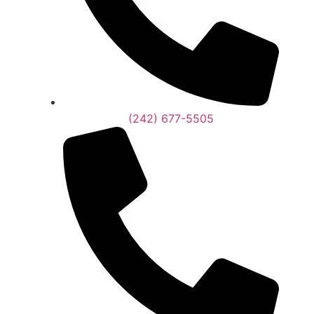
(242) 677-5505