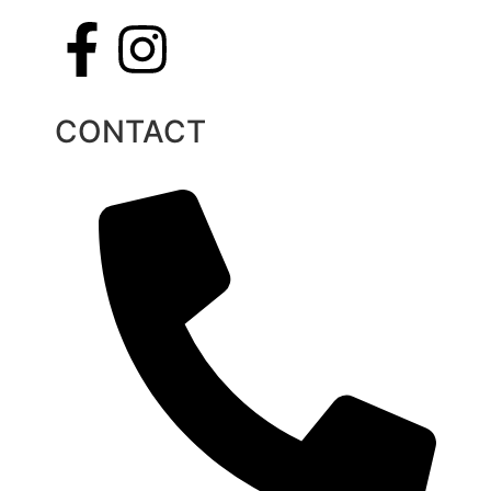
CONTACT