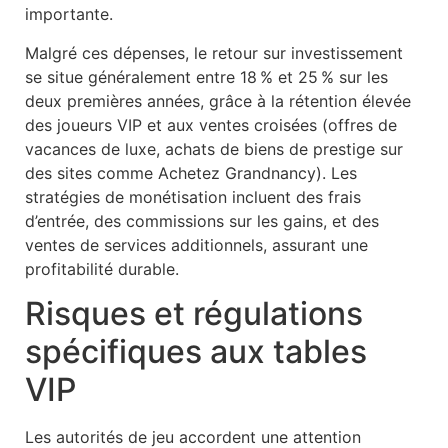
importante.
Malgré ces dépenses, le retour sur investissement
se situe généralement entre 18 % et 25 % sur les
deux premières années, grâce à la rétention élevée
des joueurs VIP et aux ventes croisées (offres de
vacances de luxe, achats de biens de prestige sur
des sites comme Achetez Grandnancy). Les
stratégies de monétisation incluent des frais
d’entrée, des commissions sur les gains, et des
ventes de services additionnels, assurant une
profitabilité durable.
Risques et régulations
spécifiques aux tables
VIP
Les autorités de jeu accordent une attention