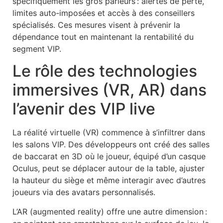
spécifiquement les gros parieurs : alertes de perte,
limites auto‑imposées et accès à des conseillers
spécialisés. Ces mesures visent à prévenir la
dépendance tout en maintenant la rentabilité du
segment VIP.
Le rôle des technologies
immersives (VR, AR) dans
l’avenir des VIP live
La réalité virtuelle (VR) commence à s’infiltrer dans
les salons VIP. Des développeurs ont créé des salles
de baccarat en 3D où le joueur, équipé d’un casque
Oculus, peut se déplacer autour de la table, ajuster
la hauteur du siège et même interagir avec d’autres
joueurs via des avatars personnalisés.
L’AR (augmented reality) offre une autre dimension :