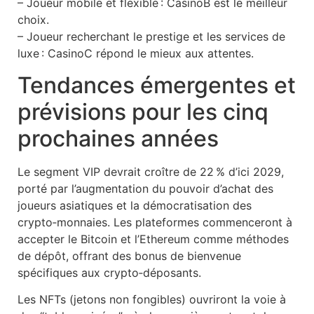
– Joueur mobile et flexible : CasinoB est le meilleur
choix.
– Joueur recherchant le prestige et les services de
luxe : CasinoC répond le mieux aux attentes.
Tendances émergentes et
prévisions pour les cinq
prochaines années
Le segment VIP devrait croître de 22 % d’ici 2029,
porté par l’augmentation du pouvoir d’achat des
joueurs asiatiques et la démocratisation des
crypto‑monnaies. Les plateformes commenceront à
accepter le Bitcoin et l’Ethereum comme méthodes
de dépôt, offrant des bonus de bienvenue
spécifiques aux crypto‑déposants.
Les NFTs (jetons non fongibles) ouvriront la voie à