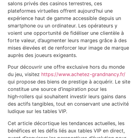
salons privés des casinos terrestres, ces
plateformes virtuelles offrent aujourd’hui une
expérience haut de gamme accessible depuis un
smartphone ou un ordinateur. Les opérateurs y
voient une opportunité de fidéliser une clientèle à
forte valeur, d’augmenter leurs marges grâce à des
mises élevées et de renforcer leur image de marque
auprès des joueurs exigeants.
Pour découvrir une offre exclusive hors du monde
du jeu, visitez
https://www.achetez-grandnancy.fr/
qui propose des biens de prestige à acquérir. Le site
constitue une source d’inspiration pour les
high‑rollers qui souhaitent investir leurs gains dans
des actifs tangibles, tout en conservant une activité
ludique sur les tables VIP.
Cet article décortique les tendances actuelles, les
bénéfices et les défis liés aux tables VIP en direct,
avant d’esquisser les perspectives d’évolution pour