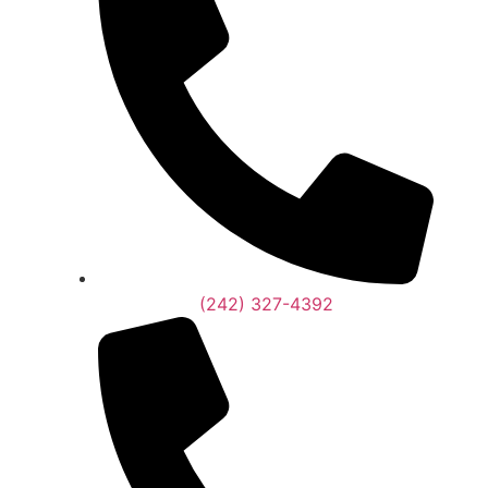
(242) 327-4392