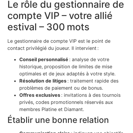
Le rôle du gestionnaire de
compte VIP – votre allié
estival – 300 mots
Le gestionnaire de compte VIP est le point de
contact privilégié du joueur. Il intervient :
Conseil personnalisé
: analyse de votre
historique, proposition de limites de mise
optimales et de jeux adaptés à votre style.
Résolution de litiges
: traitement rapide des
problèmes de paiement ou de bonus.
Offres exclusives
: invitations à des tournois
privés, codes promotionnels réservés aux
membres Platine et Diamant.
Établir une bonne relation