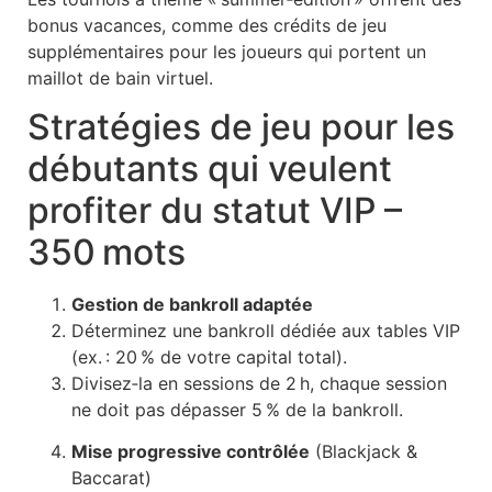
bonus vacances, comme des crédits de jeu
supplémentaires pour les joueurs qui portent un
maillot de bain virtuel.
Stratégies de jeu pour les
débutants qui veulent
profiter du statut VIP –
350 mots
Gestion de bankroll adaptée
Déterminez une bankroll dédiée aux tables VIP
(ex. : 20 % de votre capital total).
Divisez‑la en sessions de 2 h, chaque session
ne doit pas dépasser 5 % de la bankroll.
Mise progressive contrôlée
(Blackjack &
Baccarat)