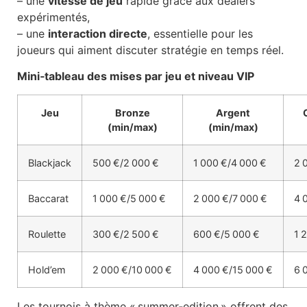
– une
vitesse de jeu
rapide grâce aux dealers
expérimentés,
– une
interaction directe
, essentielle pour les
joueurs qui aiment discuter stratégie en temps réel.
Mini‑tableau des mises par jeu et niveau VIP
Jeu
Bronze
Argent
(min/max)
(min/max)
Blackjack
500 €/2 000 €
1 000 €/4 000 €
2 
Baccarat
1 000 €/5 000 €
2 000 €/7 000 €
4 
Roulette
300 €/2 500 €
600 €/5 000 €
1 
Hold’em
2 000 €/10 000 €
4 000 €/15 000 €
6 
Les tournois à thème « summer‑edition » offrent des