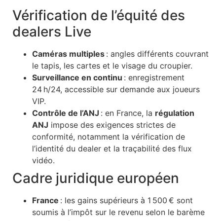
Vérification de l’équité des
dealers Live
Caméras multiples
: angles différents couvrant
le tapis, les cartes et le visage du croupier.
Surveillance en continu
: enregistrement
24 h/24, accessible sur demande aux joueurs
VIP.
Contrôle de l’ANJ
: en France, la
régulation
ANJ
impose des exigences strictes de
conformité, notamment la vérification de
l’identité du dealer et la traçabilité des flux
vidéo.
Cadre juridique européen
France
: les gains supérieurs à 1 500 € sont
soumis à l’impôt sur le revenu selon le barème