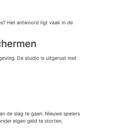
s? Het antwoord ligt vaak in de
schermen
eving. De studio is uitgerust met
an de slag te gaan. Nieuwe spelers
nder eigen geld te storten.