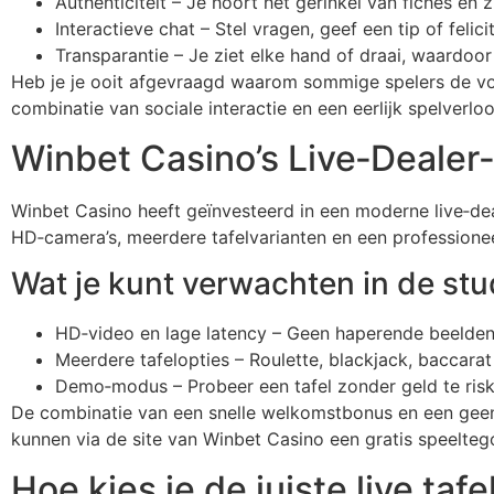
Authenticiteit – Je hoort het gerinkel van fiches en zi
Interactieve chat – Stel vragen, geef een tip of felic
Transparantie – Je ziet elke hand of draai, waardoor
Heb je je ooit afgevraagd waarom sommige spelers de vo
combinatie van sociale interactie en een eerlijk spelverlo
Winbet Casino’s Live‑Dealer‑
Winbet Casino heeft geïnvesteerd in een moderne live‑dea
HD‑camera’s, meerdere tafelvarianten en een professione
Wat je kunt verwachten in de stu
HD‑video en lage latency – Geen haperende beelden,
Meerdere tafelopties – Roulette, blackjack, baccarat 
Demo‑modus – Probeer een tafel zonder geld te riske
De combinatie van een snelle welkomstbonus en een geen 
kunnen via de site van Winbet Casino een gratis speelteg
Hoe kies je de juiste live taf