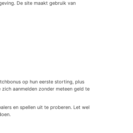
eving. De site maakt gebruik van
chbonus op hun eerste storting, plus
ie zich aanmelden zonder meteen geld te
lers en spellen uit te proberen. Let wel
doen.