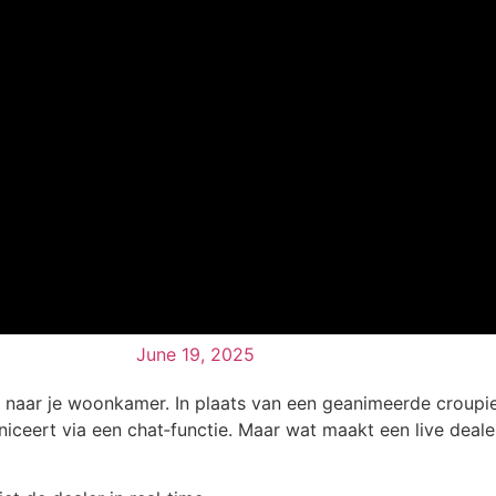
June 19, 2025
ct naar je woonkamer. In plaats van een geanimeerde croupie
niceert via een chat‑functie. Maar wat maakt een live dea