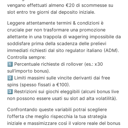
vengano effettuati almeno €20 di scommesse su
slot entro tre giorni dal deposito iniziale.
Leggere attentamente termini & condizioni è
cruciale per non trasformare una promozione
allettante in una trappola di wagering impossibile da
soddisfare prima della scadenza delle prelievi
immediati richiesti dal sito regulator italiano (ADM).
Controlla sempre:
1️⃣ Percentuale richieste di rollover (es.: x30
sull’importo bonus).
2️⃣ Limiti massimi sulle vincite derivanti dai free
spins (spesso fissati a €100).
3️⃣ Restrizioni sui giochi eleggibili (alcuni bonus live
non possono essere usati su slot ad alta volatilità).
Confrontando queste variabili potrai scegliere
l’offerta che meglio rispecchia la tua strategia
iniziale e massimizzare così il valore reale del bonus