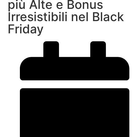
più Alte e Bonus
Irresistibili nel Black
Friday