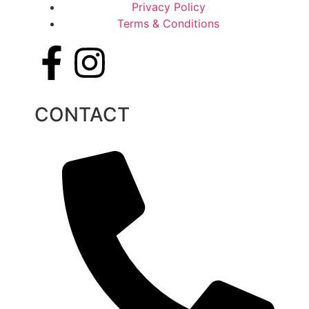
Privacy Policy
Terms & Conditions
CONTACT