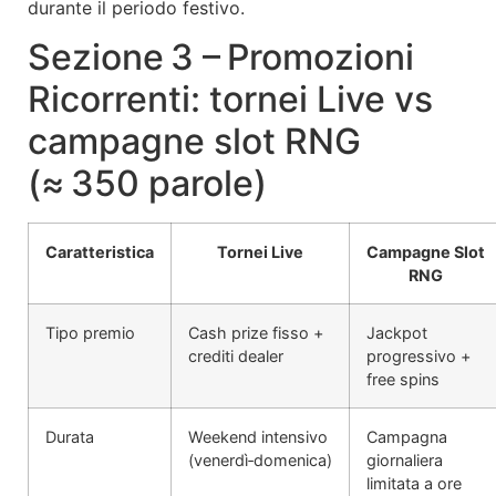
durante il periodo festivo.
Sezione 3 – Promozioni
Ricorrenti: tornei Live vs
campagne slot RNG
(≈ 350 parole)
Caratteristica
Tornei Live
Campagne Slot
RNG
Tipo premio
Cash prize fisso +
Jackpot
crediti dealer
progressivo +
free spins
Durata
Weekend intensivo
Campagna
(venerdì‑domenica)
giornaliera
limitata a ore