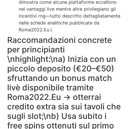
dimostra come alcune piattaforme eccellono
nei vantaggi live mentre altre privilegiano gli
incentivi rng—tutto descritto dettagliatamente
nelle schede analitiche pubblicate da
Roma2022.Eu.\
Raccomandazioni concrete
per principianti
\nhighlight:\na) Inizia con un
piccolo deposito (€20–€50)
sfruttando un bonus match
liv­è disponibile tramite
Roma2022.Eu → otterrai
credito extra sia sui tavoli che
sugli slot;\nb) Usa subito i
free spins ottenuti sul primo