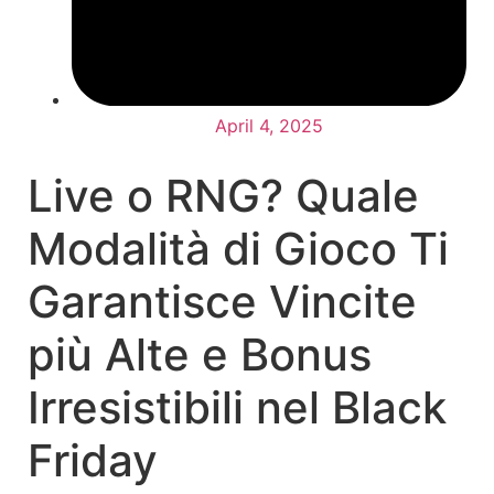
April 4, 2025
Live o RNG? Quale
Modalità di Gioco Ti
Garantisce Vincite
più Alte e Bonus
Irresistibili nel Black
Friday