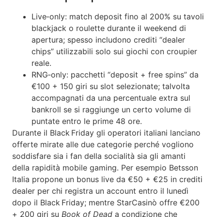
Live‑only: match deposit fino al 200% su tavoli
blackjack o roulette durante il weekend di
apertura; spesso includono crediti “dealer
chips” utilizzabili solo sui giochi con croupier
reale.
RNG‑only: pacchetti “deposit + free spins” da
€100 + 150 giri su slot selezionate; talvolta
accompagnati da una percentuale extra sul
bankroll se si raggiunge un certo volume di
puntate entro le prime 48 ore.
Durante il Black Friday gli operatori italiani lanciano
offerte mirate alle due categorie perché vogliono
soddisfare sia i fan della socialità sia gli amanti
della rapidità mobile gaming. Per esempio Betsson
Italia propone un bonus live da €50 + €25 in crediti
dealer per chi registra un account entro il lunedì
dopo il Black Friday; mentre StarCasinò offre €200
+ 200 giri su
Book of Dead
a condizione che