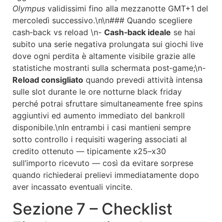
Olympus
validissimi fino alla mezzanotte GMT+1 del
mercoledì successivo.\n\n### Quando scegliere
cash‑back vs reload \n-
Cash‑back ideale
se hai
subito una serie negativa prolungata sui giochi live
dove ogni perdita è altamente visibile grazie alle
statistiche mostranti sulla schermata post‐game;\n-
Reload consigliato
quando prevedi attività intensa
sulle slot durante le ore notturne black friday
perché potrai sfruttare simultaneamente free spins
aggiuntivi ed aumento immediato del bankroll
disponibile.\nIn entrambi i casi mantieni sempre
sotto controllo i requisiti wagering associati al
credito ottenuto — tipicamente x25–x30
sull’importo ricevuto — così da evitare sorprese
quando richiederai prelievi immediatamente dopo
aver incassato eventuali vincite.
Sezione 7 – Checklist