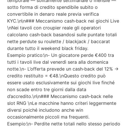
temporale — solitamente settimanale o mensile —
sotto forma di credito spendibile subito o
convertibile in denaro reale previa verifica
KYC.\n\n### Meccanismo cash‑back nei giochi Live
\nNei tavoli con croupier reale gli operatori
calcolano cash‑back basandosi sulle puntate totali
nette perdute su roulette / blackjack / baccarat
durante tutto il weekend black friday.
Esempio pratico:\n- Un giocatore perde €400 tra
tutti i tavoli live dal venerdì sera alla domenica
notte.\n- L’offerta prevede un cash‑back del 12% →
credito restituito = €48.\nQuesto credito può
essere usato esclusivamente sui giochi live finché
non scade entro tre giorni dalla data
d’accredito.\n\n### Meccanismo cash‑back nelle
slot RNG \nLe macchine hanno criteri leggermente
diversi poiché includono anche win
occasionalmente piccoli ma frequenti.
Esempio:\n- Perdite nette totali nello stesso periodo