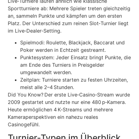
Live‑Turniere laufen ähnlich wie klassische
Sportturniere ab: Mehrere Spieler treten gleichzeitig
an, sammeln Punkte und kämpfen um den ersten
Platz. Der Unterschied zum reinen Slot‑Turnier liegt
im Live‑Dealer‑Setting.
Spielmodi: Roulette, Blackjack, Baccarat und
Poker werden in Echtzeit gestreamt.
Punktesystem: Jeder Einsatz bringt Punkte, die
am Ende des Turniers in Preisgelder
umgewandelt werden.
Zeitplan: Turniere starten zu festen Uhrzeiten,
meist alle 2–4 Stunden.
Did You Know? Der erste Live‑Casino‑Stream wurde
2009 gestartet und nutzte nur eine 480 p‑Kamera.
Heute ermöglichen 4 K‑Streams und mehrere
Kameraperspektiven ein nahezu reales
Casinogefühl.
Turnier‑Typen im Überblick