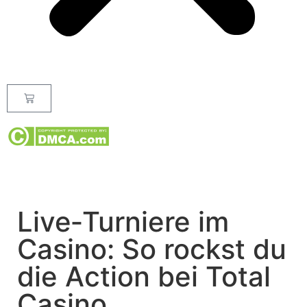
Live‑Turniere im
Casino: So rockst du
die Action bei Total
Casino