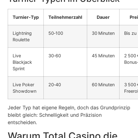
Turnier‑Typ
Teilnehmerzahl
Dauer
Pre
Lightning
50‑100
30 Minuten
Bis zu
Roulette
Live
30‑60
45 Minuten
2 500 
Blackjack
Bonus‑
Sprint
Live Poker
20‑40
60 Minuten
3 500 
Showdown
Freero
Jeder Typ hat eigene Regeln, doch das Grundprinzip
bleibt gleich: Schnelligkeit und Präzision
entscheiden.
Warum Total Casino die