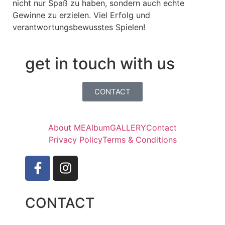
nicht nur Spaß zu haben, sondern auch echte
Gewinne zu erzielen. Viel Erfolg und
verantwortungsbewusstes Spielen!
get in touch with us
CONTACT
About ME
Album
GALLERY
Contact
Privacy Policy
Terms & Conditions
CONTACT