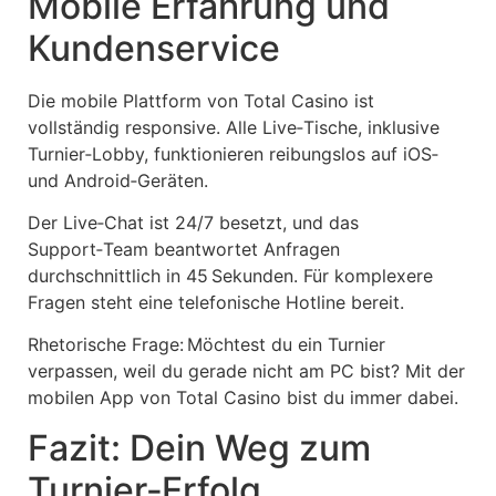
Mobile Erfahrung und
Kundenservice
Die mobile Plattform von Total Casino ist
vollständig responsive. Alle Live‑Tische, inklusive
Turnier‑Lobby, funktionieren reibungslos auf iOS‑
und Android‑Geräten.
Der Live‑Chat ist 24/7 besetzt, und das
Support‑Team beantwortet Anfragen
durchschnittlich in 45 Sekunden. Für komplexere
Fragen steht eine telefonische Hotline bereit.
Rhetorische Frage: Möchtest du ein Turnier
verpassen, weil du gerade nicht am PC bist? Mit der
mobilen App von Total Casino bist du immer dabei.
Fazit: Dein Weg zum
Turnier‑Erfolg