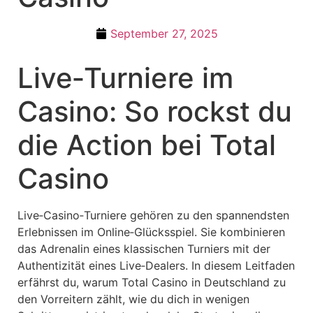
September 27, 2025
Live‑Turniere im
Casino: So rockst du
die Action bei Total
Casino
Live‑Casino‑Turniere gehören zu den spannendsten
Erlebnissen im Online‑Glücksspiel. Sie kombinieren
das Adrenalin eines klassischen Turniers mit der
Authentizität eines Live‑Dealers. In diesem Leitfaden
erfährst du, warum Total Casino in Deutschland zu
den Vorreitern zählt, wie du dich in wenigen