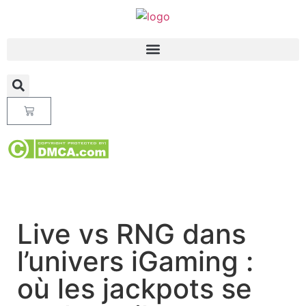
Live vs RNG dans
l’univers iGaming :
où les jackpots se