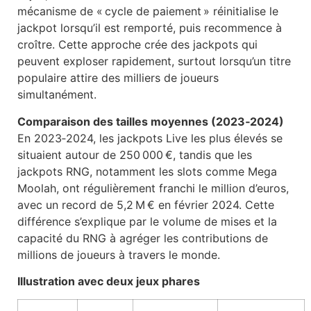
mécanisme de « cycle de paiement » réinitialise le
jackpot lorsqu’il est remporté, puis recommence à
croître. Cette approche crée des jackpots qui
peuvent exploser rapidement, surtout lorsqu’un titre
populaire attire des milliers de joueurs
simultanément.
Comparaison des tailles moyennes (2023‑2024)
En 2023‑2024, les jackpots Live les plus élevés se
situaient autour de 250 000 €, tandis que les
jackpots RNG, notamment les slots comme Mega
Moolah, ont régulièrement franchi le million d’euros,
avec un record de 5,2 M € en février 2024. Cette
différence s’explique par le volume de mises et la
capacité du RNG à agréger les contributions de
millions de joueurs à travers le monde.
Illustration avec deux jeux phares