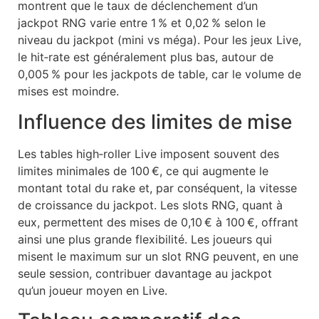
montrent que le taux de déclenchement d’un
jackpot RNG varie entre 1 % et 0,02 % selon le
niveau du jackpot (mini vs méga). Pour les jeux Live,
le hit‑rate est généralement plus bas, autour de
0,005 % pour les jackpots de table, car le volume de
mises est moindre.
Influence des limites de mise
Les tables high‑roller Live imposent souvent des
limites minimales de 100 €, ce qui augmente le
montant total du rake et, par conséquent, la vitesse
de croissance du jackpot. Les slots RNG, quant à
eux, permettent des mises de 0,10 € à 100 €, offrant
ainsi une plus grande flexibilité. Les joueurs qui
misent le maximum sur un slot RNG peuvent, en une
seule session, contribuer davantage au jackpot
qu’un joueur moyen en Live.