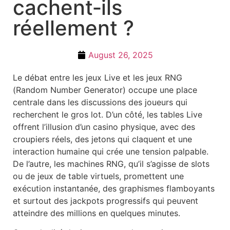
cachent‑ils
réellement ?
August 26, 2025
Le débat entre les jeux Live et les jeux RNG
(Random Number Generator) occupe une place
centrale dans les discussions des joueurs qui
recherchent le gros lot. D’un côté, les tables Live
offrent l’illusion d’un casino physique, avec des
croupiers réels, des jetons qui claquent et une
interaction humaine qui crée une tension palpable.
De l’autre, les machines RNG, qu’il s’agisse de slots
ou de jeux de table virtuels, promettent une
exécution instantanée, des graphismes flamboyants
et surtout des jackpots progressifs qui peuvent
atteindre des millions en quelques minutes.