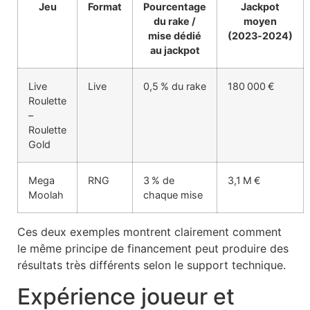
Jeu
Format
Pourcentage
Jackpot
du rake /
moyen
mise dédié
(2023‑2024)
au jackpot
Live
Live
0,5 % du rake
180 000 €
Roulette
–
Roulette
Gold
Mega
RNG
3 % de
3,1 M €
Moolah
chaque mise
Ces deux exemples montrent clairement comment
le même principe de financement peut produire des
résultats très différents selon le support technique.
Expérience joueur et