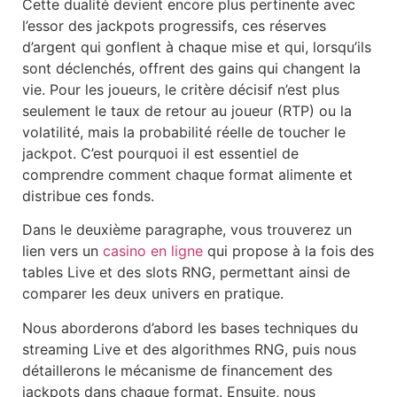
Cette dualité devient encore plus pertinente avec
l’essor des jackpots progressifs, ces réserves
d’argent qui gonflent à chaque mise et qui, lorsqu’ils
sont déclenchés, offrent des gains qui changent la
vie. Pour les joueurs, le critère décisif n’est plus
seulement le taux de retour au joueur (RTP) ou la
volatilité, mais la probabilité réelle de toucher le
jackpot. C’est pourquoi il est essentiel de
comprendre comment chaque format alimente et
distribue ces fonds.
Dans le deuxième paragraphe, vous trouverez un
lien vers un
casino en ligne
qui propose à la fois des
tables Live et des slots RNG, permettant ainsi de
comparer les deux univers en pratique.
Nous aborderons d’abord les bases techniques du
streaming Live et des algorithmes RNG, puis nous
détaillerons le mécanisme de financement des
jackpots dans chaque format. Ensuite, nous