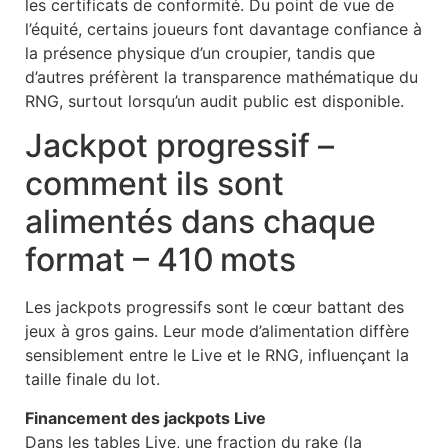
les certificats de conformité. Du point de vue de
l’équité, certains joueurs font davantage confiance à
la présence physique d’un croupier, tandis que
d’autres préfèrent la transparence mathématique du
RNG, surtout lorsqu’un audit public est disponible.
Jackpot progressif –
comment ils sont
alimentés dans chaque
format – 410 mots
Les jackpots progressifs sont le cœur battant des
jeux à gros gains. Leur mode d’alimentation diffère
sensiblement entre le Live et le RNG, influençant la
taille finale du lot.
Financement des jackpots Live
Dans les tables Live, une fraction du rake (la