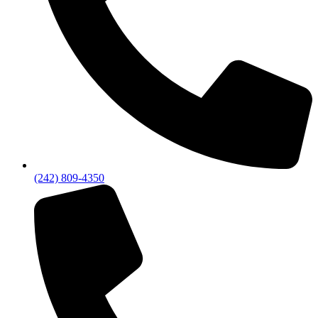
(242) 809-4350