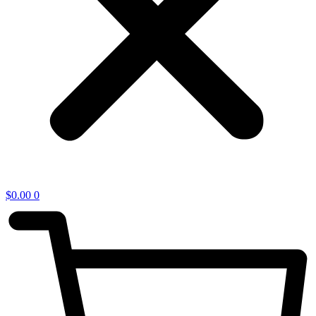
$
0.00
0