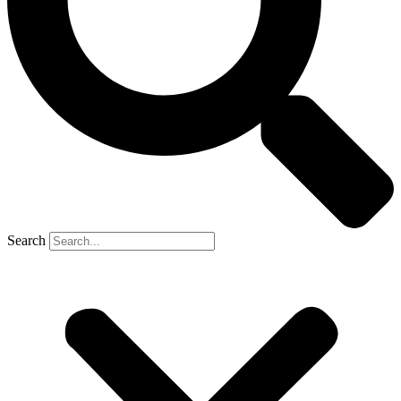
Search