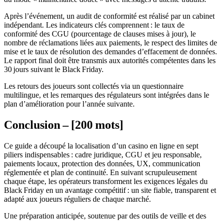
Après l’événement, un audit de conformité est réalisé par un cabinet
indépendant. Les indicateurs clés comprennent : le taux de
conformité des CGU (pourcentage de clauses mises à jour), le
nombre de réclamations liées aux paiements, le respect des limites de
mise et le taux de résolution des demandes d’effacement de données.
Le rapport final doit être transmis aux autorités compétentes dans les
30 jours suivant le Black Friday.
Les retours des joueurs sont collectés via un questionnaire
multilingue, et les remarques des régulateurs sont intégrées dans le
plan d’amélioration pour l’année suivante.
Conclusion – [200 mots]
Ce guide a découpé la localisation d’un casino en ligne en sept
piliers indispensables : cadre juridique, CGU et jeu responsable,
paiements locaux, protection des données, UX, communication
réglementée et plan de continuité. En suivant scrupuleusement
chaque étape, les opérateurs transforment les exigences légales du
Black Friday en un avantage compétitif : un site fiable, transparent et
adapté aux joueurs réguliers de chaque marché.
Une préparation anticipée, soutenue par des outils de veille et des