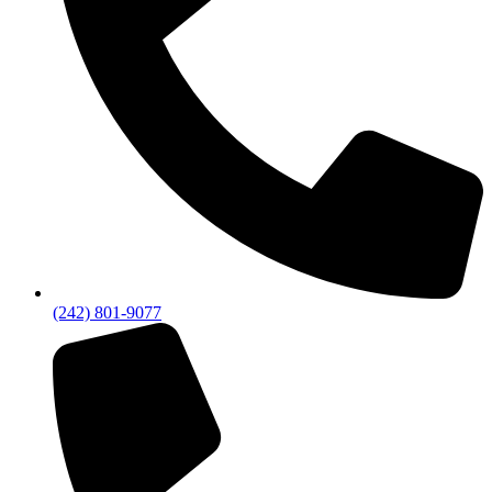
(242) 801-9077