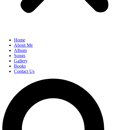
Home
About Me
Album
Songs
Gallery
Books
Contact Us