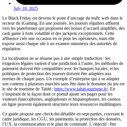
July 18, 2025
Le Black Friday est devenu le point d’ancrage du trafic web dans le
secteur du iGaming. En une journée, les joueurs réguliers affluent
vers les plateformes qui proposent des bonus d’accueil amplifiés, des
cash game à forte volatilité et des jackpots exceptionnels. Cette
affluence crée une occasion en or pour les opérateurs, mais elle
expose aussi chaque site à un examen minutieux des autorités de
régulation.
La localisation ne se résume pas à une simple traduction : les
exigences légales varient d’une juridiction à l’autre, les méthodes de
paiement doivent être compatibles avec les banques locales, et les
politiques de protection des joueurs doivent être adaptées aux
normes de chaque pays. Un exemple d’entreprise qui a su adapter
son contenu à plusieurs marchés sans être dans le domaine du jeu est
le site de tourisme de Tahiti :
https://www.tahiti-tourisme.fr/
. En
s’inspirant de la façon dont ce portail ajuste ses pages pour les
visiteurs francophones, anglophones et hispanophones, les casinos
en ligne peuvent également structurer leurs ressources multilingues.
Ce guide propose une check‑list détaillée en sept parties, couvrant le
cadre juridique, les CGU, les paiements, la protection des données,
l’UX, la communication et le plan de continuité. L’objectif : être