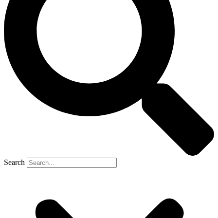
Search