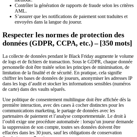
Contrôler la génération de rapports de fraude selon les critères
AML.
S’assurer que les notifications de paiement sont traduites et
envoyées dans la langue du joueur.
Respecter les normes de protection des
données (GDPR, CCPA, etc.) – [350 mots]
La collecte de données pendant le Black Friday augmente le volume
de logs et de fichiers de transaction. Sous le GDPR, chaque donnée
personnelle doit être traitée selon les principes de minimisation, de
limitation de la finalité et de sécurité. En pratique, cela signifie
chiffrer les bases de données de joueurs, anonymiser les adresses IP
dans les logs d’audit et stocker les informations sensibles (numéros
de carte) dans des vaults séparés.
Une politique de consentement multilingue doit être affichée dès la
première interaction, avec des cases à cocher distinctes pour les
communications marketing, le partage de données avec les
partenaires de paiement et l’analyse comportementale. Le droit à
l’oubli exige une procédure automatisée : lorsqu’un joueur demande
la suppression de son compte, toutes ses données doivent être
effacées dans les 30 jours, sauf les obligations de conservation