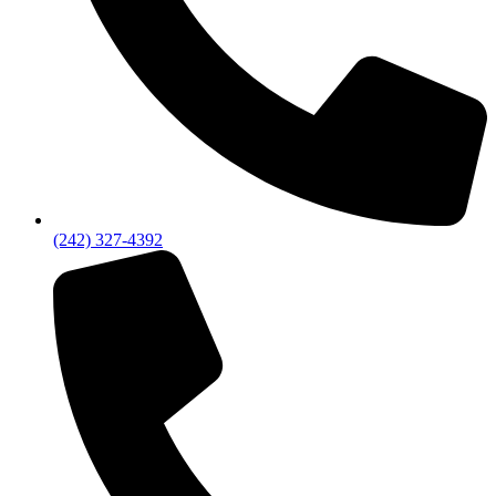
(242) 327-4392