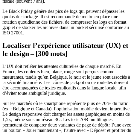
fiscale (souvent 7 ans).
Le Black Friday génère des pics de logs qui peuvent dépasser les
quotas de stockage. Il est recommandé de mettre en place une
rotation quotidienne des fichiers, de compresser les logs en format
gzip et de stocker les archives dans un bucket sécurisé conforme au
ISO 27001.
Localiser l’expérience utilisateur (UX) et
le design – [300 mots]
L’UX doit refléter les attentes culturelles de chaque marché. En
France, les couleurs bleu, blanc, rouge sont perçues comme
rassurantes, tandis qu’en Belgique, le noir et le jaune sont associés à
la sécurité financière. Les icônes de jackpot ou de roulettes doivent
être accompagnées de textes explicatifs dans la langue locale, afin
d’éviter toute ambiguïté juridique.
Sur les marchés où le smartphone représente plus de 70 % du trafic
(ex. : Belgique et Canada), l’optimisation mobile devient impérative.
Le design responsive doit charger les assets graphiques en moins de
1,5 s, même sous un réseau 3G. Les tests A/B multilingues
permettent de comparer deux variantes de page de dépôt : l’une avec
un bouton « Jouer maintenant », l’autre avec « Déposer et profiter du