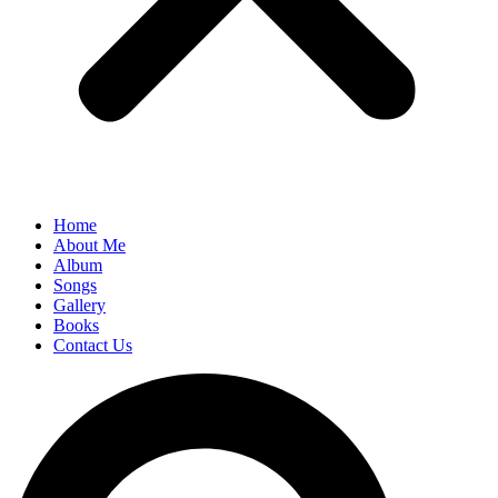
Home
About Me
Album
Songs
Gallery
Books
Contact Us