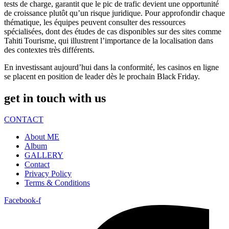
tests de charge, garantit que le pic de trafic devient une opportunité
de croissance plutôt qu’un risque juridique. Pour approfondir chaque
thématique, les équipes peuvent consulter des ressources
spécialisées, dont des études de cas disponibles sur des sites comme
Tahiti Tourisme, qui illustrent l’importance de la localisation dans
des contextes très différents.
En investissant aujourd’hui dans la conformité, les casinos en ligne
se placent en position de leader dès le prochain Black Friday.
get in touch with us
CONTACT
About ME
Album
GALLERY
Contact
Privacy Policy
Terms & Conditions
Facebook-f