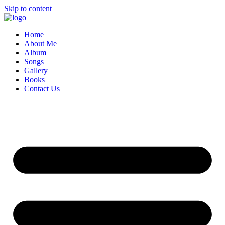
Skip to content
Home
About Me
Album
Songs
Gallery
Books
Contact Us