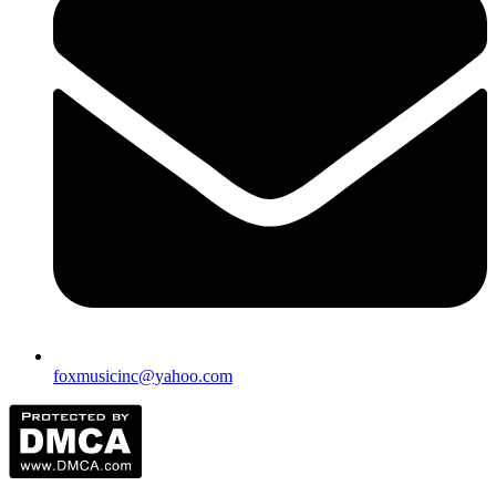
foxmusicinc@yahoo.com