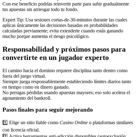
Con ese beneficio podrías reinvertir parte para subir gradualmente
tus apuestas sin arriesgar todo tu fondo.
Expert Tip: Usa sesiones cortas‑de‑30‑minutos durante las cuales
aplicas únicamente las decisiones basadas en probabilidades
calculadas previamente; evita extenderte cuando estás ganando
mucho porque aumenta el riesgo psicológico.
Responsabilidad y próximos pasos para
convertirte en un jugador experto
El camino hacia el dominio requiere disciplina tanto dentro como
fuera del juego virtual.
Siempre juega responsablemente estableciendo límites diarios tanto
en tiempo como en dinero gastado.
No persigas pérdidas usando apuestas mayores; eso solo acelera el
agotamiento del bankroll.
Pasos finales para seguir mejorando
1️⃣ Elige un sitio fiable como
Casino Online
o plataformas similares
con licencia oficial.
2️⃣ Activa herramientas anti‑adicción disponibles (autoexclusión