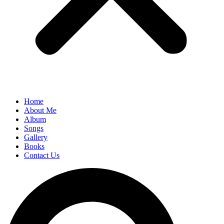
Home
About Me
Album
Songs
Gallery
Books
Contact Us