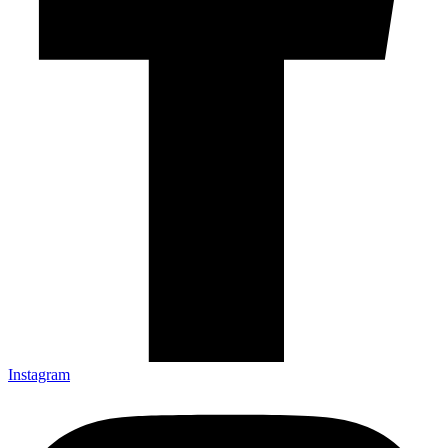
Instagram