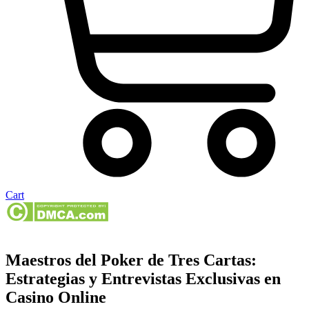
Cart
Maestros del Poker de Tres Cartas:
Estrategias y Entrevistas Exclusivas en
Casino Online