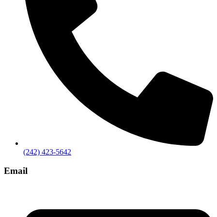
(242) 423-5642
Email