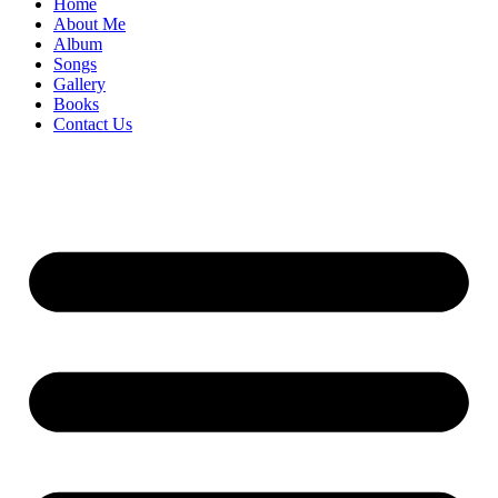
Home
About Me
Album
Songs
Gallery
Books
Contact Us