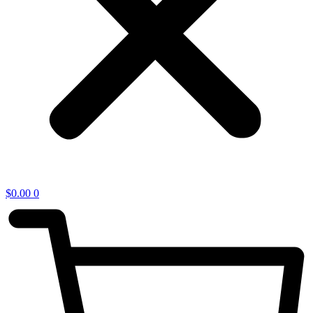
$
0.00
0