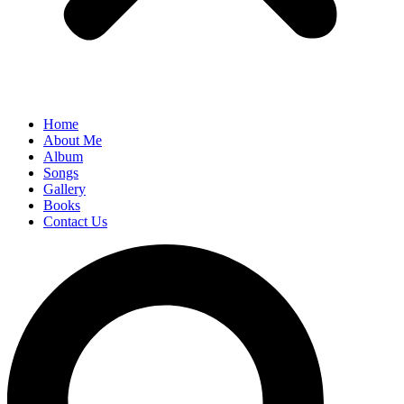
Home
About Me
Album
Songs
Gallery
Books
Contact Us