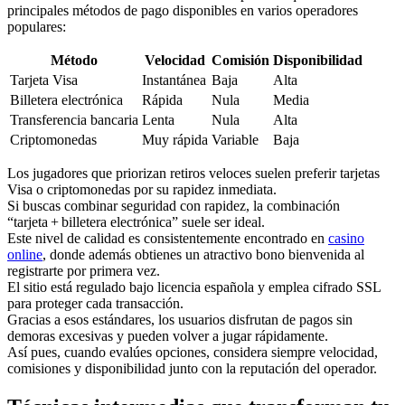
principales métodos de pago disponibles en varios operadores
populares:
Método
Velocidad
Comisión
Disponibilidad
Tarjeta Visa
Instantánea
Baja
Alta
Billetera electrónica
Rápida
Nula
Media
Transferencia bancaria
Lenta
Nula
Alta
Criptomonedas
Muy rápida
Variable
Baja
Los jugadores que priorizan retiros veloces suelen preferir tarjetas
Visa o criptomonedas por su rapidez inmediata.
Si buscas combinar seguridad con rapidez, la combinación
“tarjeta + billetera electrónica” suele ser ideal.
Este nivel de calidad es consistentemente encontrado en
casino
online
, donde además obtienes un atractivo bono bienvenida al
registrarte por primera vez.
El sitio está regulado bajo licencia española y emplea cifrado SSL
para proteger cada transacción.
Gracias a esos estándares, los usuarios disfrutan de pagos sin
demoras excesivas y pueden volver a jugar rápidamente.
Así pues, cuando evalúes opciones, considera siempre velocidad,
comisiones y disponibilidad junto con la reputación del operador.