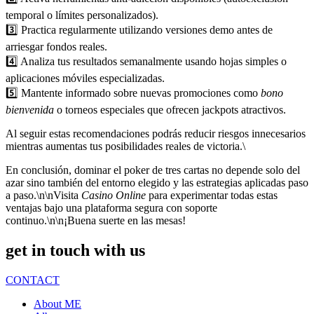
temporal o límites personalizados).
3️⃣ Practica regularmente utilizando versiones demo antes de
arriesgar fondos reales.
4️⃣ Analiza tus resultados semanalmente usando hojas simples o
aplicaciones móviles especializadas.
5️⃣ Mantente informado sobre nuevas promociones como
bono
bienvenida
o torneos especiales que ofrecen jackpots atractivos.
Al seguir estas recomendaciones podrás reducir riesgos innecesarios
mientras aumentas tus posibilidades reales de victoria.\
En conclusión, dominar el poker de tres cartas no depende solo del
azar sino también del entorno elegido y las estrategias aplicadas paso
a paso.\n\nVisita
Casino Online
para experimentar todas estas
ventajas bajo una plataforma segura con soporte
continuo.\n\n¡Buena suerte en las mesas!
get in touch with us
CONTACT
About ME