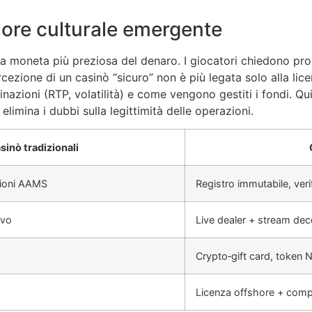
alore culturale emergente
na moneta più preziosa del denaro. I giocatori chiedono prov
ezione di un casinò “sicuro” non è più legata solo alla li
zioni (RTP, volatilità) e come vengono gestiti i fondi. Qu
limina i dubbi sulla legittimità delle operazioni.
sinò tradizionali
azioni AAMS
Registro immutabile, veri
ivo
Live dealer + stream dec
Crypto‑gift card, token 
Licenza offshore + com