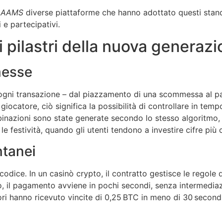
n AAMS
diverse piattaforme che hanno adottato questi stand
e partecipativi.
i pilastri della nuova generazi
messe
 ogni transazione – dal piazzamento di una scommessa al p
 giocatore, ciò significa la possibilità di controllare in temp
mbinazioni sono state generate secondo lo stesso algoritmo, 
 festività, quando gli utenti tendono a investire cifre più c
ntanei
 codice. In un casinò crypto, il contratto gestisce le regole 
to, il pagamento avviene in pochi secondi, senza intermediaz
ori hanno ricevuto vincite di 0,25 BTC in meno di 30 secondi