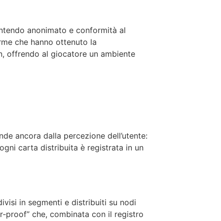
arantendo anonimato e conformità al
forme che hanno ottenuto la
n, offrendo al giocatore un ambiente
ende ancora dalla percezione dell’utente:
gni carta distribuita è registrata in un
visi in segmenti e distribuiti su nodi
er‑proof” che, combinata con il registro