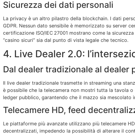
Sicurezza dei dati personali
La privacy è un altro pilastro della blockchain. I dati per
GDPR. Nessun dato sensibile è memorizzato su server centra
certificazione ISO/IEC 27001 mostrano come la sicurezza 
“casino sicuri” sia dal punto di vista legale che tecnico.
4. Live Dealer 2.0: l’intersez
Dal dealer tradizionale al dealer
Il live dealer tradizionale trasmette in streaming una stan
è possibile che la telecamera non mostri tutta la tavola o 
ledger pubblico, garantendo che il mazzo sia mescolato i
Telecamere HD, feed decentralizz
Le piattaforme più avanzate utilizzano più telecamere HD p
decentralizzati, impedendo la possibilità di alterare il co