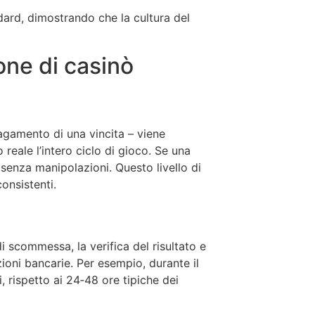
ard, dimostrando che la cultura del
one di casinò
agamento di una vincita – viene
o reale l’intero ciclo di gioco. Se una
senza manipolazioni. Questo livello di
onsistenti.
di scommessa, la verifica del risultato e
ioni bancarie. Per esempio, durante il
, rispetto ai 24‑48 ore tipiche dei