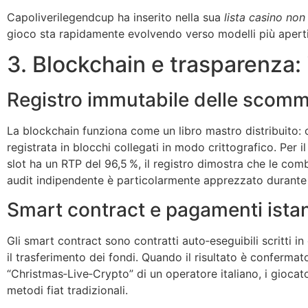
Capoliverilegendcup ha inserito nella sua
lista casino no
gioco sta rapidamente evolvendo verso modelli più aperti 
3. Blockchain e trasparenza: 
Registro immutabile delle scom
La blockchain funziona come un libro mastro distribuito:
registrata in blocchi collegati in modo crittografico. Per il
slot ha un RTP del 96,5 %, il registro dimostra che le co
audit indipendente è particolarmente apprezzato durante le
Smart contract e pagamenti ista
Gli smart contract sono contratti auto‑eseguibili scritti in
il trasferimento dei fondi. Quando il risultato è conferma
“Christmas‑Live‑Crypto” di un operatore italiano, i giocat
metodi fiat tradizionali.