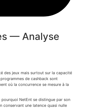
es — Analyse
té des jeux mais surtout sur la capacité
 les programmes de cashback sont
ement où la concurrence se mesure à la
 pourquoi NetEnt se distingue par son
en conservant une latence quasi nulle