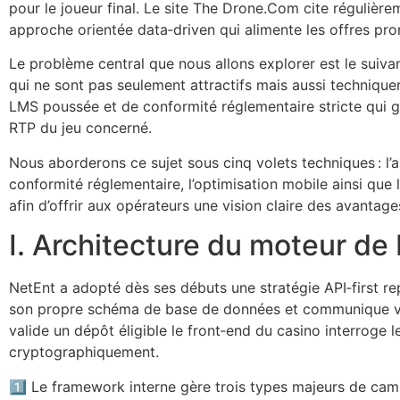
pour le joueur final. Le site The Drone.Com cite régulièr
approche orientée data‑driven qui alimente les offres pro
Le problème central que nous allons explorer est le suiv
qui ne sont pas seulement attractifs mais aussi technique
LMS poussée et de conformité réglementaire stricte qui gar
RTP du jeu concerné.
Nous aborderons ce sujet sous cinq volets techniques : l’a
conformité réglementaire, l’optimisation mobile ainsi que l
afin d’offrir aux opérateurs une vision claire des avantag
I. Architecture du moteur d
NetEnt a adopté dès ses débuts une stratégie API‑first r
son propre schéma de base de données et communique via
valide un dépôt éligible le front‑end du casino interroge
cryptographiquement.
1️⃣ Le framework interne gère trois types majeurs de cam