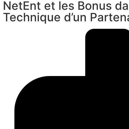
NetEnt et les Bonus d
Technique d’un Partena