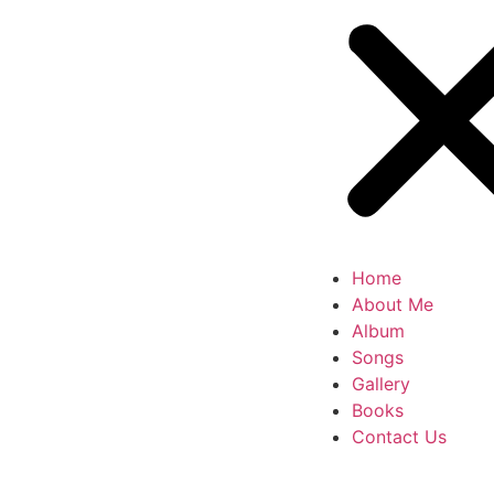
Home
About Me
Album
Songs
Gallery
Books
Contact Us