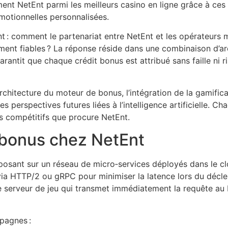
ement NetEnt parmi les meilleurs casino en ligne grâce à ce
motionnelles personnalisées.
ant : comment le partenariat entre NetEnt et les opérateurs
ment fiables ? La réponse réside dans une combinaison d’arc
antit que chaque crédit bonus est attribué sans faille ni r
rchitecture du moteur de bonus, l’intégration de la gamifica
es perspectives futures liées à l’intelligence artificielle. 
es compétitifs que procure NetEnt.
e bonus chez NetEnt
eposant sur un réseau de micro‑services déployés dans le 
 HTTP/2 ou gRPC pour minimiser la latence lors du décle
 le serveur de jeu qui transmet immédiatement la requête a
pagnes :