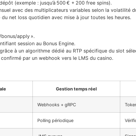
dépôt (exemple : jusqu’à 500 € + 200 free spins).
el avec des multiplicateurs variables selon la volatilité du
u net loss quotidien avec mise à jour toutes les heures.
 /bonus/apply ».
entifiant session au Bonus Engine.
 grâce à un algorithme dédié au RTP spécifique du slot séle
 et confirmé par un webhook vers le LMS du casino.
ale
Gestion temps réel
Webhooks + gRPC
Toke
Polling périodique
Vérif