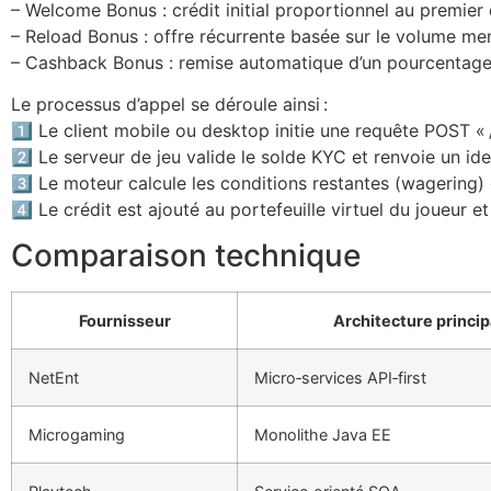
– Welcome Bonus : crédit initial proportionnel au premier 
– Reload Bonus : offre récurrente basée sur le volume mensu
– Cashback Bonus : remise automatique d’un pourcentage d
Le processus d’appel se déroule ainsi :
1️⃣ Le client mobile ou desktop initie une requête POST «
2️⃣ Le serveur de jeu valide le solde KYC et renvoie un id
3️⃣ Le moteur calcule les conditions restantes (wagering)
4️⃣ Le crédit est ajouté au portefeuille virtuel du joueur
Comparaison technique
Fournisseur
Architecture princip
NetEnt
Micro‑services API‑first
Microgaming
Monolithe Java EE