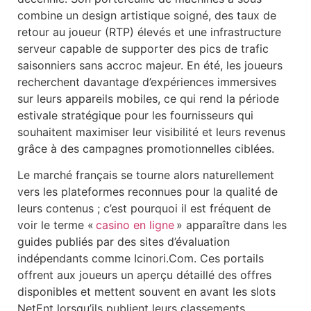
combine un design artistique soigné, des taux de
retour au joueur (RTP) élevés et une infrastructure
serveur capable de supporter des pics de trafic
saisonniers sans accroc majeur. En été, les joueurs
recherchent davantage d’expériences immersives
sur leurs appareils mobiles, ce qui rend la période
estivale stratégique pour les fournisseurs qui
souhaitent maximiser leur visibilité et leurs revenus
grâce à des campagnes promotionnelles ciblées.
Le marché français se tourne alors naturellement
vers les plateformes reconnues pour la qualité de
leurs contenus ; c’est pourquoi il est fréquent de
voir le terme «
casino en ligne
» apparaître dans les
guides publiés par des sites d’évaluation
indépendants comme Icinori.Com. Ces portails
offrent aux joueurs un aperçu détaillé des offres
disponibles et mettent souvent en avant les slots
NetEnt lorsqu’ils publient leurs classements