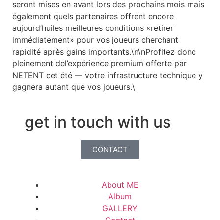
seront mises en avant lors des prochains mois mais
également quels partenaires offrent encore
aujourd’huiles meilleures conditions «retirer
immédiatement» pour vos joueurs cherchant
rapidité après gains importants.\n\nProfitez donc
pleinement del’expérience premium offerte par
NETENT cet été — votre infrastructure technique y
gagnera autant que vos joueurs.\
get in touch with us
CONTACT
About ME
Album
GALLERY