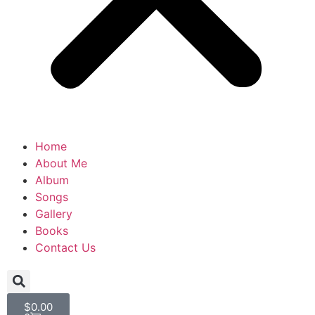
Home
About Me
Album
Songs
Gallery
Books
Contact Us
$
0.00