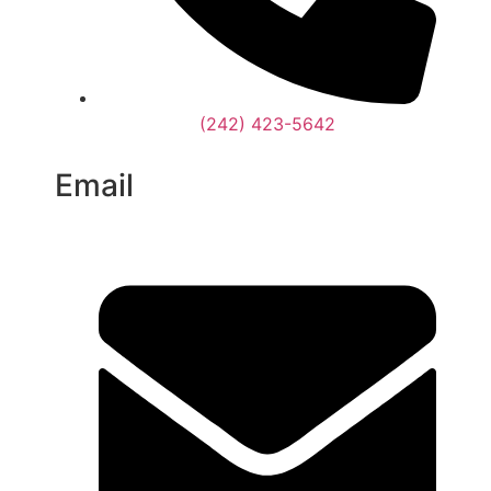
(242) 423-5642
Email