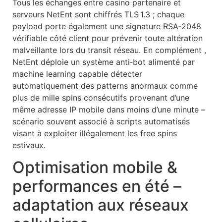
Tous les échanges entre casino partenaire et
serveurs NetEnt sont chiffrés TLS 1.3 ; chaque
payload porte également une signature RSA‑2048
vérifiable côté client pour prévenir toute altération
malveillante lors du transit réseau.​ En complément ,
NetEnt déploie un système anti‑bot alimenté par
machine learning capable détecter
automatiquement des patterns anormaux comme
plus de mille spins consécutifs provenant d’une
même adresse IP mobile dans moins d’une minute –
scénario souvent associé à scripts automatisés
visant à exploiter illégalement les free spins
estivaux.
Optimisation mobile &
performances en été –
adaptation aux réseaux