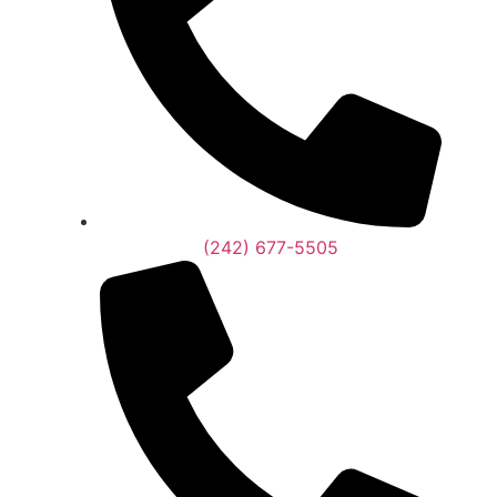
(242) 677-5505