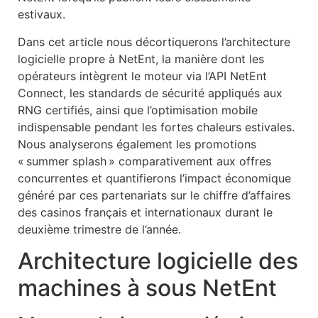
estivaux.
Dans cet article nous décortiquerons l’architecture
logicielle propre à NetEnt, la manière dont les
opérateurs intègrent le moteur via l’API NetEnt
Connect, les standards de sécurité appliqués aux
RNG certifiés, ainsi que l’optimisation mobile
indispensable pendant les fortes chaleurs estivales.
Nous analyserons également les promotions
« summer splash » comparativement aux offres
concurrentes et quantifierons l’impact économique
généré par ces partenariats sur le chiffre d’affaires
des casinos français et internationaux durant le
deuxième trimestre de l’année.
Architecture logicielle des
machines à sous NetEnt