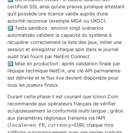
certificat SSL ainsi qu’une preuve juridique attestant
qu’il possède une licence valide auprès d’une
autorité reconnue (exemple MGA ou UKGC).
2️⃣ Tests sandbox : environ vingt scénarios
automatisés valident la capacité du système à
récupérer correctement la liste des jeux, initier une
session et enregistrer chaque spin dans le journal
audit trail fourni par NetEnt Connect.​
3️⃣ Mise en production : après validation finale par
l’équipe technique NetEnt, une clé API permanente
est délivrée et le flux live devient disponible pour
tous les joueurs finaux.​
Durant cette phase il est courant que Icinori.Com
recommande aux opérateurs français de vérifier
scrupuleusement la conformité multi‑langue ; grâce
aux paramètres régionaux transmis via l’API
(
,
) chaque titre
locale=en‑FR
currency=EUR
s’affiche automatiquement avec ses textes traduits