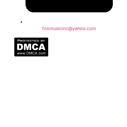
foxmusicinc@yahoo.com