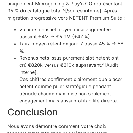
uniquement Microgaming & Play’n GO représentant ​
35 %​ du catalogue total.^[Source interne]. Après
migration progressive vers NETENT Premium Suite :
Volume mensuel moyen mise augmentée
passant ​€4M → €5·9M​ (+47 %).
Taux moyen rétention jour‑7 passé ​45 % → ​58
%.
Revenus nets issus purement slot neten­t ont
crû ​€820k​ versus €310k auparavant.^[Audit
interne].
Ces chiffres confirment clairement que placer
neten­t comme pilier stratégique pendant
période chaude maximise non seulement
engagement mais aussi profitabilité directe.
Conclusion
Nous avons démontré comment votre choix