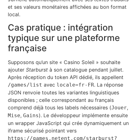
et ses valeurs monétaires affichées au bon format
local.​
Cas pratique : intégration
typique sur une plateforme
française
Supposons qu’un site « Casino Soleil » souhaite
ajouter
Starburst
à son catalogue pendant juillet.
Après réception du token API dédié, ils appellent
avec
. La réponse
/games/list
locale=fr-FR
JSON renvoie toutes les variantes linguistiques
disponibles ; celle correspondant au français
comprend déjà tous les labels nécessaires (
,
Jouer
,
). Le développeur implémente ensuite
Mise
Gains
un wrapper JavaScript qui crée dynamiquement un
iframe sécurisé pointant vers
https://games.netent.com/starburst?