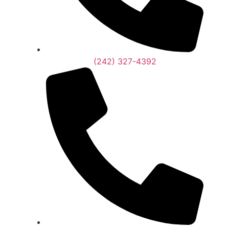
(242) 327-4392