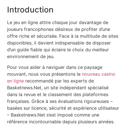
Introduction
Le jeu en ligne attire chaque jour davantage de
joueurs francophones désireux de profiter d’une
offre riche et sécurisée. Face à la multitude de sites
disponibles, il devient indispensable de disposer
d’un guide fiable qui éclaire le choix du meilleur
environnement de jeu.
Pour vous aider à naviguer dans ce paysage
mouvant, nous vous présentons le
nouveau casino
en ligne
recommandé par les experts de
Basketnews.Net, un site indépendant spécialisé
dans la revue et le classement des plateformes
françaises. Grâce à ses évaluations rigoureuses –
basées sur licence, sécurité et expérience utilisateur
– Basketnews.Net s’est imposé comme une
référence incontournable depuis plusieurs années.