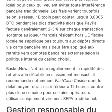
idéal pour ceux qui veulent éviter toute interférence
bancaire traditionnelle. Les frais varient toutefois
selon le réseau : Bitcoin peut coûter jusqu’à 0,0005
BTC pendant les pics d’activité alors que PayPal
facture généralement 2‑3 % sur chaque transaction
sortante au joueur français résidant hors UE fiscale
locale ne s’applique pas toujours aux dépôts directs
via carte bancaire mais peut être appliqué aux
retraits vers comptes bancaires externes selon la
politique interne du casino choisi .
BasketNews.Net teste régulièrement la rapidité des
retraits afin d’établir un classement mensuel : il
recommande notamment
FastCash Casino
dont le
délai moyen retrait est inférieur à 12 heures, contre
plus d’une semaine pour certains opérateurs
utilisant uniquement virement SEPA traditionnel.
Gestion responsable du