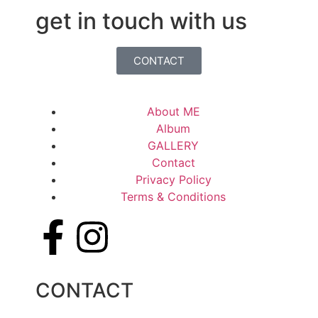
get in touch with us
CONTACT
About ME
Album
GALLERY
Contact
Privacy Policy
Terms & Conditions
CONTACT