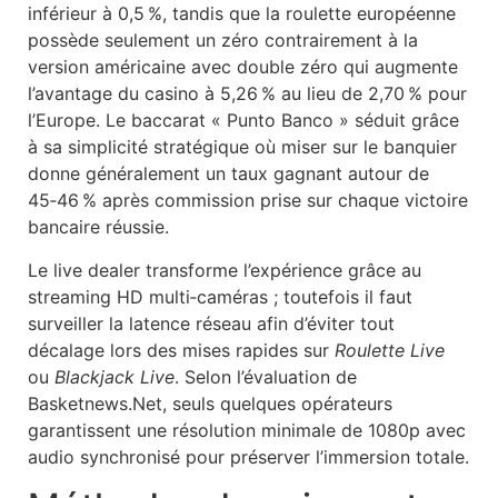
inférieur à 0,5 %, tandis que la roulette européenne
possède seulement un zéro contrairement à la
version américaine avec double zéro qui augmente
l’avantage du casino à 5,26 % au lieu de 2,70 % pour
l’Europe. Le baccarat « Punto Banco » séduit grâce
à sa simplicité stratégique où miser sur le banquier
donne généralement un taux gagnant autour de
45‑46 % après commission prise sur chaque victoire
bancaire réussie.
Le live dealer transforme l’expérience grâce au
streaming HD multi‑caméras ; toutefois il faut
surveiller la latence réseau afin d’éviter tout
décalage lors des mises rapides sur
Roulette Live
ou
Blackjack Live
. Selon l’évaluation de
Basketnews.Net, seuls quelques opérateurs
garantissent une résolution minimale de 1080p avec
audio synchronisé pour préserver l’immersion totale.