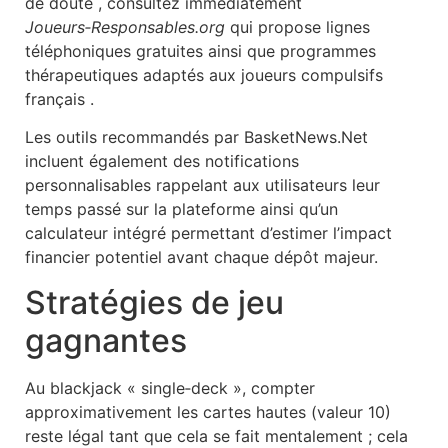
de doute , consultez immédiatement
Joueurs‑Responsables.org
qui propose lignes
téléphoniques gratuites ainsi que programmes
thérapeutiques adaptés aux joueurs compulsifs
français .
Les outils recommandés par BasketNews.Net
incluent également des notifications
personnalisables rappelant aux utilisateurs leur
temps passé sur la plateforme ainsi qu’un
calculateur intégré permettant d’estimer l’impact
financier potentiel avant chaque dépôt majeur.
Stratégies de jeu
gagnantes
Au blackjack « single‑deck », compter
approximativement les cartes hautes (valeur 10)
reste légal tant que cela se fait mentalement ; cela