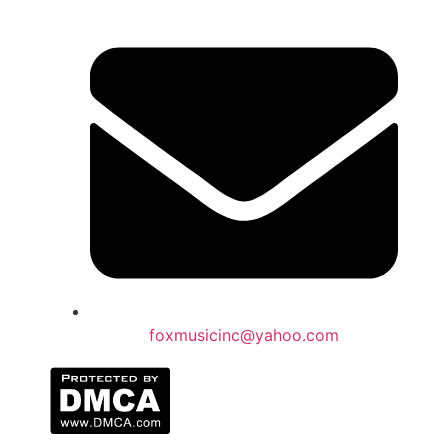
foxmusicinc@yahoo.com