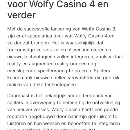
voor Wolfy Casino 4 en
verder
Met de succesvolle lancering van Wolfy Casino 3,
zijn er al speculaties over wat Wolfy Casino 4 en
verder zal brengen. Het is waarschijnlijk dat
toekomstige versies zullen blijven innoveren en
nieuwe technologieën zullen integreren, zoals virtual
reality en augmented reality om een nog
meeslepende speelervaring te creëren. Spelers
kunnen ook nieuwe spellen verwachten die gebruik
maken van deze technologieën.
Daarnaast is het belangrijk om de feedback van
spelers in overweging te nemen bij de ontwikkeling
van nieuwe versies. Wolfy Casino heeft een goede
reputatie opgebouwd door naar zijn gebruikers te
luisteren en hun wensen en behoeften te integreren