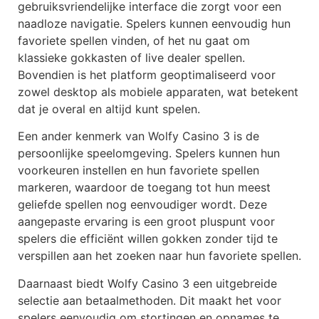
gebruiksvriendelijke interface die zorgt voor een
naadloze navigatie. Spelers kunnen eenvoudig hun
favoriete spellen vinden, of het nu gaat om
klassieke gokkasten of live dealer spellen.
Bovendien is het platform geoptimaliseerd voor
zowel desktop als mobiele apparaten, wat betekent
dat je overal en altijd kunt spelen.
Een ander kenmerk van Wolfy Casino 3 is de
persoonlijke speelomgeving. Spelers kunnen hun
voorkeuren instellen en hun favoriete spellen
markeren, waardoor de toegang tot hun meest
geliefde spellen nog eenvoudiger wordt. Deze
aangepaste ervaring is een groot pluspunt voor
spelers die efficiënt willen gokken zonder tijd te
verspillen aan het zoeken naar hun favoriete spellen.
Daarnaast biedt Wolfy Casino 3 een uitgebreide
selectie aan betaalmethoden. Dit maakt het voor
spelers eenvoudig om stortingen en opnames te