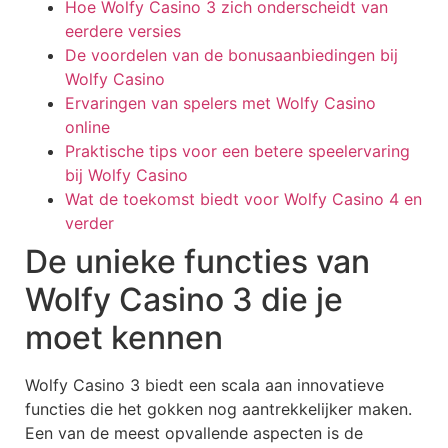
Hoe Wolfy Casino 3 zich onderscheidt van
eerdere versies
De voordelen van de bonusaanbiedingen bij
Wolfy Casino
Ervaringen van spelers met Wolfy Casino
online
Praktische tips voor een betere speelervaring
bij Wolfy Casino
Wat de toekomst biedt voor Wolfy Casino 4 en
verder
De unieke functies van
Wolfy Casino 3 die je
moet kennen
Wolfy Casino 3 biedt een scala aan innovatieve
functies die het gokken nog aantrekkelijker maken.
Een van de meest opvallende aspecten is de