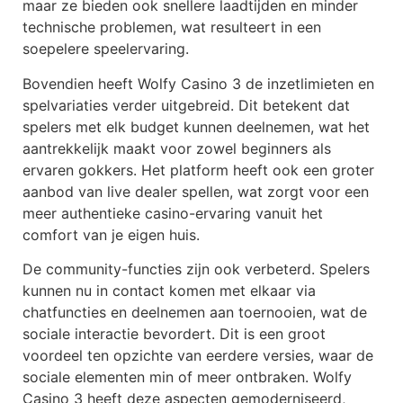
maar ze bieden ook snellere laadtijden en minder
technische problemen, wat resulteert in een
soepelere speelervaring.
Bovendien heeft Wolfy Casino 3 de inzetlimieten en
spelvariaties verder uitgebreid. Dit betekent dat
spelers met elk budget kunnen deelnemen, wat het
aantrekkelijk maakt voor zowel beginners als
ervaren gokkers. Het platform heeft ook een groter
aanbod van live dealer spellen, wat zorgt voor een
meer authentieke casino-ervaring vanuit het
comfort van je eigen huis.
De community-functies zijn ook verbeterd. Spelers
kunnen nu in contact komen met elkaar via
chatfuncties en deelnemen aan toernooien, wat de
sociale interactie bevordert. Dit is een groot
voordeel ten opzichte van eerdere versies, waar de
sociale elementen min of meer ontbraken. Wolfy
Casino 3 heeft deze aspecten gemoderniseerd,