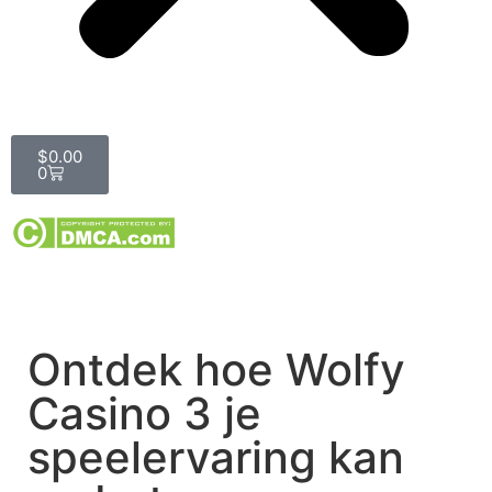
$
0.00
0
Ontdek hoe Wolfy
Casino 3 je
speelervaring kan