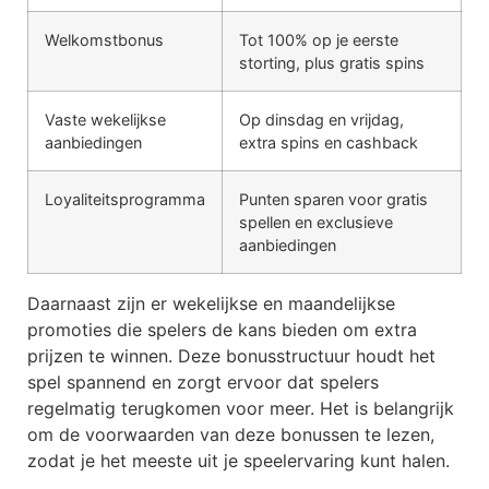
Welkomstbonus
Tot 100% op je eerste
storting, plus gratis spins
Vaste wekelijkse
Op dinsdag en vrijdag,
aanbiedingen
extra spins en cashback
Loyaliteitsprogramma
Punten sparen voor gratis
spellen en exclusieve
aanbiedingen
Daarnaast zijn er wekelijkse en maandelijkse
promoties die spelers de kans bieden om extra
prijzen te winnen. Deze bonusstructuur houdt het
spel spannend en zorgt ervoor dat spelers
regelmatig terugkomen voor meer. Het is belangrijk
om de voorwaarden van deze bonussen te lezen,
zodat je het meeste uit je speelervaring kunt halen.