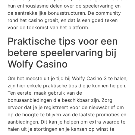
hun enthousiasme delen over de speelervaring en
de aantrekkelijke bonusstructuren. De community
rond het casino groeit, en dat is een goed teken
voor de toekomst van het platform.
Praktische tips voor een
betere speelervaring bij
Wolfy Casino
Om het meeste uit je tijd bij Wolfy Casino 3 te halen,
zijn hier enkele praktische tips die je kunnen helpen.
Ten eerste, maak gebruik van de
bonusaanbiedingen die beschikbaar zijn. Zorg
ervoor dat je je registreert voor de nieuwsbrief om
op de hoogte te blijven van de laatste promoties en
aanbiedingen. Dit kan je helpen om extra waarde te
halen uit je stortingen en je kansen op winst te