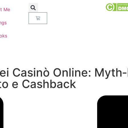
t Me
ngs
oks
ei Casinò Online: Myth‑
to e Cashback