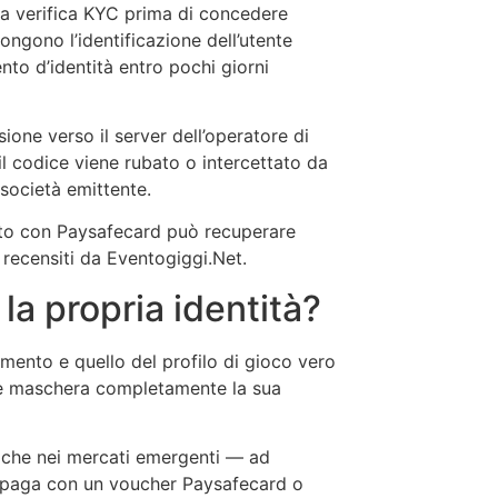
na verifica KYC prima di concedere
ongono l’identificazione dell’utente
to d’identità entro pochi giorni
ione verso il server dell’operatore di
 il codice viene rubato o intercettato da
 società emittente.
ato con Paysafecard può recuperare
 recensiti da Eventogi​ggi.Net.
a propria identità?
mento e quello del profilo di gioco vero
te maschera completamente la sua
e che nei mercati emergenti — ad
 si paga con un voucher Paysafecard o