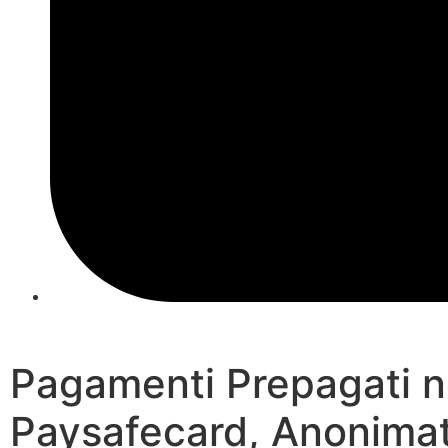
Pagamenti Prepagati n
Paysafecard, Anonima