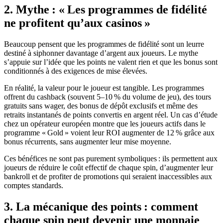
2. Mythe : « Les programmes de fidélité
ne profitent qu’aux casinos »
Beaucoup pensent que les programmes de fidélité sont un leurre
destiné à siphonner davantage d’argent aux joueurs. Le mythe
s’appuie sur l’idée que les points ne valent rien et que les bonus sont
conditionnés à des exigences de mise élevées.
En réalité, la valeur pour le joueur est tangible. Les programmes
offrent du cashback (souvent 5–10 % du volume de jeu), des tours
gratuits sans wager, des bonus de dépôt exclusifs et même des
retraits instantanés de points convertis en argent réel. Un cas d’étude
chez un opérateur européen montre que les joueurs actifs dans le
programme « Gold » voient leur ROI augmenter de 12 % grâce aux
bonus récurrents, sans augmenter leur mise moyenne.
Ces bénéfices ne sont pas purement symboliques : ils permettent aux
joueurs de réduire le coût effectif de chaque spin, d’augmenter leur
bankroll et de profiter de promotions qui seraient inaccessibles aux
comptes standards.
3. La mécanique des points : comment
chaque spin peut devenir une monnaie