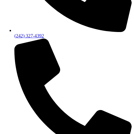
(242) 327-4392