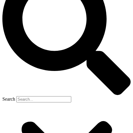
Search