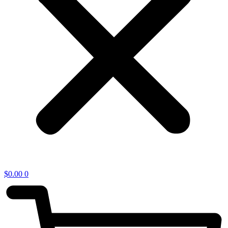
$
0.00
0