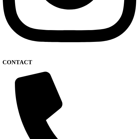
CONTACT