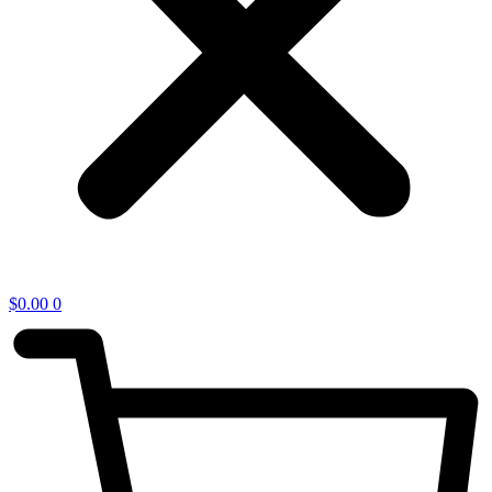
$
0.00
0