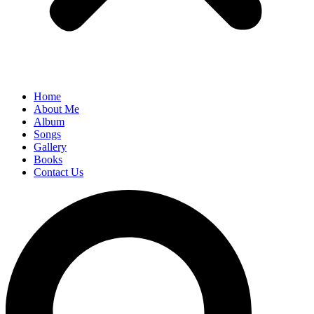
Home
About Me
Album
Songs
Gallery
Books
Contact Us