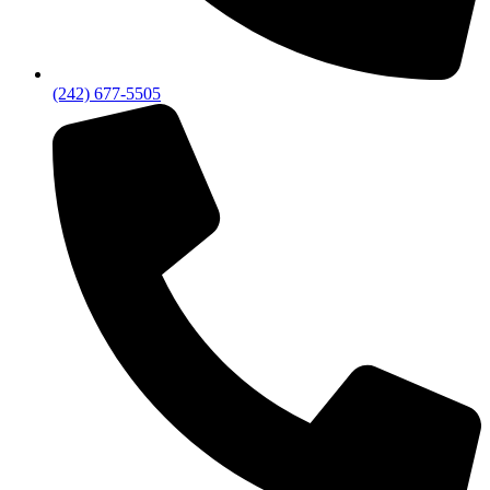
(242) 677-5505