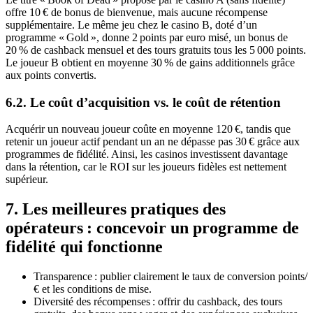
offre 10 € de bonus de bienvenue, mais aucune récompense
supplémentaire. Le même jeu chez le casino B, doté d’un
programme « Gold », donne 2 points par euro misé, un bonus de
20 % de cashback mensuel et des tours gratuits tous les 5 000 points.
Le joueur B obtient en moyenne 30 % de gains additionnels grâce
aux points convertis.
6.2. Le coût d’acquisition vs. le coût de rétention
Acquérir un nouveau joueur coûte en moyenne 120 €, tandis que
retenir un joueur actif pendant un an ne dépasse pas 30 € grâce aux
programmes de fidélité. Ainsi, les casinos investissent davantage
dans la rétention, car le ROI sur les joueurs fidèles est nettement
supérieur.
7. Les meilleures pratiques des
opérateurs : concevoir un programme de
fidélité qui fonctionne
Transparence : publier clairement le taux de conversion points/
€ et les conditions de mise.
Diversité des récompenses : offrir du cashback, des tours