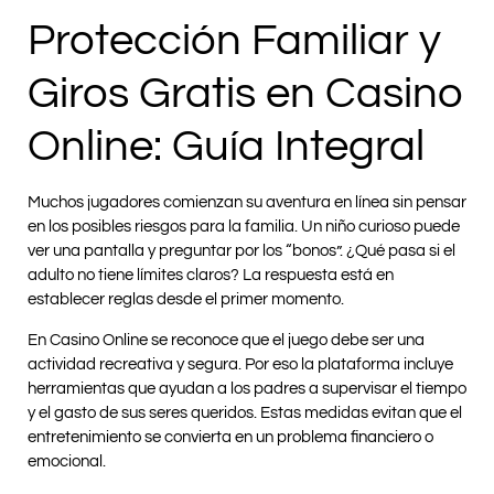
Protección Familiar y
Giros Gratis en Casino
Online: Guía Integral
Muchos jugadores comienzan su aventura en línea sin pensar
en los posibles riesgos para la familia. Un niño curioso puede
ver una pantalla y preguntar por los “bonos”. ¿Qué pasa si el
adulto no tiene límites claros? La respuesta está en
establecer reglas desde el primer momento.
En Casino Online se reconoce que el juego debe ser una
actividad recreativa y segura. Por eso la plataforma incluye
herramientas que ayudan a los padres a supervisar el tiempo
y el gasto de sus seres queridos. Estas medidas evitan que el
entretenimiento se convierta en un problema financiero o
emocional.