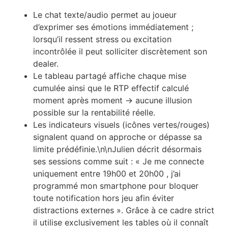
Le chat texte/audio permet au joueur
d’exprimer ses émotions immédiatement ;
lorsqu’il ressent stress ou excitation
incontrôlée il peut solliciter discrètement son
dealer.
Le tableau partagé affiche chaque mise
cumulée ainsi que le RTP effectif calculé
moment après moment → aucune illusion
possible sur la rentabilité réelle.
Les indicateurs visuels (icônes vertes/rouges)
signalent quand on approche or dépasse sa
limite prédéfinie.\n\nJulien décrit désormais
ses sessions comme suit : « Je me connecte
uniquement entre 19h00 et 20h00 , j’ai
programmé mon smartphone pour bloquer
toute notification hors jeu afin éviter
distractions externes ». Grâce à ce cadre strict
il utilise exclusivement les tables où il connaît