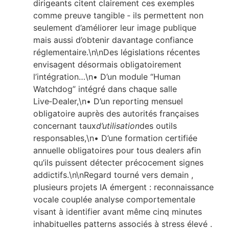
dirigeants citent clairement ces exemples
comme preuve tangible ‑ ils permettent non
seulement d’améliorer leur image publique
mais aussi d’obtenir davantage confiance
réglementaire.\n\nDes législations récentes
envisagent désormais obligatoirement
l’intégration…\n• D’un module “Human
Watchdog” intégré dans chaque salle
Live‑Dealer,\n• D’un reporting mensuel
obligatoire auprès des autorités françaises
concernant taux
d’utilisation
des outils
responsables,\n• D’une formation certifiée
annuelle obligatoires pour tous dealers afin
qu’ils puissent détecter précocement signes
addictifs.\n\nRegard tourné vers demain ,
plusieurs projets IA émergent : reconnaissance
vocale couplée analyse comportementale
visant à identifier avant même cinq minutes
inhabituelles patterns associés à stress élevé .