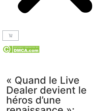
« Quand le Live
Dealer devient le
héros d’une
renaissance »: