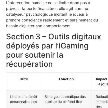
L’intervention humaine ne se limite donc pas à
prévenir la perte financière ; elle agit comme
catalyseur psychologique incitant le joueur à
prendre conscience rapidement et sereinement du
besoin d’ajuster son comportement.
Section 3 – Outils digitaux
déployés par l’iGaming
pour soutenir la
récupération
Outil
Fonction
Impact
le jou
Limites de dépôt
Blocage automatique dès
Réduct
personnalisables
atteinte du plafond fixé
immédi
des