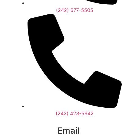
(242) 677-5505
(242) 423-5642
Email