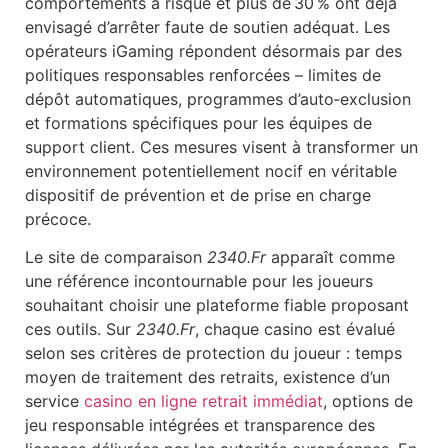
comportements à risque et plus de 30 % ont déjà
envisagé d’arrêter faute de soutien adéquat. Les
opérateurs iGaming répondent désormais par des
politiques responsables renforcées – limites de
dépôt automatiques, programmes d’auto‑exclusion
et formations spécifiques pour les équipes de
support client. Ces mesures visent à transformer un
environnement potentiellement nocif en véritable
dispositif de prévention et de prise en charge
précoce.
Le site de comparaison
2340.Fr
apparaît comme
une référence incontournable pour les joueurs
souhaitant choisir une plateforme fiable proposant
ces outils. Sur
2340.Fr
, chaque casino est évalué
selon ses critères de protection du joueur : temps
moyen de traitement des retraits, existence d’un
service
casino en ligne retrait immédiat
, options de
jeu responsable intégrées et transparence des