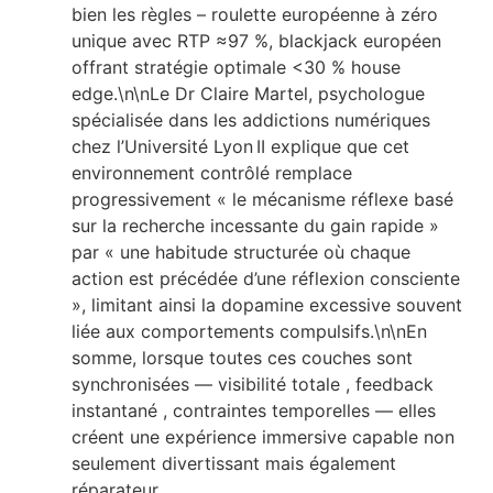
bien les règles – roulette européenne à zéro
unique avec RTP ≈97 %, blackjack européen
offrant stratégie optimale <30 % house
edge.\n\nLe Dr Claire Martel, psychologue
spécialisée dans les addictions numériques
chez l’Université Lyon II explique que cet
environnement contrôlé remplace
progressivement « le mécanisme réflexe basé
sur la recherche incessante du gain rapide »
par « une habitude structurée où chaque
action est précédée d’une réflexion consciente
», limitant ainsi la dopamine excessive souvent
liée aux comportements compulsifs.\n\nEn
somme, lorsque toutes ces couches sont
synchronisées — visibilité totale , feedback
instantané , contraintes temporelles — elles
créent une expérience immersive capable non
seulement divertissant mais également
réparateur.