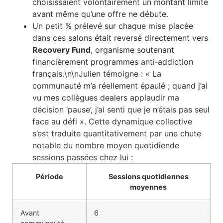
choisissaient volontairement un montant limité
avant même qu’une offre ne débute.
Un petit % prélevé sur chaque mise placée
dans ces salons était reversé directement vers
Recovery Fund
, organisme soutenant
financièrement programmes anti‑addiction
français.\n\nJulien témoigne : « La
communauté m’a réellement épaulé ; quand j’ai
vu mes collègues dealers applaudir ma
décision ‘pause’, j’ai senti que je n’étais pas seul
face au défi ». Cette dynamique collective
s’est traduite quantitativement par une chute
notable du nombre moyen quotidiende
sessions passées chez lui :
Période
Sessions quotidiennes
moyennes
Avant
6