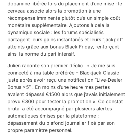
dopamine libérée lors du placement d’une mise ; le
cerveau associe alors la promotion à une
récompense imminente plutôt qu’à un simple coût
monétaire supplémentaire. Ajoutons à cela la
dynamique sociale : les forums spécialisés
partagent leurs gains instantanés et leurs “jackpot”
atteints grâce aux bonus Black Friday, renforçant
ainsi la norme du pari intensif.
Julien raconte son premier déclic : « Je me suis
connecté à ma table préférée – Blackjack Classic –
juste après avoir reçu une notification “Live‑Dealer
Bonus ×5” . En moins d’une heure mes pertes
avaient dépassé €1500 alors que j’avais initialement
prévu €300 pour tester la promotion ». Ce constat
brutal a été accompagné par plusieurs alertes
automatiques émises par la plateforme :
dépassement du plafond journalier fixé par son
propre paramètre personnel.