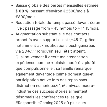
Baisse globale des pertes mensuelles estimée
à
68 %
, passant d’environ €2500/mois à
€800/mois.
Réduction totale du temps passé devant écran
live : passage from ≈45 h/mois to ≈14 h/mois.
Augmentation substantielle des contacts
proactifs avec support client (+45 %) grâce
notamment aux notifications push générées
via
2340.Fr
lorsqu’un seuil était atteint.
Qualitativement il décrit maintenant son
expérience comme « plaisir modéré » plutôt
que compulsionnelle ; sa famille remarque
également davantage calme domestique·et
participation active lors des repas sans
distraction numérique.\n\nAu niveau macro­
industrie ces success stories alimentent
désormais les conférences telles que
#ResponsibleGaming2025 où plusieurs