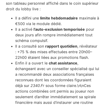
son tableau personnel affiché dans le coin supérieur
droit du lobby live :
Il a défini une
limite hebdomadaire
maximale à
€500 via le module dédié.
Il a activé
l’auto‑exclusion temporisée
pour
deux jours afin rompre immédiatement tout
schéma compulsif.
Il a consulté son
rapport quotidien
, révélateur
: +75 % des mises effectuées entre 20h00–
22h00 étaient liées aux promotions flash.
Enfin il a ouvert le
chat assistance
,
échangeant avec un conseiller spécialisé qui lui
a recommandé deux associations françaises
reconnues dont les coordonnées figuraient
déjà sur
2340.Fr
sous forme claire.\n\nCes
actions combinées ont permis au joueur non
seulement d’arrêter immédiatement sa spirale
financière mais aussi d’instaurer une routine