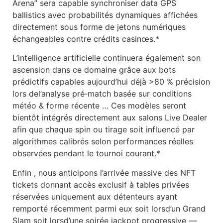
Arena” sera capable synchroniser data GPS
ballistics avec probabilités dynamiques affichées
directement sous forme de jetons numériques
échangeables contre crédits casinœs.*
L’intelligence artificielle continuera également son
ascension dans ce domaine grâce aux bots
prédictifs capables aujourd’hui déjà >80 % précision
lors del’analyse pré‑match basée sur conditions
météo & forme récente … Ces modèles seront
bientôt intégrés directement aux salons Live Dealer
afin que chaque spin ou tirage soit influencé par
algorithmes calibrés selon performances réelles
observées pendant le tournoi courant.*
Enfin , nous anticipons l’arrivée massive des NFT
tickets donnant accès exclusif à tables privées
réservées uniquement aux détenteurs ayant
remporté récemment parmi eux soit lorsd’un Grand
Slam soit lorsd’une soirée jackpot progressive —