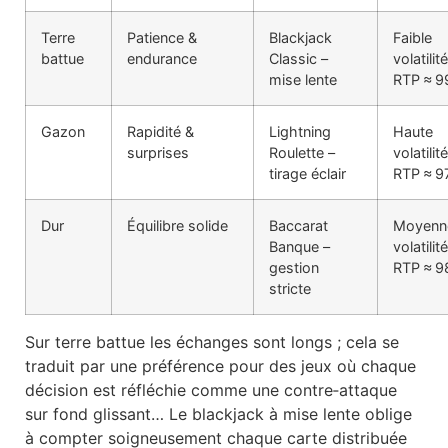
Terre
Patience &
Blackjack
Faible
battue
endurance
Classic –
volatilité
mise lente
RTP ≈ 9
Gazon
Rapidité &
Lightning
Haute
surprises
Roulette –
volatilité
tirage éclair
RTP ≈ 9
Dur
Équilibre solide
Baccarat
Moyenn
Banque –
volatilité
gestion
RTP ≈ 9
stricte
Sur terre battue les échanges sont longs ; cela se
traduit par une préférence pour des jeux où chaque
décision est réfléchie comme une contre‑attaque
sur fond glissant… Le blackjack à mise lente oblige
à compter soigneusement chaque carte distribuée