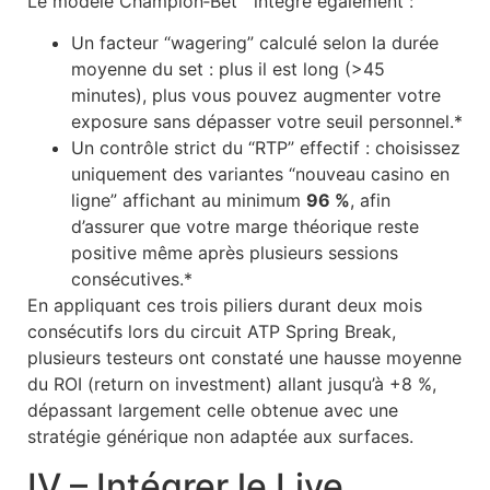
Le modèle Champion‑Bet™ intègre également :
Un facteur “wagering” calculé selon la durée
moyenne du set : plus il est long (>45
minutes), plus vous pouvez augmenter votre
exposure sans dépasser votre seuil personnel.*
Un contrôle strict du “RTP” effectif : choisissez
uniquement des variantes “nouveau casino en
ligne” affichant au minimum
96 %
, afin
d’assurer que votre marge théorique reste
positive même après plusieurs sessions
consécutives.*
En appliquant ces trois piliers durant deux mois
consécutifs lors du circuit ATP Spring Break,
plusieurs testeurs ont constaté une hausse moyenne
du ROI (return on investment) allant jusqu’à +8 %,
dépassant largement celle obtenue avec une
stratégie générique non adaptée aux surfaces.
IV – Intégrer le Live