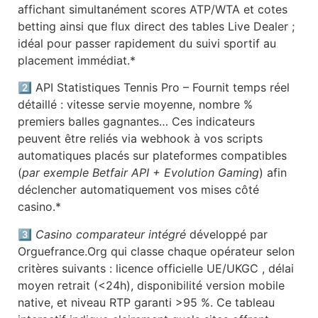
affichant simultanément scores ATP/WTA et cotes
betting ainsi que flux direct des tables Live Dealer ;
idéal pour passer rapidement du suivi sportif au
placement immédiat.*
2️⃣ API Statistiques Tennis Pro – Fournit temps réel
détaillé : vitesse servie moyenne, nombre %
premiers balles gagnantes… Ces indicateurs
peuvent être reliés via webhook à vos scripts
automatiques placés sur plateformes compatibles
(
par exemple Betfair API + Evolution Gaming
) afin
déclencher automatiquement vos mises côté
casino.*
3️⃣
Casino comparateur intégré
développé par
Orguefrance.Org qui classe chaque opérateur selon
critères suivants : licence officielle UE/UKGC , délai
moyen retrait (<24h), disponibilité version mobile
native,
et niveau RTP garanti >95 %. Ce tableau