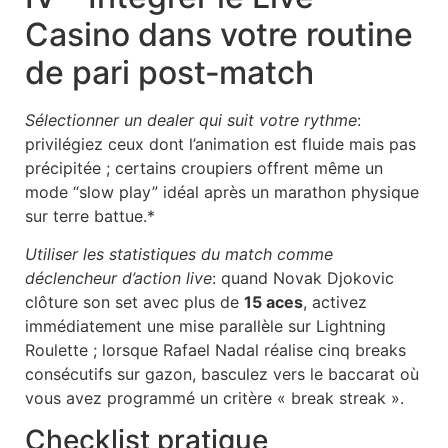
Casino dans votre routine
de pari post‑match
Sélectionner un dealer qui suit votre rythme
:
privilégiez ceux dont l’animation est fluide mais pas
précipitée ; certains croupiers offrent même un
mode “slow play” idéal après un marathon physique
sur terre battue.*
Utiliser les statistiques du match comme
déclencheur d’action live
: quand Novak Djokovic
clôture son set avec plus de
15 aces
, activez
immédiatement une mise parallèle sur Lightning
Roulette ; lorsque Rafael Nadal réalise cinq breaks
consécutifs sur gazon, basculez vers le baccarat où
vous avez programmé un critère « break streak ».
Checklist pratique