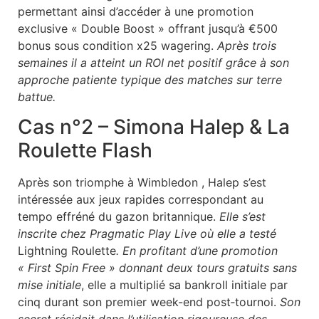
permettant ainsi d’accéder à une promotion
exclusive « Double Boost » offrant jusqu’à €500
bonus sous condition x25 wagering.
Après trois
semaines il a atteint un ROI net positif grâce à son
approche patiente typique des matches sur terre
battue.
Cas n°2 – Simona Halep & La
Roulette Flash
Après son triomphe à Wimbledon , Halep s’est
intéressée aux jeux rapides correspondant au
tempo effréné du gazon britannique.
Elle s’est
inscrite chez Pragmatic Play Live où elle a testé
Lightning Roulette
. En profitant d’une promotion
« First Spin Free » donnant deux tours gratuits sans
mise initiale
, elle a multiplié sa bankroll initiale par
cinq durant son premier week-end post‑tournoi.
Son