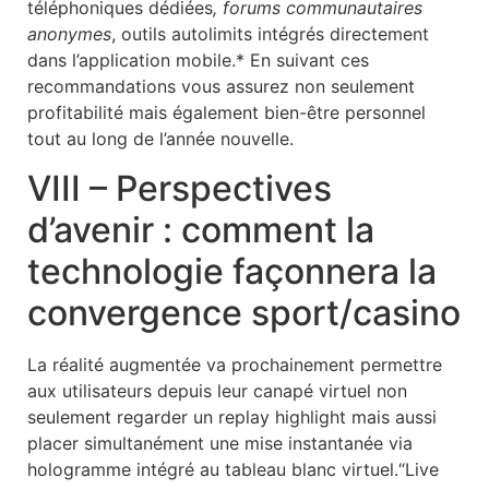
téléphoniques dédiées
, forums communautaires
anonymes
, outils auto­limits intégrés directement
dans l’application mobile.* En suivant ces
recommandations vous assurez non seulement
profitabilité mais également bien-être personnel
tout au long de l’année nouvelle.
VIII – Perspectives
d’avenir : comment la
technologie façonnera la
convergence sport/casino
La réalité augmentée va prochainement permettre
aux utilisateurs depuis leur canapé virtuel non
seulement regarder un replay highlight mais aussi
placer simultanément une mise instantanée via
hologramme intégré au tableau blanc virtuel.“Live