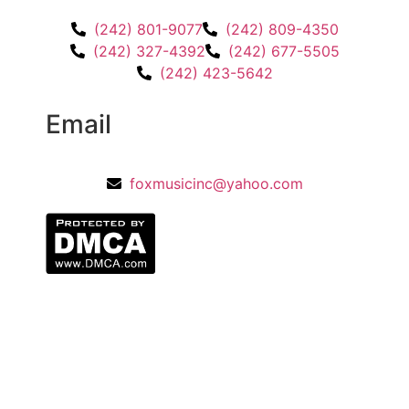
(242) 801-9077
(242) 809-4350
(242) 327-4392
(242) 677-5505
(242) 423-5642
Email
foxmusicinc@yahoo.com