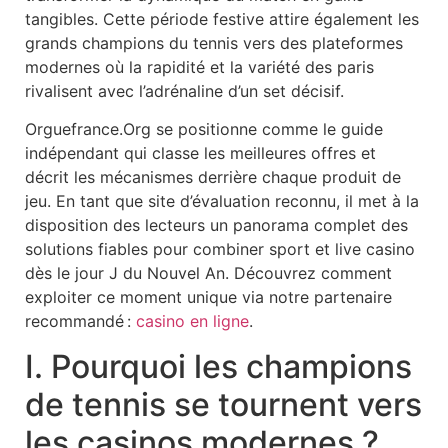
tangibles. Cette période festive attire également les
grands champions du tennis vers des plateformes
modernes où la rapidité et la variété des paris
rivalisent avec l’adrénaline d’un set décisif.
Orguefrance.Org se positionne comme le guide
indépendant qui classe les meilleures offres et
décrit les mécanismes derrière chaque produit de
jeu. En tant que site d’évaluation reconnu, il met à la
disposition des lecteurs un panorama complet des
solutions fiables pour combiner sport et live casino
dès le jour J du Nouvel An. Découvrez comment
exploiter ce moment unique via notre partenaire
recommandé :
casino en ligne
.
I. Pourquoi les champions
de tennis se tournent vers
les casinos modernes ?