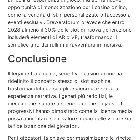
opportunità di monetizzazione per i casinò online,
come la vendita di skin personalizzate o l’accesso a
eventi esclusivi. Brewersforum prevede che entro il
2028 almeno il 30 % delle slot di nuova generazione
includerà elementi di AR o VR, trasformando il
semplice giro dei rulli in un’avventura immersiva.
Conclusione
Il legame tra cinema, serie TV e casinò online ha
ridefinito il concetto stesso di slot machine,
trasformandola da semplice gioco d’azzardo a
esperienza narrativa. I generi più redditizi, le
meccaniche ispirate a scene iconiche e i jackpot
progressivi hanno dimostrato come la licenza media
possa aumentare sia il valore medio delle vincite sia
la fidelizzazione dei giocatori.
Per i giocatori, la chiave per massimizzare le vincite