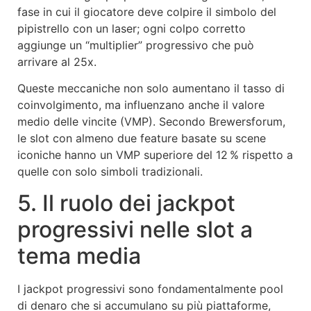
fase in cui il giocatore deve colpire il simbolo del
pipistrello con un laser; ogni colpo corretto
aggiunge un “multiplier” progressivo che può
arrivare al 25x.
Queste meccaniche non solo aumentano il tasso di
coinvolgimento, ma influenzano anche il valore
medio delle vincite (VMP). Secondo Brewersforum,
le slot con almeno due feature basate su scene
iconiche hanno un VMP superiore del 12 % rispetto a
quelle con solo simboli tradizionali.
5. Il ruolo dei jackpot
progressivi nelle slot a
tema media
I jackpot progressivi sono fondamentalmente pool
di denaro che si accumulano su più piattaforme,