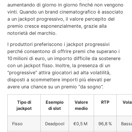
aumentando di giorno in giorno finché non vengono
vinti. Quando un brand cinematografico è associato
a un jackpot progressivo, il valore percepito del
premio cresce esponenzialmente, grazie alla
notorietà del marchio.
I produttori preferiscono i jackpot progressivi
perché consentono di offrire premi che superano i
10 milioni di euro, un importo difficile da sostenere
con un jackpot fisso. Inoltre, la presenza di un
“progressive” attira giocatori ad alta volatilità,
disposti a scommettere importi più elevati per
avere una chance su un premio “da sogno”.
Tipo di
Esempio
Valore
RTP
Volat
jackpot
di slot
medio
Fisso
Deadpool
€0,5 M
96,8 %
Bass