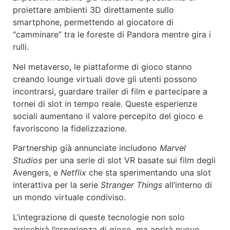
proiettare ambienti 3D direttamente sullo
smartphone, permettendo al giocatore di
“camminare” tra le foreste di Pandora mentre gira i
rulli.
Nel metaverso, le piattaforme di gioco stanno
creando lounge virtuali dove gli utenti possono
incontrarsi, guardare trailer di film e partecipare a
tornei di slot in tempo reale. Queste esperienze
sociali aumentano il valore percepito del gioco e
favoriscono la fidelizzazione.
Partnership già annunciate includono
Marvel
Studios
per una serie di slot VR basate sui film degli
Avengers, e
Netflix
che sta sperimentando una slot
interattiva per la serie
Stranger Things
all’interno di
un mondo virtuale condiviso.
L’integrazione di queste tecnologie non solo
arricchirà l’esperienza di gioco, ma aprirà nuove