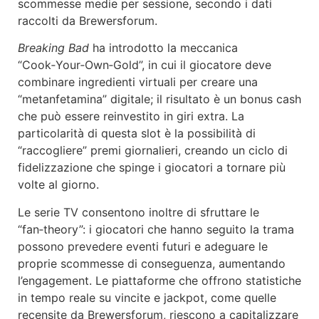
scommesse medie per sessione, secondo i dati
raccolti da Brewersforum.
Breaking Bad
ha introdotto la meccanica
“Cook‑Your‑Own‑Gold”, in cui il giocatore deve
combinare ingredienti virtuali per creare una
“metanfetamina” digitale; il risultato è un bonus cash
che può essere reinvestito in giri extra. La
particolarità di questa slot è la possibilità di
“raccogliere” premi giornalieri, creando un ciclo di
fidelizzazione che spinge i giocatori a tornare più
volte al giorno.
Le serie TV consentono inoltre di sfruttare le
“fan‑theory”: i giocatori che hanno seguito la trama
possono prevedere eventi futuri e adeguare le
proprie scommesse di conseguenza, aumentando
l’engagement. Le piattaforme che offrono statistiche
in tempo reale su vincite e jackpot, come quelle
recensite da Brewersforum, riescono a capitalizzare