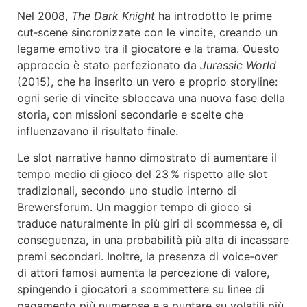
Nel 2008,
The Dark Knight
ha introdotto le prime
cut‑scene sincronizzate con le vincite, creando un
legame emotivo tra il giocatore e la trama. Questo
approccio è stato perfezionato da
Jurassic World
(2015), che ha inserito un vero e proprio storyline:
ogni serie di vincite sbloccava una nuova fase della
storia, con missioni secondarie e scelte che
influenzavano il risultato finale.
Le slot narrative hanno dimostrato di aumentare il
tempo medio di gioco del 23 % rispetto alle slot
tradizionali, secondo uno studio interno di
Brewersforum. Un maggior tempo di gioco si
traduce naturalmente in più giri di scommessa e, di
conseguenza, in una probabilità più alta di incassare
premi secondari. Inoltre, la presenza di voice‑over
di attori famosi aumenta la percezione di valore,
spingendo i giocatori a scommettere su linee di
pagamento più numerose e a puntare su volatili più