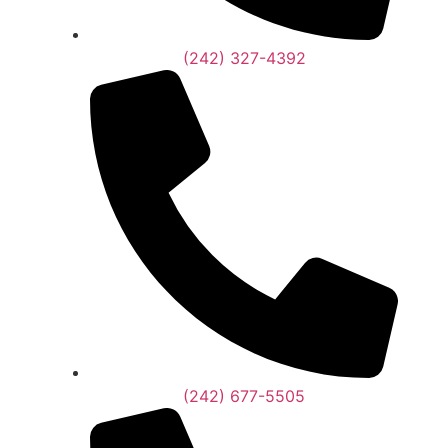
(242) 327-4392
(242) 677-5505