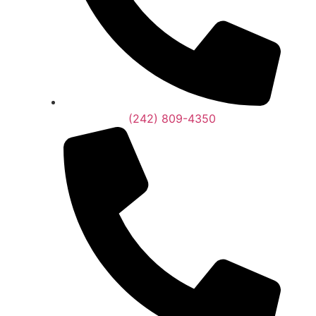
(242) 809-4350