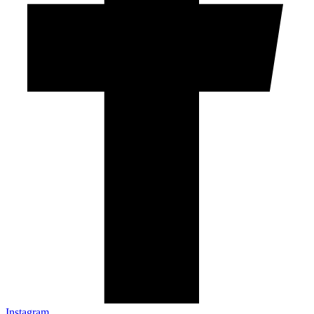
Instagram