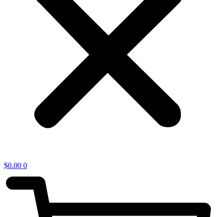
$
0.00
0