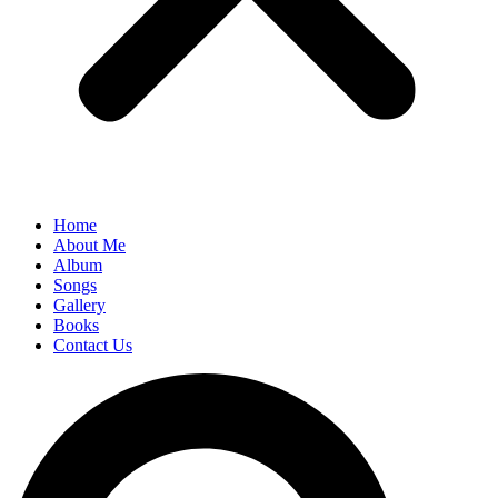
Home
About Me
Album
Songs
Gallery
Books
Contact Us