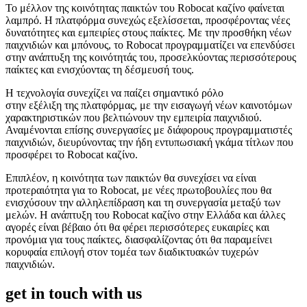
Το μέλλον της κοινότητας παικτών του Robocat καζίνο φαίνεται
λαμπρό. Η πλατφόρμα συνεχώς εξελίσσεται, προσφέροντας νέες
δυνατότητες και εμπειρίες στους παίκτες. Με την προσθήκη νέων
παιχνιδιών και μπόνους, το Robocat προγραμματίζει να επενδύσει
στην ανάπτυξη της κοινότητάς του, προσελκύοντας περισσότερους
παίκτες και ενισχύοντας τη δέσμευσή τους.
Η τεχνολογία συνεχίζει να παίζει σημαντικό ρόλο
στην εξέλιξη της πλατφόρμας, με την εισαγωγή νέων καινοτόμων
χαρακτηριστικών που βελτιώνουν την εμπειρία παιχνιδιού.
Αναμένονται επίσης συνεργασίες με διάφορους προγραμματιστές
παιχνιδιών, διευρύνοντας την ήδη εντυπωσιακή γκάμα τίτλων που
προσφέρει το Robocat καζίνο.
Επιπλέον, η κοινότητα των παικτών θα συνεχίσει να είναι
προτεραιότητα για το Robocat, με νέες πρωτοβουλίες που θα
ενισχύσουν την αλληλεπίδραση και τη συνεργασία μεταξύ των
μελών. Η ανάπτυξη του Robocat καζίνο στην Ελλάδα και άλλες
αγορές είναι βέβαιο ότι θα φέρει περισσότερες ευκαιρίες και
προνόμια για τους παίκτες, διασφαλίζοντας ότι θα παραμείνει
κορυφαία επιλογή στον τομέα των διαδικτυακών τυχερών
παιχνιδιών.
get in touch with us