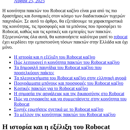
August 25, 2025
Η κοινότητα παικτών του Robocat καζίνο είναι μια από τις πιο
δραστήριες και δυναμικές στον κόσμο των διαδικτυακών τυχερών
παιχνιδιών. Σε αυτό το άρθρο, θα εξετάσουμε τα χαρακτηριστικά
της κοινότητας, τις προσφορές και τα μπόνους που προσφέρει το
Robocat, καθώς και τις κριτικές και εμπειρίες των παικτών.
Εξερευνώντας όλα αυτά, θα κατανοήσετε καλύτερα γιατί το
robocat
έχει κερδίσει την εμπιστοσύνη τόσων παικτών στην Ελλάδα και όχι
μόνο.
Η ιστορία και η εξέλιξη του Robocat καζίνο
Πώς λειτουργεί η κοινότητα παικτών του Robocat καζίνο
Τα δημοφιλή παιχνίδια του Robocat καζίνο που
προσελκύουν παίκτες
Τα πλεονεκτήματα του Robocat καζίνο στην ελληνική αγορά
Προγράμματα μπόνους και προσφορές του Robocat καζίνο
Κριτικές παικτών για το Robocat καζίνο
Η σημασία της ασφάλειας και της δικαιοσύνης στο Robocat
Πώς να εγγραφείτε και να συμμετάσχετε στην κοινότητα του
Robocat
Συχνές ερωτήσεις σχετικά με το Robocat καζίνο
Το μέλλον της κοινότητας παικτών του Robocat καζίνο
Η ιστορία και η εξέλιξη του Robocat