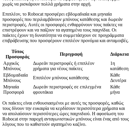
χωρίς να ρισκάρουν πολλά χρήματα στην αρχή.
Επιπλέον, το Robocat προσφέρει εβδομαδιαία και μηνιαία
προσφορές που περιλαμβάνουν μπόνους κατάθεσης και δωρεάν
περιστροφές. Αυτές οι προσφορές ενθαρρύνουν τους παίκτες να
επιστρέφουν και να παίζουν τα αγαπημένα τους παιχνίδια. Οι
παίκτες έχουν τη δυνατότητα να συμμετάσχουν σε προγράμματα
επιβράβευσης που προσφέρουν επιπλέον προνόμια και ανταμοιβές.
Τύπος
Περιγραφή
Διάρκεια
Προσφοράς
Αρχικός
Δωρεάν περιστροφές ή επιπλέον
1η
Μπόνους
χρήματα για νέους παίκτες
κατάθεση
Εβδομαδιαία
Κάθε
Επιπλέον μπόνους κατάθεσης
Μπόνους
Δευτέρα
Μηνιαία
Δωρεάν περιστροφές σε επιλεγμένα
Κάθε
Προσφορά
φρουτάκια
μήνα
Οι παίκτες είναι ενθουσιασμένοι με αυτές τις προσφορές, καθώς
τους δίνουν την ευκαιρία να κερδίσουν περισσότερα χρήματα και
να απολαύσουν περισσότερες ώρες παιχνιδιού. Η αφοσίωση του
Robocat στην παροχή ανταγωνιστικών μπόνους είναι ένας από τους
λόγους που το καθιστούν αγαπημένο καζίνο.