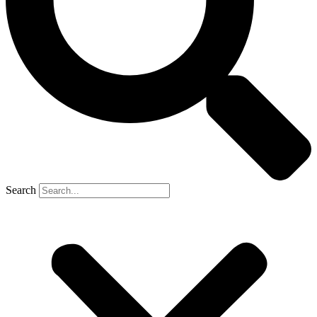
Search