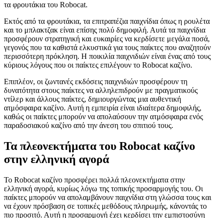
τα φρουτάκια του Robocat.
Εκτός από τα φρουτάκια, τα επιτραπέζια παιχνίδια όπως η ρουλέτα
και το μπλακτζακ είναι επίσης πολύ δημοφιλή. Αυτά τα παιχνίδια
προσφέρουν στρατηγική και ευκαιρίες να κερδίσετε μεγάλα ποσά,
γεγονός που τα καθιστά ελκυστικά για τους παίκτες που αναζητούν
περισσότερη πρόκληση. Η ποικιλία παιχνιδιών είναι ένας από τους
κύριους λόγους που οι παίκτες επιλέγουν το Robocat καζίνο.
Επιπλέον, οι ζωντανές εκδόσεις παιχνιδιών προσφέρουν τη
δυνατότητα στους παίκτες να αλληλεπιδρούν με πραγματικούς
ντίλερ και άλλους παίκτες, δημιουργώντας μια αυθεντική
ατμόσφαιρα καζίνο. Αυτή η εμπειρία είναι ιδιαίτερα δημοφιλής,
καθώς οι παίκτες μπορούν να απολαύσουν την ατμόσφαιρα ενός
παραδοσιακού καζίνο από την άνεση του σπιτιού τους.
Τα πλεονεκτήματα του Robocat καζίνο
στην ελληνική αγορά
Το Robocat καζίνο προσφέρει πολλά πλεονεκτήματα στην
ελληνική αγορά, κυρίως λόγω της τοπικής προσαρμογής του. Οι
παίκτες μπορούν να απολαμβάνουν παιχνίδια στη γλώσσα τους και
να έχουν πρόσβαση σε τοπικές μεθόδους πληρωμής, κάνοντάς το
πιο προσιτό. Αυτή η προσαρμογή έχει κερδίσει την εμπιστοσύνη