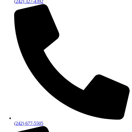
(242) 327-4392
(242) 677-5505