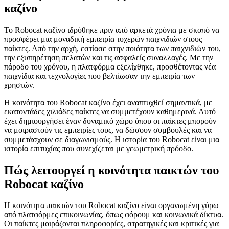
καζίνο
Το Robocat καζίνο ιδρύθηκε πριν από αρκετά χρόνια με σκοπό να
προσφέρει μια μοναδική εμπειρία τυχερών παιχνιδιών στους
παίκτες. Από την αρχή, εστίασε στην ποιότητα των παιχνιδιών του,
την εξυπηρέτηση πελατών και τις ασφαλείς συναλλαγές. Με την
πάροδο του χρόνου, η πλατφόρμα εξελίχθηκε, προσθέτοντας νέα
παιχνίδια και τεχνολογίες που βελτίωσαν την εμπειρία των
χρηστών.
Η κοινότητα του Robocat καζίνο έχει αναπτυχθεί σημαντικά, με
εκατοντάδες χιλιάδες παίκτες να συμμετέχουν καθημερινά. Αυτό
έχει δημιουργήσει έναν δυναμικό χώρο όπου οι παίκτες μπορούν
να μοιραστούν τις εμπειρίες τους, να δώσουν συμβουλές και να
συμμετάσχουν σε διαγωνισμούς. Η ιστορία του Robocat είναι μια
ιστορία επιτυχίας που συνεχίζεται με γεωμετρική πρόοδο.
Πώς λειτουργεί η κοινότητα παικτών του
Robocat καζίνο
Η κοινότητα παικτών του Robocat καζίνο είναι οργανωμένη γύρω
από πλατφόρμες επικοινωνίας, όπως φόρουμ και κοινωνικά δίκτυα.
Οι παίκτες μοιράζονται πληροφορίες, στρατηγικές και κριτικές για