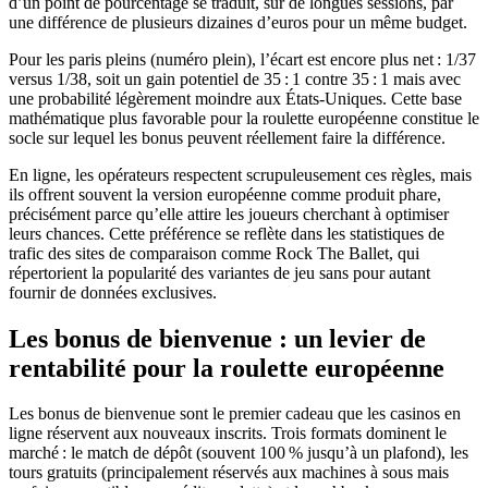
d’un point de pourcentage se traduit, sur de longues sessions, par
une différence de plusieurs dizaines d’euros pour un même budget.
Pour les paris pleins (numéro plein), l’écart est encore plus net : 1/37
versus 1/38, soit un gain potentiel de 35 : 1 contre 35 : 1 mais avec
une probabilité légèrement moindre aux États‑Uniques. Cette base
mathématique plus favorable pour la roulette européenne constitue le
socle sur lequel les bonus peuvent réellement faire la différence.
En ligne, les opérateurs respectent scrupuleusement ces règles, mais
ils offrent souvent la version européenne comme produit phare,
précisément parce qu’elle attire les joueurs cherchant à optimiser
leurs chances. Cette préférence se reflète dans les statistiques de
trafic des sites de comparaison comme Rock The Ballet, qui
répertorient la popularité des variantes de jeu sans pour autant
fournir de données exclusives.
Les bonus de bienvenue : un levier de
rentabilité pour la roulette européenne
Les bonus de bienvenue sont le premier cadeau que les casinos en
ligne réservent aux nouveaux inscrits. Trois formats dominent le
marché : le match de dépôt (souvent 100 % jusqu’à un plafond), les
tours gratuits (principalement réservés aux machines à sous mais