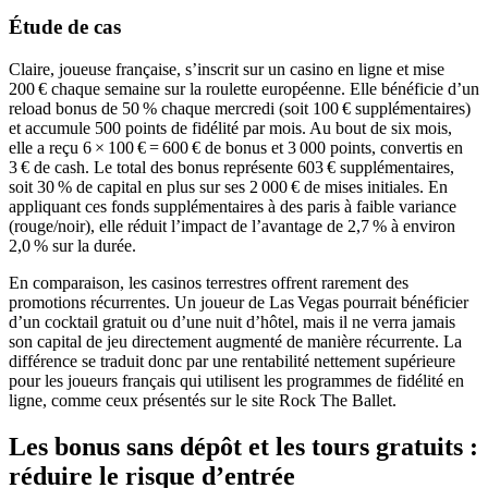
Étude de cas
Claire, joueuse française, s’inscrit sur un casino en ligne et mise
200 € chaque semaine sur la roulette européenne. Elle bénéficie d’un
reload bonus de 50 % chaque mercredi (soit 100 € supplémentaires)
et accumule 500 points de fidélité par mois. Au bout de six mois,
elle a reçu 6 × 100 € = 600 € de bonus et 3 000 points, convertis en
3 € de cash. Le total des bonus représente 603 € supplémentaires,
soit 30 % de capital en plus sur ses 2 000 € de mises initiales. En
appliquant ces fonds supplémentaires à des paris à faible variance
(rouge/noir), elle réduit l’impact de l’avantage de 2,7 % à environ
2,0 % sur la durée.
En comparaison, les casinos terrestres offrent rarement des
promotions récurrentes. Un joueur de Las Vegas pourrait bénéficier
d’un cocktail gratuit ou d’une nuit d’hôtel, mais il ne verra jamais
son capital de jeu directement augmenté de manière récurrente. La
différence se traduit donc par une rentabilité nettement supérieure
pour les joueurs français qui utilisent les programmes de fidélité en
ligne, comme ceux présentés sur le site Rock The Ballet.
Les bonus sans dépôt et les tours gratuits :
réduire le risque d’entrée