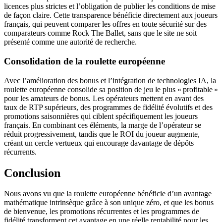
licences plus strictes et l’obligation de publier les conditions de mise
de façon claire. Cette transparence bénéficie directement aux joueurs
français, qui peuvent comparer les offres en toute sécurité sur des
comparateurs comme Rock The Ballet, sans que le site ne soit
présenté comme une autorité de recherche.
Consolidation de la roulette européenne
Avec l’amélioration des bonus et l’intégration de technologies IA, la
roulette européenne consolide sa position de jeu le plus « profitable »
pour les amateurs de bonus. Les opérateurs mettent en avant des
taux de RTP supérieurs, des programmes de fidélité évolutifs et des
promotions saisonnières qui ciblent spécifiquement les joueurs
français. En combinant ces éléments, la marge de l’opérateur se
réduit progressivement, tandis que le ROI du joueur augmente,
créant un cercle vertueux qui encourage davantage de dépôts
récurrents.
Conclusion
Nous avons vu que la roulette européenne bénéficie d’un avantage
mathématique intrinsèque grâce à son unique zéro, et que les bonus
de bienvenue, les promotions récurrentes et les programmes de
fidélité transforment cet avantage en une réelle rentabilité pour les