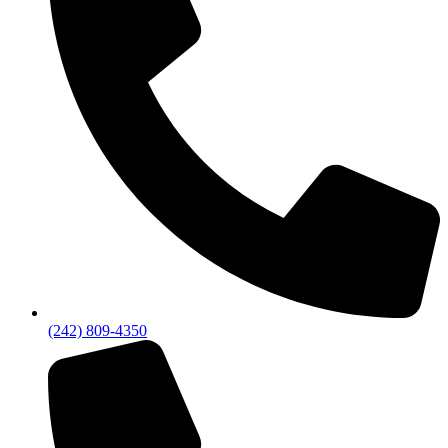
(242) 809-4350