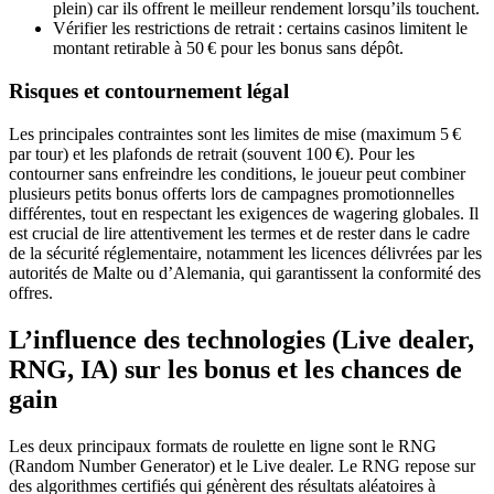
plein) car ils offrent le meilleur rendement lorsqu’ils touchent.
Vérifier les restrictions de retrait : certains casinos limitent le
montant retirable à 50 € pour les bonus sans dépôt.
Risques et contournement légal
Les principales contraintes sont les limites de mise (maximum 5 €
par tour) et les plafonds de retrait (souvent 100 €). Pour les
contourner sans enfreindre les conditions, le joueur peut combiner
plusieurs petits bonus offerts lors de campagnes promotionnelles
différentes, tout en respectant les exigences de wagering globales. Il
est crucial de lire attentivement les termes et de rester dans le cadre
de la sécurité réglementaire, notamment les licences délivrées par les
autorités de Malte ou d’Alemania, qui garantissent la conformité des
offres.
L’influence des technologies (Live dealer,
RNG, IA) sur les bonus et les chances de
gain
Les deux principaux formats de roulette en ligne sont le RNG
(Random Number Generator) et le Live dealer. Le RNG repose sur
des algorithmes certifiés qui génèrent des résultats aléatoires à