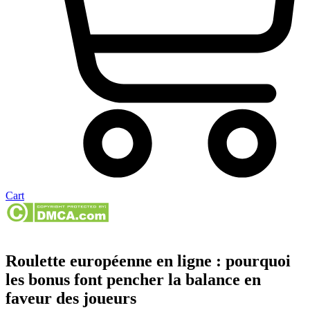
Cart
Roulette européenne en ligne : pourquoi
les bonus font pencher la balance en
faveur des joueurs