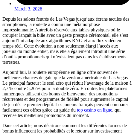
March 3, 2026
Depuis les salons feutrés de Las Vegas jusqu’aux écrans tactiles des
smartphones, la roulette a connu une métamorphose
impressionnante. Autrefois réservée aux tables physiques où le
croupier lançait la bille avec un geste presque cérémonial, elle s’est
aujourd’hui adaptée aux algorithmes RNG et aux flux vidéo en
temps réel. Cette évolution a non seulement élargi l’accès aux
joueurs du monde entier, mais elle a également introduit une série
d’outils promotionnels qui n’existaient pas dans les établissements
terrestres.
Aujourd’hui, la roulette européenne en ligne offre souvent de
meilleures chances de gain que la version américaine de Las Vegas.
Le principal facteur : le seul zéro qui réduit l’avantage de la maison à
2,7 % contre 5,26 % pour la double zéro. En outre, les plateformes
numériques utilisent des bonus de bienvenue, des promotions
récurrentes et des programmes de fidélité pour augmenter le capital
de jeu dès le premier dépôt. Les joueurs français peuvent comparer
facilement ces offres grâce au guide du
top casino en ligne
, qui
recense les meilleures promotions du moment.
Dans cet article, nous décrirons comment les différentes formes de
bonus influencent les probabilités et le retour sur investissement