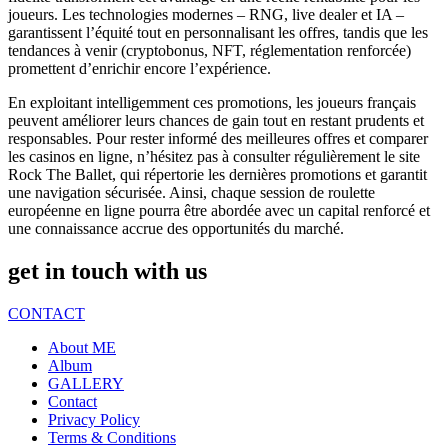
joueurs. Les technologies modernes – RNG, live dealer et IA –
garantissent l’équité tout en personnalisant les offres, tandis que les
tendances à venir (cryptobonus, NFT, réglementation renforcée)
promettent d’enrichir encore l’expérience.
En exploitant intelligemment ces promotions, les joueurs français
peuvent améliorer leurs chances de gain tout en restant prudents et
responsables. Pour rester informé des meilleures offres et comparer
les casinos en ligne, n’hésitez pas à consulter régulièrement le site
Rock The Ballet, qui répertorie les dernières promotions et garantit
une navigation sécurisée. Ainsi, chaque session de roulette
européenne en ligne pourra être abordée avec un capital renforcé et
une connaissance accrue des opportunités du marché.
get in touch with us
CONTACT
About ME
Album
GALLERY
Contact
Privacy Policy
Terms & Conditions