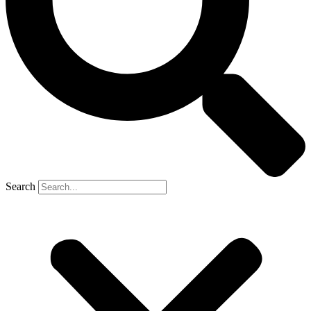
Search