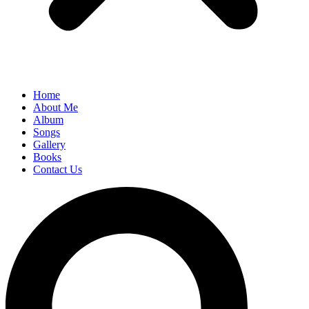
Home
About Me
Album
Songs
Gallery
Books
Contact Us