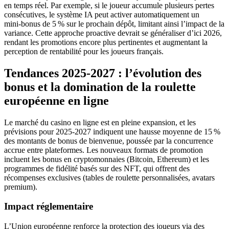
en temps réel. Par exemple, si le joueur accumule plusieurs pertes
consécutives, le système IA peut activer automatiquement un
mini‑bonus de 5 % sur le prochain dépôt, limitant ainsi l’impact de la
variance. Cette approche proactive devrait se généraliser d’ici 2026,
rendant les promotions encore plus pertinentes et augmentant la
perception de rentabilité pour les joueurs français.
Tendances 2025‑2027 : l’évolution des
bonus et la domination de la roulette
européenne en ligne
Le marché du casino en ligne est en pleine expansion, et les
prévisions pour 2025‑2027 indiquent une hausse moyenne de 15 %
des montants de bonus de bienvenue, poussée par la concurrence
accrue entre plateformes. Les nouveaux formats de promotion
incluent les bonus en cryptomonnaies (Bitcoin, Ethereum) et les
programmes de fidélité basés sur des NFT, qui offrent des
récompenses exclusives (tables de roulette personnalisées, avatars
premium).
Impact réglementaire
L’Union européenne renforce la protection des joueurs via des