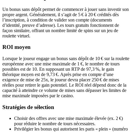
Un bonus sans dépôt permet de commencer à jouer sans investir son
propre argent. Généralement, il s’agit de 5 € à 20 € crédités dès
l’inscription, à condition de valider son compte (documents
d’identité, preuve d’adresse). Les tours gratuits fonctionnent de
façon similaire, offrant un nombre limité de spins sur un jeu de
roulette virtuel.
ROI moyen
Lorsque le joueur engage un bonus sans dépôt de 10 € sur la roulette
européenne avec une mise maximale de 1 €, le nombre de tours
possibles est de 10. En supposant un RTP de 97,3 %, le gain
théorique moyen est de 9,73 €. Après prise en compte d’une
exigence de mise de 25x, le joueur devra placer 250 € de mises
réelles pour retirer le gain potentiel. Le ROI réel dépend donc de la
capacité à atteindre ce volume de mises sans dépasser les limites de
mise maximale imposées par le casino.
Stratégies de sélection
Choisir des offres avec une mise maximale élevée (ex. 2 €)
pour réduire le nombre de tours nécessaires.
Privilégier les bonus qui autorisent les paris « plein » (numéro