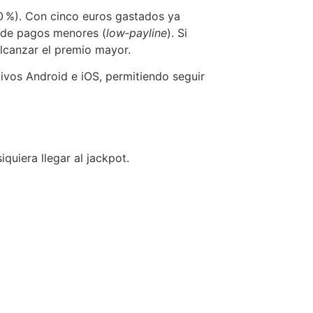
10 %). Con cinco euros gastados ya
a de pagos menores (
low‑payline
). Si
lcanzar el premio mayor.
tivos Android e iOS, permitiendo seguir
quiera llegar al jackpot.