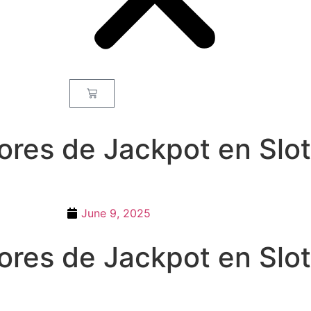
ores de Jackpot en Slot
June 9, 2025
ores de Jackpot en Slot