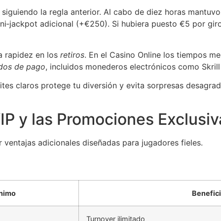
iguiendo la regla anterior. Al cabo de diez horas mantuv
ni‑jackpot adicional (+€250). Si hubiera puesto €5 por gir
a rapidez en los
retiros
. En el Casino Online los tiempos m
dos de pago
, incluidos monederos electrónicos como Skrill 
es claros protege tu diversión y evita sorpresas desagrada
P y las Promociones Exclusiv
ventajas adicionales diseñadas para jugadores fieles.
ínimo
Benefici
Turnover ilimitado