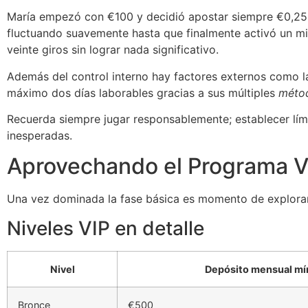
María empezó con €100 y decidió apostar siempre €0,25 s
fluctuando suavemente hasta que finalmente activó un mi
veinte giros sin lograr nada significativo.
Además del control interno hay factores externos como l
máximo dos días laborables gracias a sus múltiples
méto
Recuerda siempre jugar responsablemente; establecer límit
inesperadas.
Aprovechando el Programa VI
Una vez dominada la fase básica es momento de explorar 
Niveles VIP en detalle
Nivel
Depósito mensual m
Bronce
€500