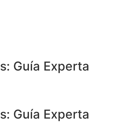
s: Guía Experta
s: Guía Experta