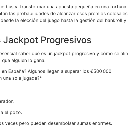
que busca transformar una apuesta pequeña en una fortuna 
ntan las probabilidades de alcanzar esos premios colosale
desde la elección del juego hasta la gestión del bankroll y 
s Jackpot Progresivos
esencial saber qué es un jackpot progresivo y cómo se ali
 que alguien lo gana.
o en España? Algunos llegan a superar los €500 000.
n una sola jugada?*
erador.
a el pozo.
menos veces pero pueden desembolsar sumas enormes.