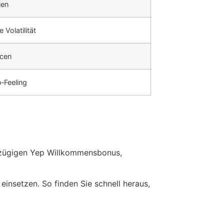
ien
Volatilität
ncen
o‑Feeling
roßzügigen Yep Willkommensbonus,
insetzen. So finden Sie schnell heraus,