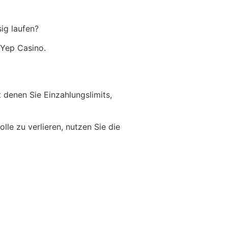
ig laufen?
 Yep Casino.
t denen Sie Einzahlungslimits,
le zu verlieren, nutzen Sie die