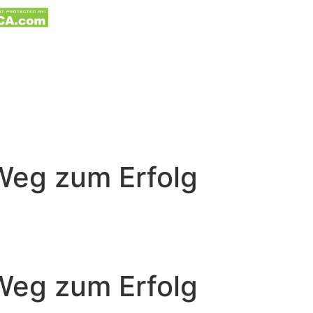
 Weg zum Erfolg
 Weg zum Erfolg