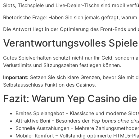
Slots, Tischspiele und Live‑Dealer‑Tische sind mobil verf
Rhetorische Frage: Haben Sie sich jemals gefragt, warum 
Die Antwort liegt in der Optimierung des Front‑Ends un
Verantwortungsvolles Spiele
Gutes Spielverhalten schützt nicht nur Ihr Geld, sondern a
Verlustlimits und Sitzungszeiten festlegen können.
Important:
Setzen Sie sich klare Grenzen, bevor Sie mit d
Selbstausschluss‑Funktion des Casinos.
Fazit: Warum Yep Casino die 
Breites Spielangebot – Klassische und moderne Slots
Attraktive Boni – Besonders der
Yep bonus ohne ein
Schnelle Auszahlungen – Mehrere Zahlungsmethoden,
Mobiler Komfort – Vollständig optimierte HTML5‑Pla