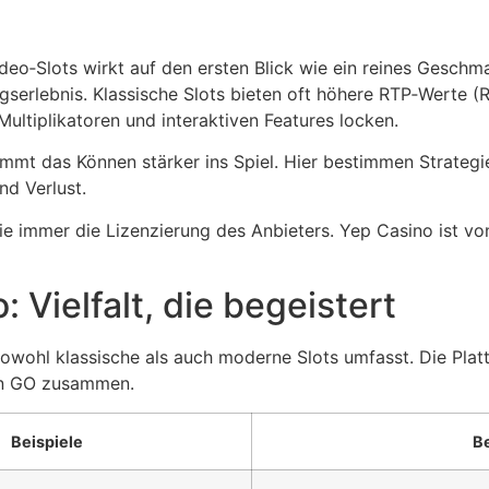
eo‑Slots wirkt auf den ersten Blick wie ein reines Geschm
erlebnis. Klassische Slots bieten oft höhere RTP‑Werte (R
ltiplikatoren und interaktiven Features locken.
ommt das Können stärker ins Spiel. Hier bestimmen Strateg
d Verlust.
 Sie immer die Lizenzierung des Anbieters. Yep Casino ist 
 Vielfalt, die begeistert
sowohl klassische als auch moderne Slots umfasst. Die Plat
’n GO zusammen.
Beispiele
B