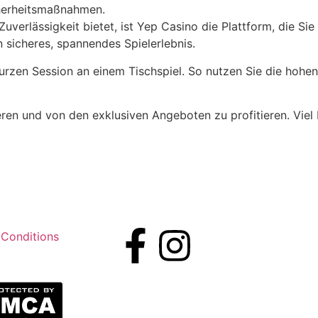
cherheitsmaßnahmen.
uverlässigkeit bietet, ist Yep Casino die Plattform, die Sie 
n sicheres, spannendes Spielerlebnis.
 kurzen Session an einem Tischspiel. So nutzen Sie die hohe
ren und von den exklusiven Angeboten zu profitieren. Viel E
 Conditions