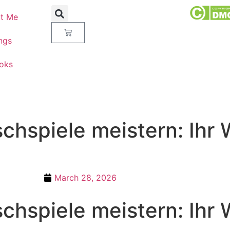
t Me
ngs
oks
schspiele meistern: Ihr
March 28, 2026
schspiele meistern: Ihr