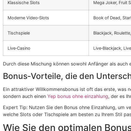
Klassische Slots
Mega Joker, Fruit 
Moderne Video‑Slots
Book of Dead, Star
Tischspiele
Blackjack, Roulette
Live‑Casino
Live‑Blackjack, Liv
Durch diese Mischung können sowohl Anfänger als auch e
Bonus‑Vorteile, die den Unters
Ein attraktiver Willkommensbonus ist oft das erste, was 
sondern auch einen
Yep bonus ohne einzahlung
, der es I
Expert Tip: Nutzen Sie den Bonus ohne Einzahlung, um ver
welche Slots oder Tischspiele am besten zu Ihrem Stil pa
Wie Sie den optimalen Bonu