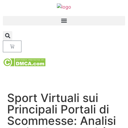
Sport Virtuali sui
Principali Portali di
Scommesse: Analisi