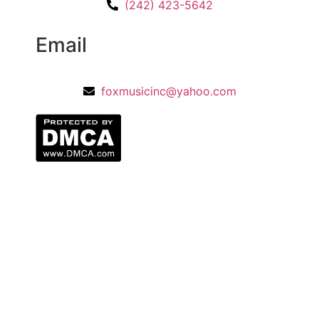
(242) 423-5642
Email
foxmusicinc@yahoo.com