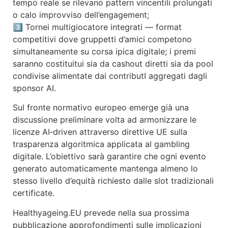
tempo reale se rilevano pattern vincentili prolungati
o calo improvviso dell’engagement;
3️⃣ Tornei multigiocatore integrati — format
competitivi dove gruppetti d’amici competono
simultaneamente su corsa ipica digitale; i premi
saranno costituit​​ui sia da cashout diretti sia da pool
condivise alimentate dai contribut​I aggrega­ti dagli
sponsor AI.
Sul fronte normativo europeo emerge già una
discussione preliminare volta ad armonizzare le
licenze AI‑driven attraverso direttive UE sulla
trasparenza algoritmica applicata al gambling
digitale. L’obiettivo sarà garantire che ogni evento
generato automaticamente mantenga almeno lo
stesso livello d’equità richiesto dalle slot tradizionali
certificat​e.
Healthyageing.EU prevede nella sua prossima
pubblicazione approfondimenti sulle implicazioni