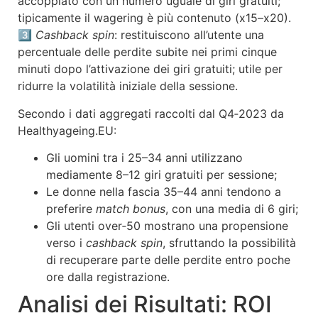
accoppiato con un numero uguale di giri gratuiti;
tipicamente il wagering è più contenuto (x15–x20).
3️⃣
Cashback spin
: restituiscono all’utente una
percentuale delle perdite subite nei primi cinque
minuti dopo l’attivazione dei giri gratuiti; utile per
ridurre la volatilità iniziale della sessione.
Secondo i dati aggregati raccolti dal Q4‑2023 da
Healthyageing.EU:
Gli uomini tra i 25–34 anni utilizzano
mediamente 8–12 giri gratuiti per sessione;
Le donne nella fascia 35–44 anni tendono a
preferire
match bonus
, con una media di 6 giri;
Gli utenti over‑50 mostrano una propensione
verso i
cashback spin
, sfruttando la possibilità
di recuperare parte delle perdite entro poche
ore dalla registrazione.
Analisi dei Risultati: ROI