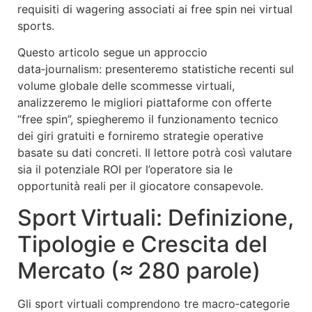
requisiti di wagering associati ai free spin nei virtual
sports.
Questo articolo segue un approccio
data‑journalism: presenteremo statistiche recenti sul
volume globale delle scommesse virtuali,
analizzeremo le migliori piattaforme con offerte
“free spin”, spiegheremo il funzionamento tecnico
dei giri gratuiti e forniremo strategie operative
basate su dati concreti. Il lettore potrà così valutare
sia il potenziale ROI per l’operatore sia le
opportunità reali per il giocatore consapevole.
Sport Virtuali: Definizione,
Tipologie e Crescita del
Mercato (≈ 280 parole)
Gli sport virtuali comprendono tre macro‑categorie