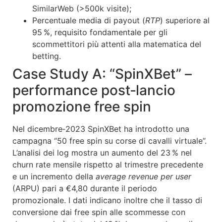
SimilarWeb (>500k visite);
Percentuale media di payout (
RTP
) superiore al
95 %, requisito fondamentale per gli
scommettitori più attenti alla matematica del
betting.
Case Study A: “SpinXBet” –
performance post‑lancio
promozione free spin
Nel dicembre‑2023 SpinXBet ha introdotto una
campagna “50 free spin su corse di cavalli virtuale”.
L’analisi dei log mostra un aumento del 23 % nel
churn rate mensile rispetto al trimestre precedente
e un incremento della
average revenue per user
(ARPU) pari a €4,80 durante il periodo
promozionale. I dati indicano inoltre che il tasso di
conversione dai free spin alle scommesse con