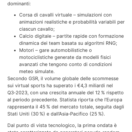
dominanti:
Corsa di cavalli virtuale – simulazioni con
animazioni realistiche e probabilità variabili per
ciascun cavallo;
Calcio digitale – partite rapide con formazione
dinamica dei team basata su algoritmi RNG;
Motori – gare automobilistiche o
motociclistiche generate da modelli fisici
avanzati che tengono conto di condizioni
meteo simulate.
Secondo GSR, il volume globale delle scommesse
sui virtual sports ha superato i €4,3 miliardi nel
Q3‑2023, con una crescita annuale del 12 % rispetto
al periodo precedente. Statista riporta che l’Europa
rappresenta il 45 % del mercato totale, seguita dagli
Stati Uniti (30 %) e dall’Asia‑Pacifico (25 %).
Dal punto di vista tecnologico, la prima ondata è