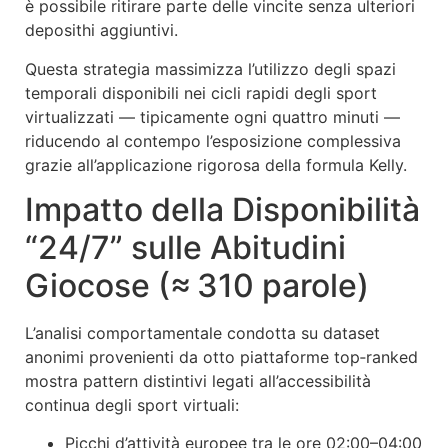
è possibile ritirare parte delle vincite senza ulteriori
deposithi aggiuntivi.
Questa strategia massimizza l’utilizzo degli spazi
temporali disponibili nei cicli rapidi degli sport
virtualizzati — tipicamente ogni quattro minuti —
riducendo al contempo l’esposizione complessiva
grazie all’applicazione rigorosa della formula Kelly.
Impatto della Disponibilità
“24/7” sulle Abitudini
Giocose (≈ 310 parole)
L’analisi comportamentale condotta su dataset
anonimi provenienti da otto piattaforme top‐ranked
mostra pattern distintivi legati all’accessibilità
continua degli sport virtuali:
Picchi d’attività europee tra le ore 02:00–04:00