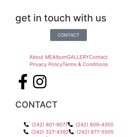
get in touch with us
CONTACT
About ME
Album
GALLERY
Contact
Privacy Policy
Terms & Conditions
CONTACT
(242) 801-9077
(242) 809-4350
(242) 327-4392
(242) 677-5505