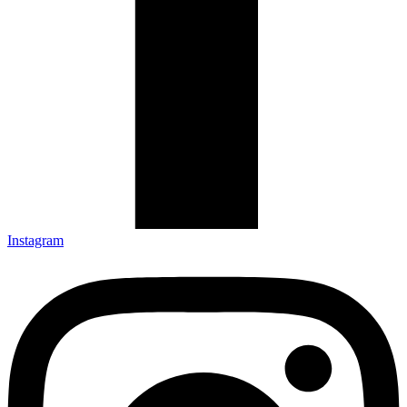
Instagram