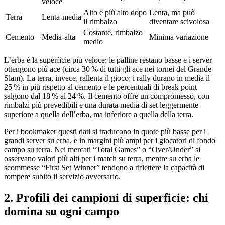
veloce
Alto e più alto dopo
Lenta, ma può
Terra
Lenta‑media
il rimbalzo
diventare scivolosa
Costante, rimbalzo
Cemento
Media‑alta
Minima variazione
medio
L’erba è la superficie più veloce: le palline restano basse e i server
ottengono più ace (circa 30 % di tutti gli ace nei tornei del Grande
Slam). La terra, invece, rallenta il gioco; i rally durano in media il
25 % in più rispetto al cemento e le percentuali di break point
salgono dal 18 % al 24 %. Il cemento offre un compromesso, con
rimbalzi più prevedibili e una durata media di set leggermente
superiore a quella dell’erba, ma inferiore a quella della terra.
Per i bookmaker questi dati si traducono in quote più basse per i
grandi server su erba, e in margini più ampi per i giocatori di fondo
campo su terra. Nei mercati “Total Games” o “Over/Under” si
osservano valori più alti per i match su terra, mentre su erba le
scommesse “First Set Winner” tendono a riflettere la capacità di
rompere subito il servizio avversario.
2. Profili dei campioni di superficie: chi
domina su ogni campo