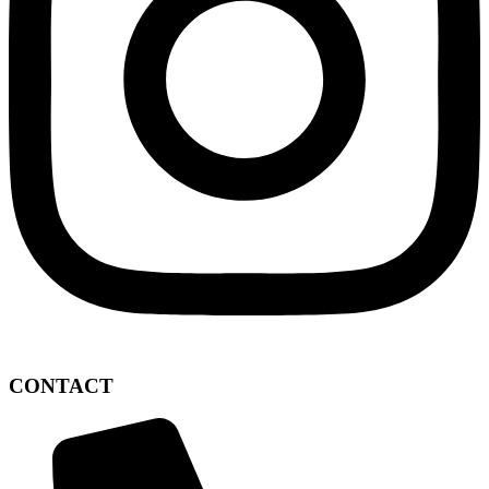
CONTACT