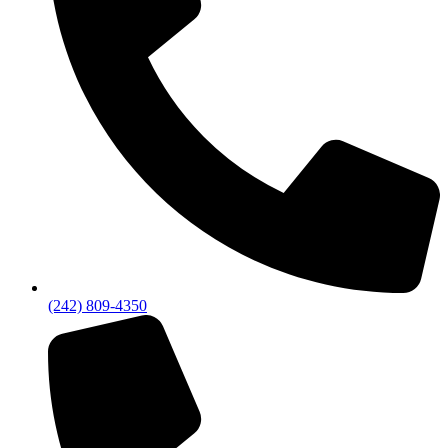
(242) 809-4350