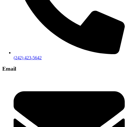
(242) 423-5642
Email