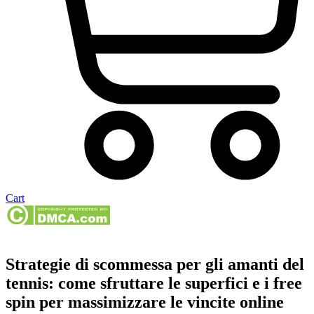
Cart
Strategie di scommessa per gli amanti del
tennis: come sfruttare le superfici e i free
spin per massimizzare le vincite online