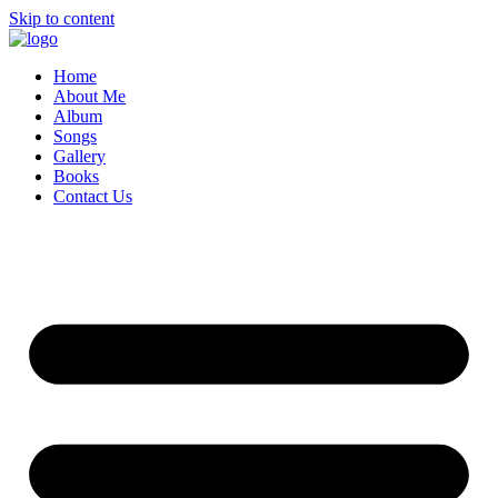
Skip to content
Home
About Me
Album
Songs
Gallery
Books
Contact Us