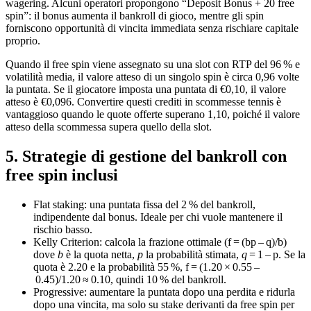
wagering. Alcuni operatori propongono “Deposit Bonus + 20 free
spin”: il bonus aumenta il bankroll di gioco, mentre gli spin
forniscono opportunità di vincita immediata senza rischiare capitale
proprio.
Quando il free spin viene assegnato su una slot con RTP del 96 % e
volatilità media, il valore atteso di un singolo spin è circa 0,96 volte
la puntata. Se il giocatore imposta una puntata di €0,10, il valore
atteso è €0,096. Convertire questi crediti in scommesse tennis è
vantaggioso quando le quote offerte superano 1,10, poiché il valore
atteso della scommessa supera quello della slot.
5. Strategie di gestione del bankroll con
free spin inclusi
Flat staking: una puntata fissa del 2 % del bankroll,
indipendente dal bonus. Ideale per chi vuole mantenere il
rischio basso.
Kelly Criterion: calcola la frazione ottimale (f = (bp – q)/b)
dove
b
è la quota netta,
p
la probabilità stimata,
q
= 1 – p. Se la
quota è 2.20 e la probabilità 55 %, f = (1.20 × 0.55 –
0.45)/1.20 ≈ 0.10, quindi 10 % del bankroll.
Progressive: aumentare la puntata dopo una perdita e ridurla
dopo una vincita, ma solo su stake derivanti da free spin per