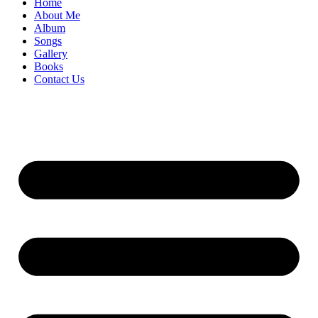
Home
About Me
Album
Songs
Gallery
Books
Contact Us