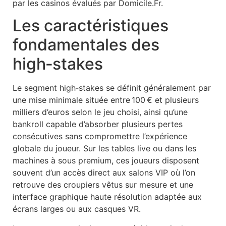
par les casinos évalués par Domicile.Fr.
Les caractéristiques
fondamentales des
high‑stakes
Le segment high‑stakes se définit généralement par
une mise minimale située entre 100 € et plusieurs
milliers d’euros selon le jeu choisi, ainsi qu’une
bankroll capable d’absorber plusieurs pertes
consécutives sans compromettre l’expérience
globale du joueur. Sur les tables live ou dans les
machines à sous premium, ces joueurs disposent
souvent d’un accès direct aux salons VIP où l’on
retrouve des croupiers vêtus sur mesure et une
interface graphique haute résolution adaptée aux
écrans larges ou aux casques VR.