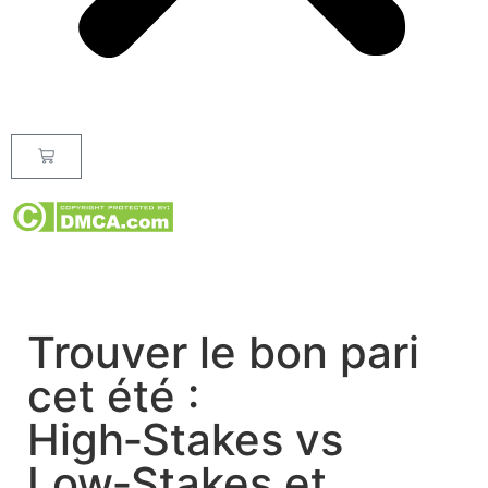
Trouver le bon pari
cet été :
High‑Stakes vs
Low‑Stakes et