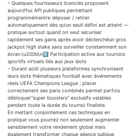
– Quelques fournisseurs licenciés proposent
aujourd’hui API publiques permettant
programmémentre déposer / retirer
automatiquement dès qu’un seuil défini est atteint —
pratique surtout quand on veut sécuriser
rapidement ses gains après avoir déclenchéun gros
jackpot high stake sans surveiller constamment son
écran.\u200b\n5️⃣ Participation active aux tournois
sportifs virtuels liés aux jeux slots
– Durant août plusieurs plateformes synchronisent
leurs slots thématiques football avec événements
réels UEFA Champions League ; placer
correctement ses paris combinés permet parfois
débloquer“super boosters” exclusifs valables
pendant toute la durée du tournoi finaliste.​
En mettant conjointement ces techniques en
pratique vous pourrez non seulement augmenter
sensiblement votre rendement global mais
également transformer chaque séance ludique