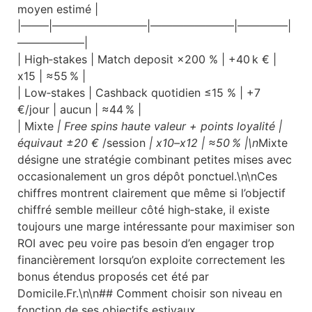
moyen estimé |
|——–|————————–|———————–|————–|
——————|
| High‑stakes | Match deposit ×200 % | +40 k € |
x15 | ≈55 % |
| Low‑stakes | Cashback quotidien ≤15 % | +7
€/jour | aucun | ≈44 % |
| Mixte
| Free spins haute valeur + points loyalité |
équivaut ±20 €
/session
| x10–x12 | ≈50 % |\n
Mixte
désigne une stratégie combinant petites mises avec
occasionalement un gros dépôt ponctuel.\n\nCes
chiffres montrent clairement que même si l’objectif
chiffré semble meilleur côté high‑stake, il existe
toujours une marge intéressante pour maximiser son
ROI avec peu voire pas besoin d’en engager trop
financièrement lorsqu’on exploite correctement les
bonus étendus proposés cet été par
Domicile.Fr.\n\n## Comment choisir son niveau en
fonction de ses objectifs estivaux