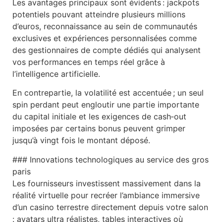
Les avantages principaux sont évidents : jackpots
potentiels pouvant atteindre plusieurs millions
d’euros, reconnaissance au sein de communautés
exclusives et expériences personnalisées comme
des gestionnaires de compte dédiés qui analysent
vos performances en temps réel grâce à
l’intelligence artificielle.
En contrepartie, la volatilité est accentuée ; un seul
spin perdant peut engloutir une partie importante
du capital initiale et les exigences de cash‑out
imposées par certains bonus peuvent grimper
jusqu’à vingt fois le montant déposé.
### Innovations technologiques au service des gros
paris
Les fournisseurs investissent massivement dans la
réalité virtuelle pour recréer l’ambiance immersive
d’un casino terrestre directement depuis votre salon
: avatars ultra réalistes, tables interactives où