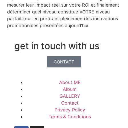
mesurer leur impact réel sur votre ROI et finalement
déterminer quel niveau constitue VOTRE niveau
parfait tout en profitant pleinementdes innovations
promotionales présentées aujourd’hui.​
get in touch with us
CONTACT
About ME
Album
GALLERY
Contact
Privacy Policy
Terms & Conditions