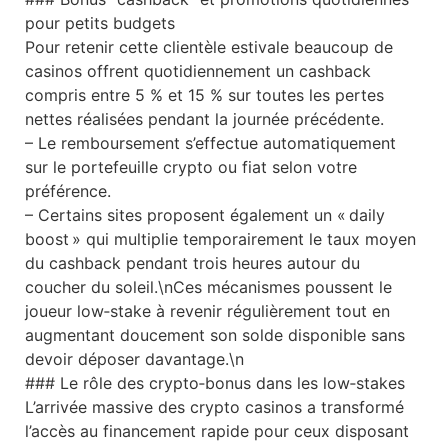
pour petits budgets
Pour retenir cette clientèle estivale beaucoup de
casinos offrent quotidiennement un cashback
compris entre 5 % et 15 % sur toutes les pertes
nettes réalisées pendant la journée précédente.
– Le remboursement s’effectue automatiquement
sur le portefeuille crypto ou fiat selon votre
préférence.
– Certains sites proposent également un « daily
boost » qui multiplie temporairement le taux moyen
du cashback pendant trois heures autour du
coucher du soleil.\nCes mécanismes poussent le
joueur low‑stake à revenir régulièrement tout en
augmentant doucement son solde disponible sans
devoir déposer davantage.\n
### Le rôle des crypto‑bonus dans les low‑stakes
L’arrivée massive des crypto casinos a transformé
l’accès au financement rapide pour ceux disposant