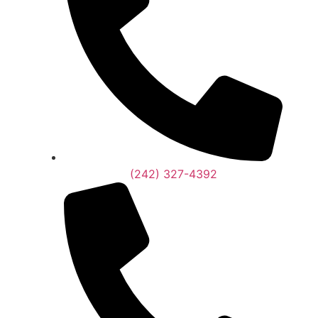
(242) 327-4392