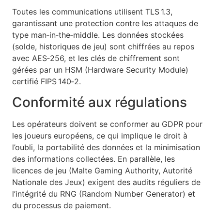
Toutes les communications utilisent TLS 1.3,
garantissant une protection contre les attaques de
type man‑in‑the‑middle. Les données stockées
(solde, historiques de jeu) sont chiffrées au repos
avec AES‑256, et les clés de chiffrement sont
gérées par un HSM (Hardware Security Module)
certifié FIPS 140‑2.
Conformité aux régulations
Les opérateurs doivent se conformer au GDPR pour
les joueurs européens, ce qui implique le droit à
l’oubli, la portabilité des données et la minimisation
des informations collectées. En parallèle, les
licences de jeu (Malte Gaming Authority, Autorité
Nationale des Jeux) exigent des audits réguliers de
l’intégrité du RNG (Random Number Generator) et
du processus de paiement.