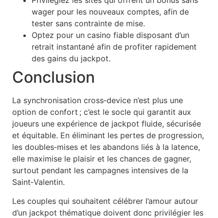
Privilégiez les sites qui offrent un bonus sans
wager pour les nouveaux comptes, afin de
tester sans contrainte de mise.
Optez pour un casino fiable disposant d’un
retrait instantané afin de profiter rapidement
des gains du jackpot.
Conclusion
La synchronisation cross‑device n’est plus une
option de confort ; c’est le socle qui garantit aux
joueurs une expérience de jackpot fluide, sécurisée
et équitable. En éliminant les pertes de progression,
les doubles‑mises et les abandons liés à la latence,
elle maximise le plaisir et les chances de gagner,
surtout pendant les campagnes intensives de la
Saint‑Valentin.
Les couples qui souhaitent célébrer l’amour autour
d’un jackpot thématique doivent donc privilégier les