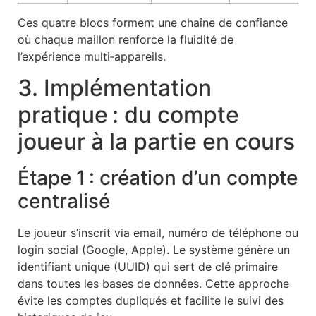
Ces quatre blocs forment une chaîne de confiance
où chaque maillon renforce la fluidité de
l’expérience multi‑appareils.
3. Implémentation
pratique : du compte
joueur à la partie en cours
Étape 1 : création d’un compte
centralisé
Le joueur s’inscrit via email, numéro de téléphone ou
login social (Google, Apple). Le système génère un
identifiant unique (UUID) qui sert de clé primaire
dans toutes les bases de données. Cette approche
évite les comptes dupliqués et facilite le suivi des