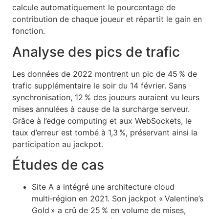
calcule automatiquement le pourcentage de
contribution de chaque joueur et répartit le gain en
fonction.
Analyse des pics de trafic
Les données de 2022 montrent un pic de 45 % de
trafic supplémentaire le soir du 14 février. Sans
synchronisation, 12 % des joueurs auraient vu leurs
mises annulées à cause de la surcharge serveur.
Grâce à l’edge computing et aux WebSockets, le
taux d’erreur est tombé à 1,3 %, préservant ainsi la
participation au jackpot.
Études de cas
Site A a intégré une architecture cloud
multi‑région en 2021. Son jackpot « Valentine’s
Gold » a crû de 25 % en volume de mises,