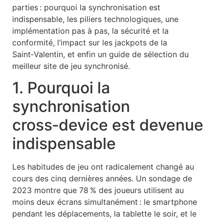
parties : pourquoi la synchronisation est
indispensable, les piliers technologiques, une
implémentation pas à pas, la sécurité et la
conformité, l’impact sur les jackpots de la
Saint‑Valentin, et enfin un guide de sélection du
meilleur site de jeu synchronisé.
1. Pourquoi la
synchronisation
cross‑device est devenue
indispensable
Les habitudes de jeu ont radicalement changé au
cours des cinq dernières années. Un sondage de
2023 montre que 78 % des joueurs utilisent au
moins deux écrans simultanément : le smartphone
pendant les déplacements, la tablette le soir, et le