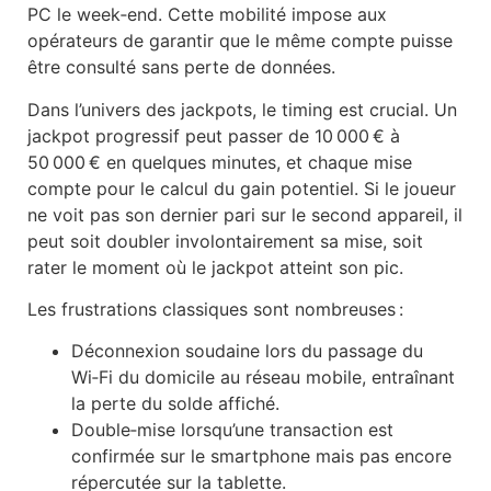
PC le week‑end. Cette mobilité impose aux
opérateurs de garantir que le même compte puisse
être consulté sans perte de données.
Dans l’univers des jackpots, le timing est crucial. Un
jackpot progressif peut passer de 10 000 € à
50 000 € en quelques minutes, et chaque mise
compte pour le calcul du gain potentiel. Si le joueur
ne voit pas son dernier pari sur le second appareil, il
peut soit doubler involontairement sa mise, soit
rater le moment où le jackpot atteint son pic.
Les frustrations classiques sont nombreuses :
Déconnexion soudaine lors du passage du
Wi‑Fi du domicile au réseau mobile, entraînant
la perte du solde affiché.
Double‑mise lorsqu’une transaction est
confirmée sur le smartphone mais pas encore
répercutée sur la tablette.