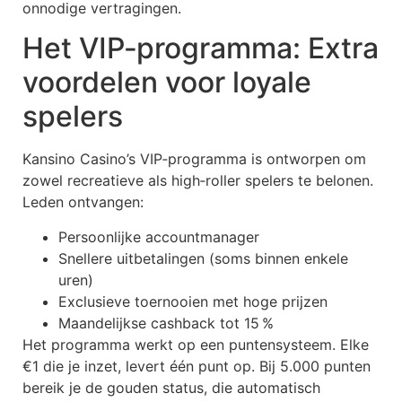
onnodige vertragingen.
Het VIP‑programma: Extra
voordelen voor loyale
spelers
Kansino Casino’s VIP‑programma is ontworpen om
zowel recreatieve als high‑roller spelers te belonen.
Leden ontvangen:
Persoonlijke accountmanager
Snellere uitbetalingen (soms binnen enkele
uren)
Exclusieve toernooien met hoge prijzen
Maandelijkse cashback tot 15 %
Het programma werkt op een puntensysteem. Elke
€1 die je inzet, levert één punt op. Bij 5.000 punten
bereik je de gouden status, die automatisch