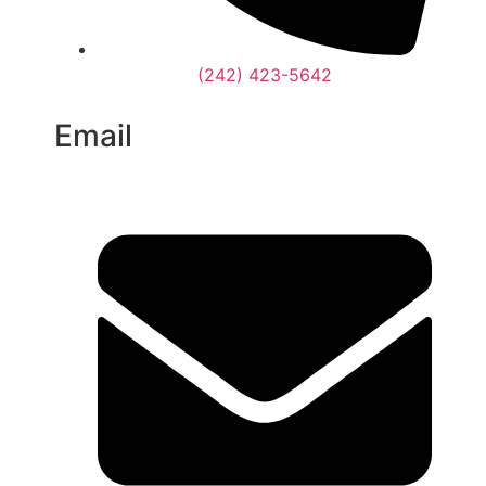
(242) 423-5642
Email