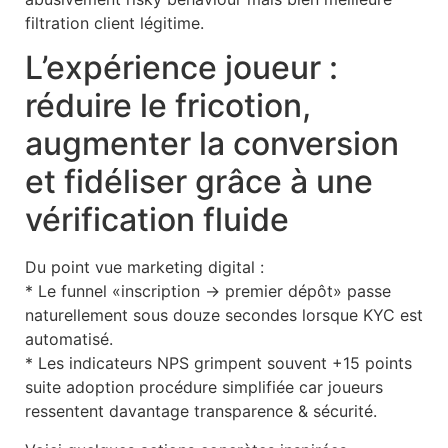
filtration client légitime.
L’expérience joueur :
réduire le fricotion,
augmenter la conversion
et fidéliser grâce à une
vérification fluide
Du point vue marketing digital :
* Le funnel «inscription → premier dépôt» passe
naturellement sous douze secondes lorsque KYC est
automatisé.
* Les indicateurs NPS grimpent souvent +15 points
suite adoption procédure simplifiée car joueurs
ressentent davantage transparence & sécurité.