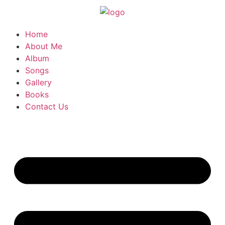
Home
About Me
Album
Songs
Gallery
Books
Contact Us