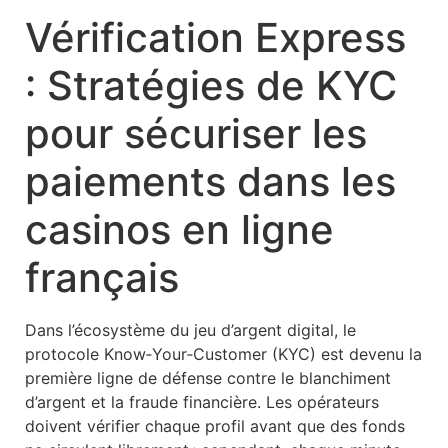
Vérification Express
: Stratégies de KYC
pour sécuriser les
paiements dans les
casinos en ligne
français
Dans l’écosystème du jeu d’argent digital, le
protocole Know‑Your‑Customer (KYC) est devenu la
première ligne de défense contre le blanchiment
d’argent et la fraude financière. Les opérateurs
doivent vérifier chaque profil avant que des fonds