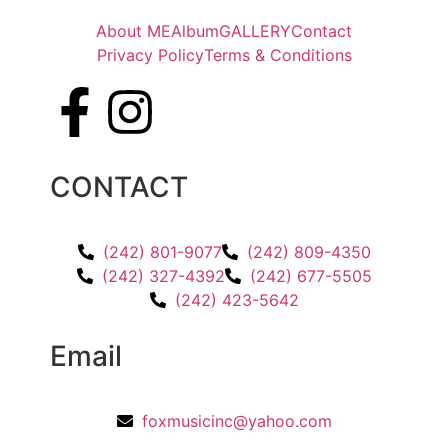
About ME
Album
GALLERY
Contact
Privacy Policy
Terms & Conditions
CONTACT
(242) 801-9077
(242) 809-4350
(242) 327-4392
(242) 677-5505
(242) 423-5642
Email
foxmusicinc@yahoo.com