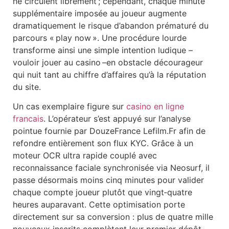
ne circulent librement ; cependant, chaque minute
supplémentaire imposée au joueur augmente
dramatiquement le risque d’abandon prématuré du
parcours « play now ». Une procédure lourde
transforme ainsi une simple intention ludique –
vouloir jouer au casino –​en obstacle décourageur
qui nuit tant au chiffre d’affaires qu’à la réputation
du site.
Un cas exemplaire figure sur
casino en ligne
francais
. L’opérateur s’est appuyé sur l’analyse
pointue fournie par DouzeFrance Lefilm.Fr afin de
refondre entièrement son flux KYC. Grâce à un
moteur OCR ultra rapide couplé avec
reconnaissance faciale synchronisée via Neosurf, il
passe désormais moins cinq minutes pour valider
chaque compte joueur plutôt que vingt‑quatre
heures auparavant. Cette optimisation porte
directement sur sa conversion : plus de quatre mille