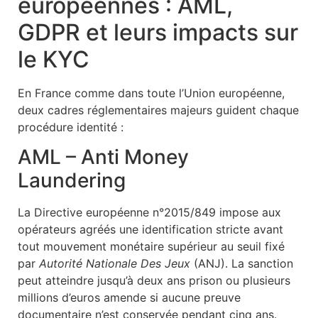
européennes : AML,
GDPR et leurs impacts sur
le KYC
En France comme dans toute l’Union européenne,
deux cadres réglementaires majeurs guident chaque
procédure identité :
AML – Anti Money
Laundering
La Directive européenne n°2015/849 impose aux
opérateurs agréés une identification stricte avant
tout mouvement monétaire supérieur au seuil fixé
par
Autorité Nationale Des Jeux
(ANJ). La sanction
peut atteindre jusqu’à deux ans prison ou plusieurs
millions d’euros amende si aucune preuve
documentaire n’est conservée pendant cinq ans.