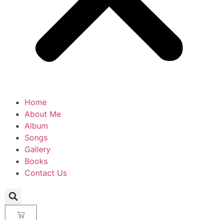
Home
About Me
Album
Songs
Gallery
Books
Contact Us