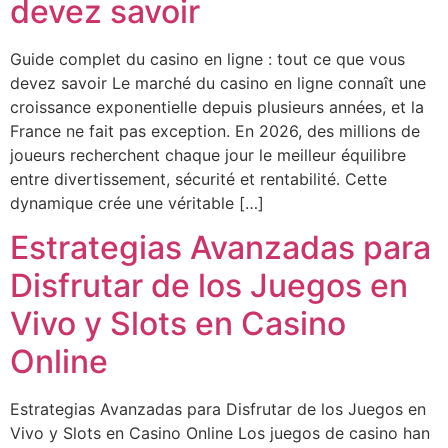
devez savoir
Guide complet du casino en ligne : tout ce que vous
devez savoir Le marché du casino en ligne connaît une
croissance exponentielle depuis plusieurs années, et la
France ne fait pas exception. En 2026, des millions de
joueurs recherchent chaque jour le meilleur équilibre
entre divertissement, sécurité et rentabilité. Cette
dynamique crée une véritable […]
Estrategias Avanzadas para
Disfrutar de los Juegos en
Vivo y Slots en Casino
Online
Estrategias Avanzadas para Disfrutar de los Juegos en
Vivo y Slots en Casino Online Los juegos de casino han