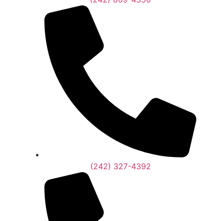
(242) 327-4392