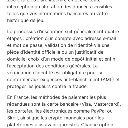
interception ou altération des données sensibles
telles que vos informations bancaires ou votre
historique de jeu.
Le processus d’inscription suit généralement quatre
étapes : création d’un compte avec adresse e‑mail
et mot de passe, validation de l’identité via une
pièce d’identité officielle ou un justificatif de
domicile, choix d’un mode de dépôt initial et enfin
l’acceptation des conditions générales. La
vérification d’identité est obligatoire pour se
conformer aux exigences anti‑blanchiment (AML) et
protéger les joueurs contre la fraude.
En France, les méthodes de paiement les plus
répandues sont la carte bancaire (Visa, Mastercard),
les portefeuilles électroniques comme PayPal ou
Skrill, ainsi que les crypto‑monnaies pour les
plateformes plus avant‑gardistes. Chaque option