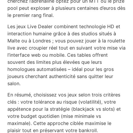
cherchez l’adrénaline optez pour un MTT où le prize
pool peut exploser à plusieurs centaines d’euros dès
le premier rang final.
Les jeux Live Dealer combinent technologie HD et
interaction humaine grâce à des studios situés à
Malte ou à Londres ; vous pouvez jouer à la roulette
live avec croupier réel tout en suivant votre mise via
l’interface web ou mobile. Ces tables offrent
souvent des limites plus élevées que leurs
homologues automatisées – idéal pour les gros
joueurs cherchant authenticité sans quitter leur
salon.
En résumé, choisissez vos jeux selon trois critères
clés : votre tolérance au risque (volatilité), votre
appétence pour la stratégie (blackjack vs slots) et
votre budget quotidien (mise minimale vs
maximale). Cette approche ciblée maximise le
plaisir tout en préservant votre bankroll.