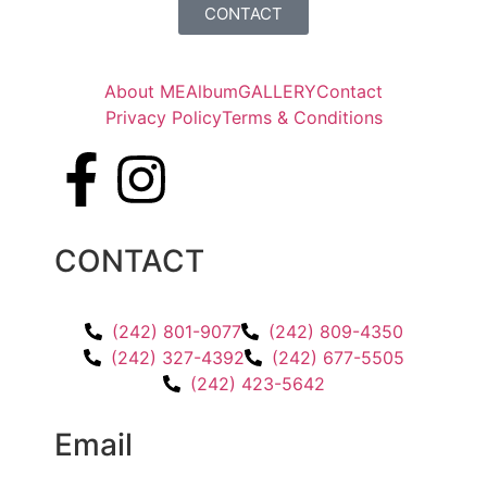
CONTACT
About ME
Album
GALLERY
Contact
Privacy Policy
Terms & Conditions
CONTACT
(242) 801-9077
(242) 809-4350
(242) 327-4392
(242) 677-5505
(242) 423-5642
Email