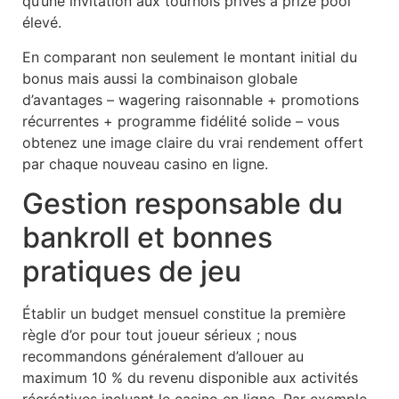
qu’une invitation aux tournois privés à prize pool
élevé.
En comparant non seulement le montant initial du
bonus mais aussi la combinaison globale
d’avantages – wagering raisonnable + promotions
récurrentes + programme fidélité solide – vous
obtenez une image claire du vrai rendement offert
par chaque nouveau casino en ligne.
Gestion responsable du
bankroll et bonnes
pratiques de jeu
Établir un budget mensuel constitue la première
règle d’or pour tout joueur sérieux ; nous
recommandons généralement d’allouer au
maximum 10 % du revenu disponible aux activités