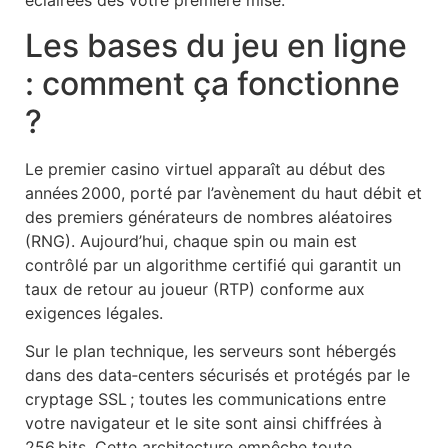
éclairées dès votre première mise.
Les bases du jeu en ligne
: comment ça fonctionne
?
Le premier casino virtuel apparaît au début des
années 2000, porté par l’avènement du haut débit et
des premiers générateurs de nombres aléatoires
(RNG). Aujourd’hui, chaque spin ou main est
contrôlé par un algorithme certifié qui garantit un
taux de retour au joueur (RTP) conforme aux
exigences légales.
Sur le plan technique, les serveurs sont hébergés
dans des data‑centers sécurisés et protégés par le
cryptage SSL ; toutes les communications entre
votre navigateur et le site sont ainsi chiffrées à
256 bits. Cette architecture empêche toute