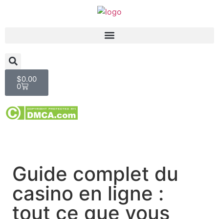
$
0.00
0
Guide complet du
casino en ligne :
tout ce que vous