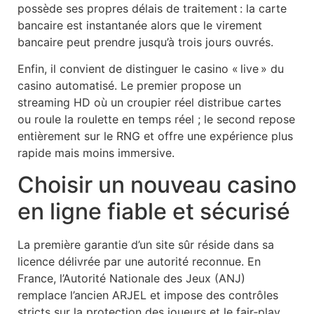
possède ses propres délais de traitement : la carte
bancaire est instantanée alors que le virement
bancaire peut prendre jusqu’à trois jours ouvrés.
Enfin, il convient de distinguer le casino « live » du
casino automatisé. Le premier propose un
streaming HD où un croupier réel distribue cartes
ou roule la roulette en temps réel ; le second repose
entièrement sur le RNG et offre une expérience plus
rapide mais moins immersive.
Choisir un nouveau casino
en ligne fiable et sécurisé
La première garantie d’un site sûr réside dans sa
licence délivrée par une autorité reconnue. En
France, l’Autorité Nationale des Jeux (ANJ)
remplace l’ancien ARJEL et impose des contrôles
stricts sur la protection des joueurs et le fair‑play.