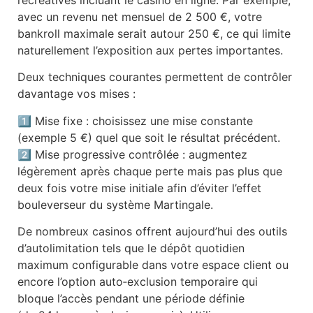
récréatives incluant le casino en ligne. Par exemple,
avec un revenu net mensuel de 2 500 €, votre
bankroll maximale serait autour 250 €, ce qui limite
naturellement l’exposition aux pertes importantes.
Deux techniques courantes permettent de contrôler
davantage vos mises :
1️⃣ Mise fixe : choisissez une mise constante
(exemple 5 €) quel que soit le résultat précédent.
2️⃣ Mise progressive contrôlée : augmentez
légèrement après chaque perte mais pas plus que
deux fois votre mise initiale afin d’éviter l’effet
bouleverseur du système Martingale.
De nombreux casinos offrent aujourd’hui des outils
d’autolimitation tels que le dépôt quotidien
maximum configurable dans votre espace client ou
encore l’option auto‑exclusion temporaire qui
bloque l’accès pendant une période définie