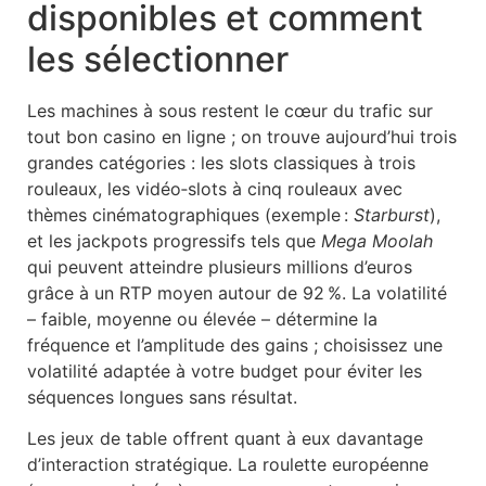
disponibles et comment
les sélectionner
Les machines à sous restent le cœur du trafic sur
tout bon casino en ligne ; on trouve aujourd’hui trois
grandes catégories : les slots classiques à trois
rouleaux, les vidéo‑slots à cinq rouleaux avec
thèmes cinématographiques (exemple :
Starburst
),
et les jackpots progressifs tels que
Mega Moolah
qui peuvent atteindre plusieurs millions d’euros
grâce à un RTP moyen autour de 92 %. La volatilité
– faible, moyenne ou élevée – détermine la
fréquence et l’amplitude des gains ; choisissez une
volatilité adaptée à votre budget pour éviter les
séquences longues sans résultat.
Les jeux de table offrent quant à eux davantage
d’interaction stratégique. La roulette européenne