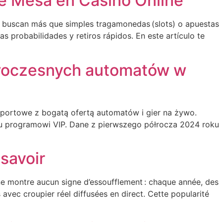
e Mesa en Casino Online
s buscan más que simples tragamonedas (slots) o apuestas
 probabilidades y retiros rápidos. En este artículo te
owoczesnych automatów w
 sportowe z bogatą ofertą automatów i gier na żywo.
mu programowi VIP. Dane z pierwszego półrocza 2024 roku
savoir
ne montre aucun signe d’essoufflement : chaque année, des
 avec croupier réel diffusées en direct. Cette popularité