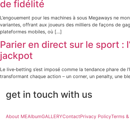
de fidélité
L’engouement pour les machines à sous Megaways ne montre 
variantes, offrant aux joueurs des milliers de façons de gag
plateformes mobiles, où […]
Parier en direct sur le sport 
jackpot
Le live‑betting s’est imposé comme la tendance phare de l’
transformant chaque action – un corner, un penalty, une bl
get in touch with us
About ME
Album
GALLERY
Contact
Privacy Policy
Terms &