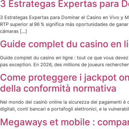
3 Estrategas Expertas para D
3 Estrategas Expertas para Dominar el Casino en Vivo y Mó
RTP superior al 96 % significa más oportunidades de ganar
cámaras […]
Guide complet du casino en li
Guide complet du casino en ligne : tout ce que vous devez 
pas exception. En 2026, des millions de joueurs recherchent
Come proteggere i jackpot onli
della conformità normativa
Nel mondo dei casinò online la sicurezza dei pagamenti è dive
digitali, conti bancari e portafogli elettronici, e la vulnerab
Megaways et mobile : compara