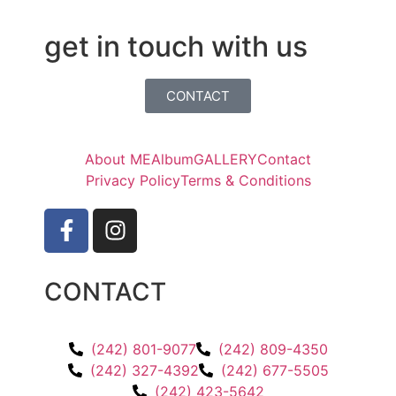
get in touch with us
CONTACT
About ME
Album
GALLERY
Contact
Privacy Policy
Terms & Conditions
CONTACT
(242) 801-9077
(242) 809-4350
(242) 327-4392
(242) 677-5505
(242) 423-5642