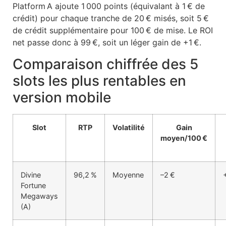
Platform A ajoute 1 000 points (équivalant à 1 € de
crédit) pour chaque tranche de 20 € misés, soit 5 €
de crédit supplémentaire pour 100 € de mise. Le ROI
net passe donc à 99 €, soit un léger gain de +1 €.
Comparaison chiffrée des 5
slots les plus rentables en
version mobile
Slot
RTP
Volatilité
Gain
moyen/100 €
Divine
96,2 %
Moyenne
–2 €
Fortune
Megaways
(A)