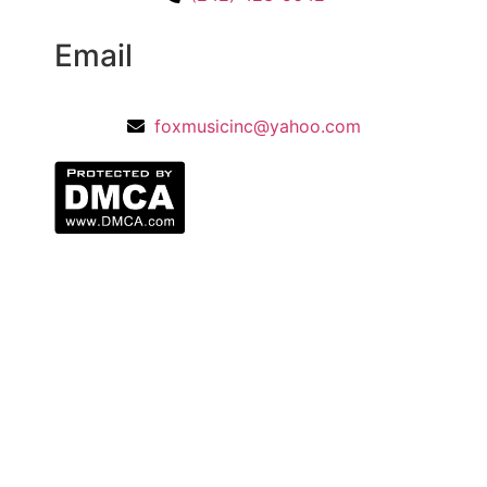
Email
foxmusicinc@yahoo.com