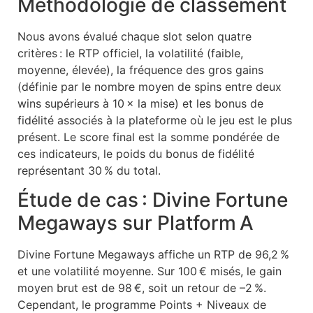
Méthodologie de classement
Nous avons évalué chaque slot selon quatre
critères : le RTP officiel, la volatilité (faible,
moyenne, élevée), la fréquence des gros gains
(définie par le nombre moyen de spins entre deux
wins supérieurs à 10 × la mise) et les bonus de
fidélité associés à la plateforme où le jeu est le plus
présent. Le score final est la somme pondérée de
ces indicateurs, le poids du bonus de fidélité
représentant 30 % du total.
Étude de cas : Divine Fortune
Megaways sur Platform A
Divine Fortune Megaways affiche un RTP de 96,2 %
et une volatilité moyenne. Sur 100 € misés, le gain
moyen brut est de 98 €, soit un retour de –2 %.
Cependant, le programme Points + Niveaux de