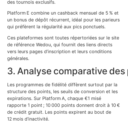
des tournois exclusifs.
Platform E combine un cashback mensuel de 5 % et
un bonus de dépôt récurrent, idéal pour les parieurs
qui préfèrent la régularité aux pics ponctuels.
Ces plateformes sont toutes répertoriées sur le site
de référence Wedou, qui fournit des liens directs
vers leurs pages d’inscription et leurs conditions
générales.
3. Analyse comparative des
Les programmes de fidélité diffèrent surtout par la
structure des points, les seuils de conversion et les
expirations. Sur Platform A, chaque €1 misé
rapporte 1 point ; 10 000 points donnent droit à 10 €
de crédit gratuit. Les points expirent au bout de
12 mois d’inactivité.