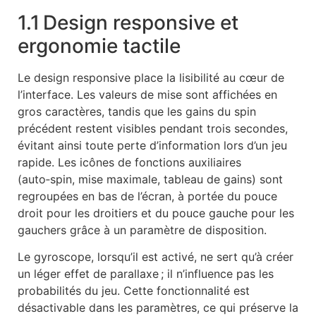
1.1 Design responsive et
ergonomie tactile
Le design responsive place la lisibilité au cœur de
l’interface. Les valeurs de mise sont affichées en
gros caractères, tandis que les gains du spin
précédent restent visibles pendant trois secondes,
évitant ainsi toute perte d’information lors d’un jeu
rapide. Les icônes de fonctions auxiliaires
(auto‑spin, mise maximale, tableau de gains) sont
regroupées en bas de l’écran, à portée du pouce
droit pour les droitiers et du pouce gauche pour les
gauchers grâce à un paramètre de disposition.
Le gyroscope, lorsqu’il est activé, ne sert qu’à créer
un léger effet de parallaxe ; il n’influence pas les
probabilités du jeu. Cette fonctionnalité est
désactivable dans les paramètres, ce qui préserve la