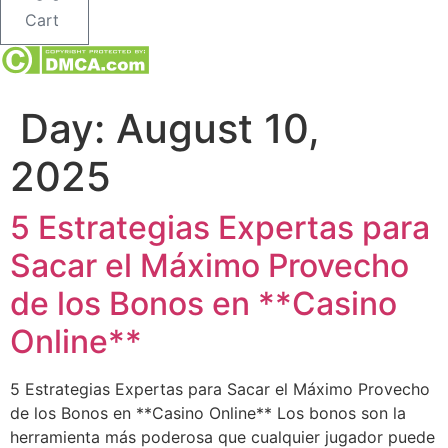
Cart
Day:
August 10,
2025
5 Estrategias Expertas para
Sacar el Máximo Provecho
de los Bonos en **Casino
Online**
5 Estrategias Expertas para Sacar el Máximo Provecho
de los Bonos en **Casino Online** Los bonos son la
herramienta más poderosa que cualquier jugador puede