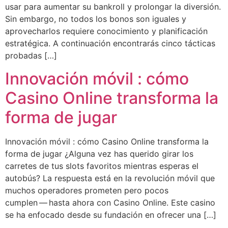
usar para aumentar su bankroll y prolongar la diversión.
Sin embargo, no todos los bonos son iguales y
aprovecharlos requiere conocimiento y planificación
estratégica. A continuación encontrarás cinco tácticas
probadas […]
Innovación móvil : cómo
Casino Online transforma la
forma de jugar
Innovación móvil : cómo Casino Online transforma la
forma de jugar ¿Alguna vez has querido girar los
carretes de tus slots favoritos mientras esperas el
autobús? La respuesta está en la revolución móvil que
muchos operadores prometen pero pocos
cumplen — hasta ahora con Casino Online. Este casino
se ha enfocado desde su fundación en ofrecer una […]