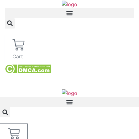
Skip
to
content
Cart