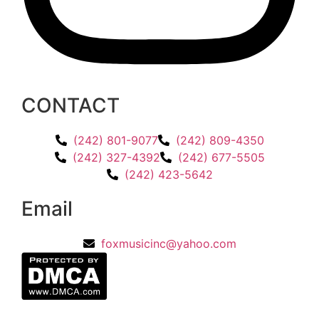
CONTACT
(242) 801-9077
(242) 809-4350
(242) 327-4392
(242) 677-5505
(242) 423-5642
Email
foxmusicinc@yahoo.com