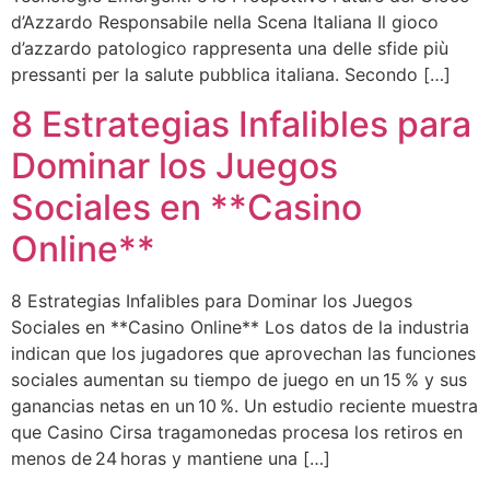
d’Azzardo Responsabile nella Scena Italiana Il gioco
d’azzardo patologico rappresenta una delle sfide più
pressanti per la salute pubblica italiana. Secondo […]
8 Estrategias Infalibles para
Dominar los Juegos
Sociales en **Casino
Online**
8 Estrategias Infalibles para Dominar los Juegos
Sociales en **Casino Online** Los datos de la industria
indican que los jugadores que aprovechan las funciones
sociales aumentan su tiempo de juego en un 15 % y sus
ganancias netas en un 10 %. Un estudio reciente muestra
que Casino Cirsa tragamonedas procesa los retiros en
menos de 24 horas y mantiene una […]