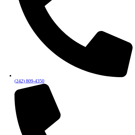
(242) 809-4350