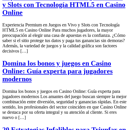
y Slots con Tecnología HTML5 en Casino
Online
Experiencia Premium en Juegos en Vivo y Slots con Tecnología
HTML5 en Casino Online Para muchos jugadores, la mayor
preocupación al elegir una casa de apuestas es la confianza. ¿Cómo
saber si el sitio protege tus datos y paga tus ganancias sin demoras?
Además, la variedad de juegos y la calidad gráfica son factores
decisivos […]
Domina los bonos y juegos en Casino
Online: Guía experta para jugadores
modernos
Domina los bonos y juegos en Casino Online: Guía experta para
jugadores modernos Los amantes del juego buscan siempre la mejor
combinación entre diversión, seguridad y ganancias rápidas. En este
sentido, los profesionales del sector coinciden en que Casino Online
se destaca por su oferta integral y su atención al cliente. Si eres
nuevo o […]
20 Estrategias Infalibles para Triunfar en