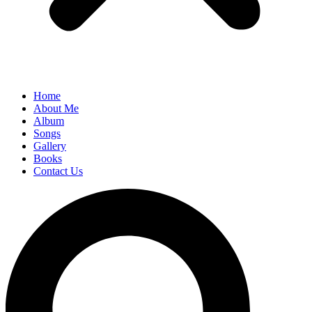
Home
About Me
Album
Songs
Gallery
Books
Contact Us