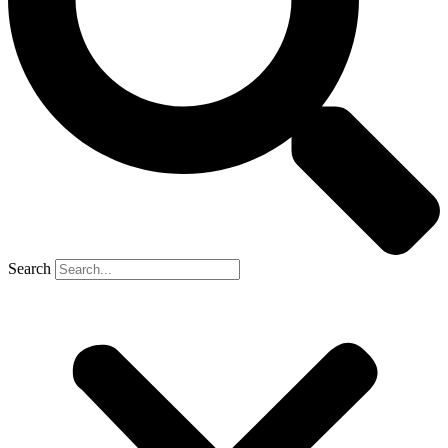
Search