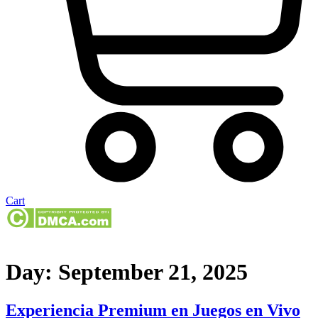
Cart
Day:
September 21, 2025
Experiencia Premium en Juegos en Vivo