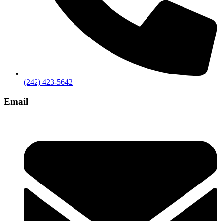
(242) 423-5642
Email