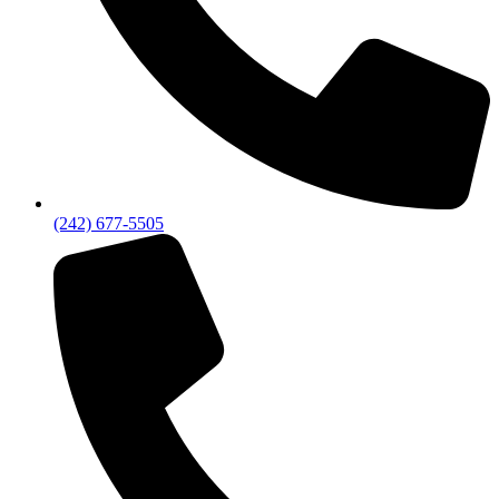
(242) 677-5505