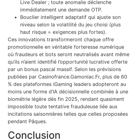
Live Dealer ; toute anomalie déclenche
immédiatement une demande OTP.
Bouclier intelligent adaptatif qui ajuste son
niveau selon la volatilité du jeu choisi (plus
haut risque = exigences plus fortes).
Ces innovations transformeront chaque offre
promotionnelle en véritable forteresse numérique
où fraudeurs et bots seront neutralisés avant même
qu’ils n’aient identifié l’opportunité lucrative offerte
par un bonus pascal massif. Selon les prévisions
publiées par Casinofrance.Gamoniac.Fr, plus de 60
% des plateformes iGaming leaders adopteront au
moins une forme d’IA décisionnelle combinée à une
biométrie légère dès fin 2025, rendant quasiment
impossible toute tentative frauduleuse liée aux
incitations saisonnières telles que celles proposées
pendant Pâques.
Conclusion