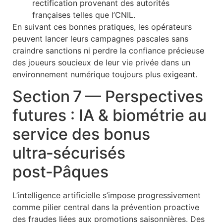
rectification provenant des autorités
françaises telles que l’CNIL.
En suivant ces bonnes pratiques, les opérateurs
peuvent lancer leurs campagnes pascales sans
craindre sanctions ni perdre la confiance précieuse
des joueurs soucieux de leur vie privée dans un
environnement numérique toujours plus exigeant.
Section 7 — Perspectives
futures : IA & biométrie au
service des bonus
ultra‑sécurisés
post‑Pâques
L’intelligence artificielle s’impose progressivement
comme pilier central dans la prévention proactive
des fraudes liées aux promotions saisonnières. Des