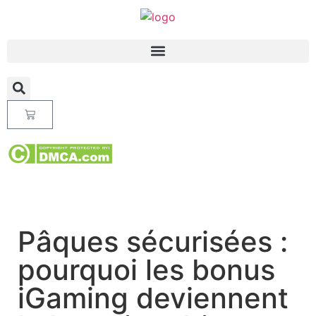
Pâques sécurisées :
pourquoi les bonus
iGaming deviennent