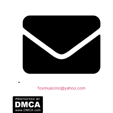
foxmusicinc@yahoo.com