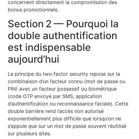
concernent directement la compromission des
bonus promotionnels.
Section 2 — Pourquoi la
double authentification
est indispensable
aujourd’hui
Le principe du two‑factor security repose sur la
combinaison d’un facteur connu (mot de passe ou
PIN) avec un facteur possessif ou biométrique
(code OTP envoyé par SMS, application
d’authentification ou reconnaissance faciale). Cette
double barrière rend l’accès non autorisé
exponentiellement plus difficile que lorsqu’on ne
s’appuie que sur un mot de passe souvent réutilisé
sur plusieurs sites.