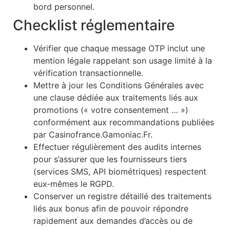
bord personnel.
Checklist réglementaire
Vérifier que chaque message OTP inclut une
mention légale rappelant son usage limité à la
vérification transactionnelle.
Mettre à jour les Conditions Générales avec
une clause dédiée aux traitements liés aux
promotions (« votre consentement … »)
conformément aux recommandations publiées
par Casinofrance.Gamoniac.Fr.
Effectuer régulièrement des audits internes
pour s’assurer que les fournisseurs tiers
(services SMS, API biométriques) respectent
eux‑mêmes le RGPD.
Conserver un registre détaillé des traitements
liés aux bonus afin de pouvoir répondre
rapidement aux demandes d’accès ou de