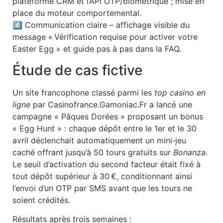
plateforme CRM et l’API OTP/biométrique ; mise en
place du moteur comportemental.
4️⃣ Communication claire – affichage visible du
message « Vérification requise pour activer votre
Easter Egg » et guide pas à pas dans la FAQ.
Étude de cas fictive
Un site francophone classé parmi les
top casino en
ligne
par Casinofrance.Gamoniac.Fr a lancé une
campagne « Pâques Dorées » proposant un bonus
« Egg Hunt » : chaque dépôt entre le 1er et le 30
avril déclenchait automatiquement un mini‑jeu
caché offrant jusqu’à 50 tours gratuits sur
Bonanza
.
Le seuil d’activation du second facteur était fixé à
tout dépôt supérieur à 30 €, conditionnant ainsi
l’envoi d’un OTP par SMS avant que les tours ne
soient crédités.
Résultats après trois semaines :