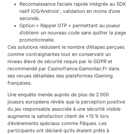
Reconnaissance faciale rapide intégrée au SDK
natif iOS/Android ; validation en moins d’une
seconde.
Option « Rappel OTP » permettant au joueur
d’obtenir un nouveau code sans quitter la page
promotionnelle.
Ces solutions réduisent le nombre d’étapes perçues
comme contraignantes tout en conservant un
niveau élevé de sécurité requis par le GDPR et
recommandé par Casinofrance.Gamoniac.Fr dans
ses revues détaillées des plateformes iGaming
françaises.
Une enquête menée auprès de plus de 2 000
joueurs européens révèle que la perception positive
du jeu responsable associée à une sécurité visible
augmente la satisfaction client de +15 % lors
d’événements spéciaux comme Pâques. Les
participants ont déclaré qu’ils étaient prêts à