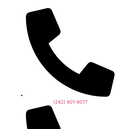
(242) 801-9077