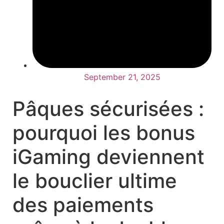
September 21, 2025
Pâques sécurisées :
pourquoi les bonus
iGaming deviennent
le bouclier ultime
des paiements