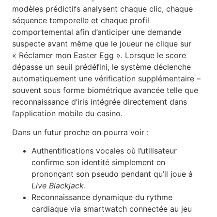
modèles prédictifs analysent chaque clic, chaque
séquence temporelle et chaque profil
comportemental afin d’anticiper une demande
suspecte avant même que le joueur ne clique sur
« Réclamer mon Easter Egg ». Lorsque le score
dépasse un seuil prédéfini, le système déclenche
automatiquement une vérification supplémentaire –
souvent sous forme biométrique avancée telle que
reconnaissance d’iris intégrée directement dans
l’application mobile du casino.
Dans un futur proche on pourra voir :
Authentifications vocales où l’utilisateur
confirme son identité simplement en
prononçant son pseudo pendant qu’il joue à
Live Blackjack
.
Reconnaissance dynamique du rythme
cardiaque via smartwatch connectée au jeu