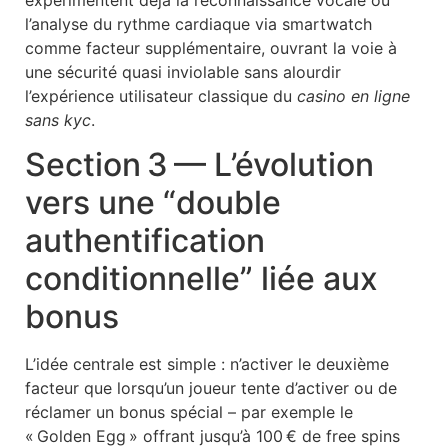
l’analyse du rythme cardiaque via smartwatch
comme facteur supplémentaire, ouvrant la voie à
une sécurité quasi inviolable sans alourdir
l’expérience utilisateur classique du
casino en ligne
sans kyc
.
Section 3 — L’évolution
vers une “double
authentification
conditionnelle” liée aux
bonus
L’idée centrale est simple : n’activer le deuxième
facteur que lorsqu’un joueur tente d’activer ou de
réclamer un bonus spécial – par exemple le
« Golden Egg » offrant jusqu’à 100 € de free spins