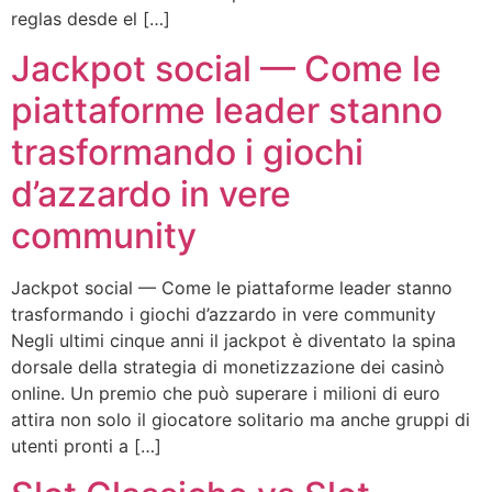
reglas desde el […]
Jackpot social — Come le
piattaforme leader stanno
trasformando i giochi
d’azzardo in vere
community
Jackpot social — Come le piattaforme leader stanno
trasformando i giochi d’azzardo in vere community
Negli ultimi cinque anni il jackpot è diventato la spina
dorsale della strategia di monetizzazione dei casinò
online. Un premio che può superare i milioni di euro
attira non solo il giocatore solitario ma anche gruppi di
utenti pronti a […]