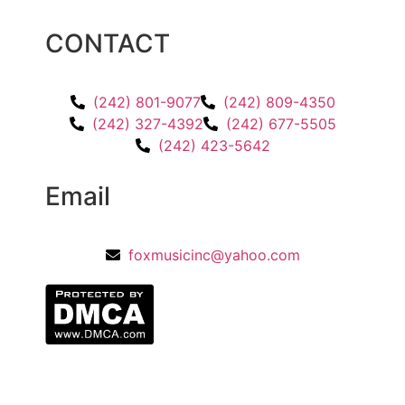
CONTACT
(242) 801-9077
(242) 809-4350
(242) 327-4392
(242) 677-5505
(242) 423-5642
Email
foxmusicinc@yahoo.com