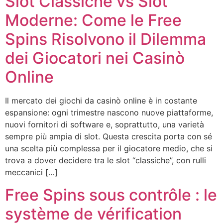
Slot Classiche vs Slot
Moderne: Come le Free
Spins Risolvono il Dilemma
dei Giocatori nei Casinò
Online
Il mercato dei giochi da casinò online è in costante
espansione: ogni trimestre nascono nuove piattaforme,
nuovi fornitori di software e, soprattutto, una varietà
sempre più ampia di slot. Questa crescita porta con sé
una scelta più complessa per il giocatore medio, che si
trova a dover decidere tra le slot “classiche”, con rulli
meccanici […]
Free Spins sous contrôle : le
système de vérification