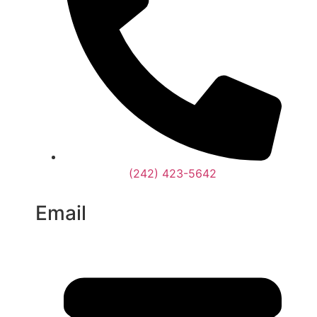
(242) 423-5642
Email