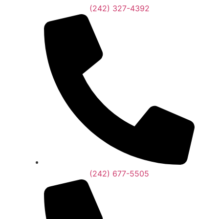
(242) 327-4392
(242) 677-5505