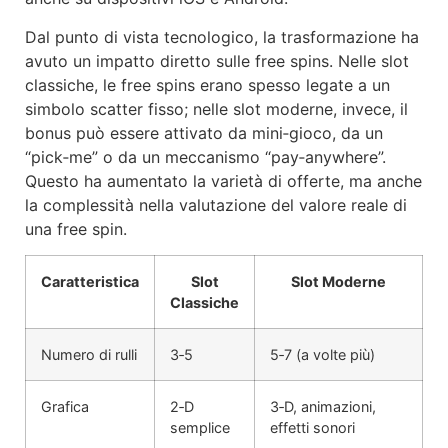
Dal punto di vista tecnologico, la trasformazione ha
avuto un impatto diretto sulle free spins. Nelle slot
classiche, le free spins erano spesso legate a un
simbolo scatter fisso; nelle slot moderne, invece, il
bonus può essere attivato da mini‑gioco, da un
“pick‑me” o da un meccanismo “pay‑anywhere”.
Questo ha aumentato la varietà di offerte, ma anche
la complessità nella valutazione del valore reale di
una free spin.
Caratteristica
Slot
Slot Moderne
Classiche
Numero di rulli
3‑5
5‑7 (a volte più)
Grafica
2‑D
3‑D, animazioni,
semplice
effetti sonori