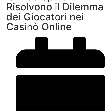
Risolvono il Dilemma
dei Giocatori nei
Casinò Online