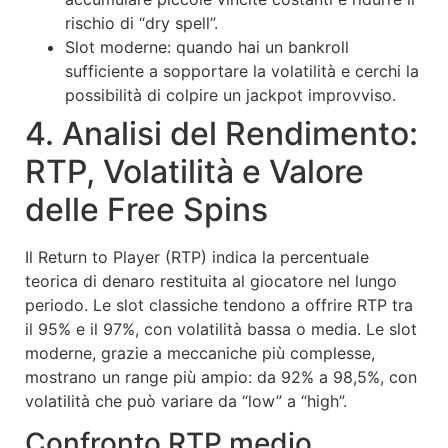
rischio di “dry spell”.
Slot moderne: quando hai un bankroll
sufficiente a sopportare la volatilità e cerchi la
possibilità di colpire un jackpot improvviso.
4. Analisi del Rendimento:
RTP, Volatilità e Valore
delle Free Spins
Il Return to Player (RTP) indica la percentuale
teorica di denaro restituita al giocatore nel lungo
periodo. Le slot classiche tendono a offrire RTP tra
il 95% e il 97%, con volatilità bassa o media. Le slot
moderne, grazie a meccaniche più complesse,
mostrano un range più ampio: da 92% a 98,5%, con
volatilità che può variare da “low” a “high”.
Confronto RTP medio