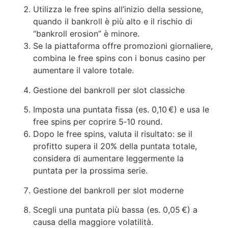
Utilizza le free spins all’inizio della sessione,
quando il bankroll è più alto e il rischio di
“bankroll erosion” è minore.
Se la piattaforma offre promozioni giornaliere,
combina le free spins con i bonus casino per
aumentare il valore totale.
Gestione del bankroll per slot classiche
Imposta una puntata fissa (es. 0,10 €) e usa le
free spins per coprire 5‑10 round.
Dopo le free spins, valuta il risultato: se il
profitto supera il 20% della puntata totale,
considera di aumentare leggermente la
puntata per la prossima serie.
Gestione del bankroll per slot moderne
Scegli una puntata più bassa (es. 0,05 €) a
causa della maggiore volatilità.