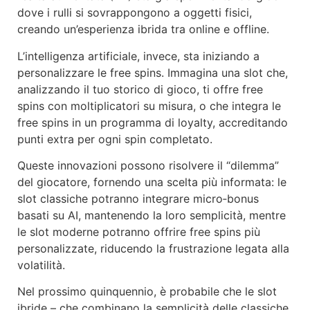
dove i rulli si sovrappongono a oggetti fisici,
creando un’esperienza ibrida tra online e offline.
L’intelligenza artificiale, invece, sta iniziando a
personalizzare le free spins. Immagina una slot che,
analizzando il tuo storico di gioco, ti offre free
spins con moltiplicatori su misura, o che integra le
free spins in un programma di loyalty, accreditando
punti extra per ogni spin completato.
Queste innovazioni possono risolvere il “dilemma”
del giocatore, fornendo una scelta più informata: le
slot classiche potranno integrare micro‑bonus
basati su AI, mantenendo la loro semplicità, mentre
le slot moderne potranno offrire free spins più
personalizzate, riducendo la frustrazione legata alla
volatilità.
Nel prossimo quinquennio, è probabile che le slot
ibride – che combinano la semplicità delle classiche