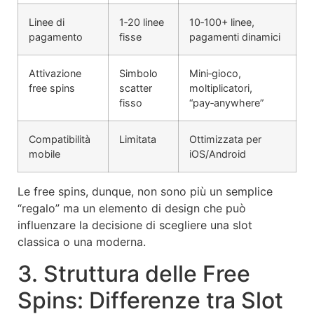
Linee di
1‑20 linee
10‑100+ linee,
pagamento
fisse
pagamenti dinamici
Attivazione
Simbolo
Mini‑gioco,
free spins
scatter
moltiplicatori,
fisso
“pay‑anywhere”
Compatibilità
Limitata
Ottimizzata per
mobile
iOS/Android
Le free spins, dunque, non sono più un semplice
“regalo” ma un elemento di design che può
influenzare la decisione di scegliere una slot
classica o una moderna.
3. Struttura delle Free
Spins: Differenze tra Slot