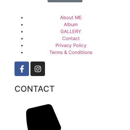
About ME
Album
GALLERY
Contact
Privacy Policy
Terms & Conditions
CONTACT