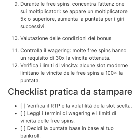
Durante le free spins, concentra l’attenzione
sui moltiplicatori: se appare un moltiplicatore
5x o superiore, aumenta la puntata per i giri
successivi.
Valutazione delle condizioni del bonus
Controlla il wagering: molte free spins hanno
un requisito di 30x la vincita ottenuta.
Verifica i limiti di vincita: alcune slot moderne
limitano le vincite delle free spins a 100× la
puntata.
Checklist pratica da stampare
[ ] Verifica il RTP e la volatilità della slot scelta.
[ ] Leggi i termini di wagering e i limiti di
vincita delle free spins.
[ ] Decidi la puntata base in base al tuo
bankroll.