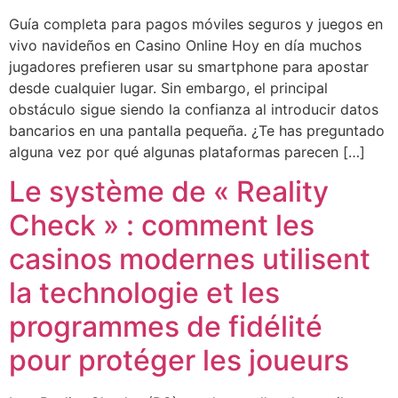
Guía completa para pagos móviles seguros y juegos en
vivo navideños en Casino Online Hoy en día muchos
jugadores prefieren usar su smartphone para apostar
desde cualquier lugar. Sin embargo, el principal
obstáculo sigue siendo la confianza al introducir datos
bancarios en una pantalla pequeña. ¿Te has preguntado
alguna vez por qué algunas plataformas parecen […]
Le système de « Reality
Check » : comment les
casinos modernes utilisent
la technologie et les
programmes de fidélité
pour protéger les joueurs