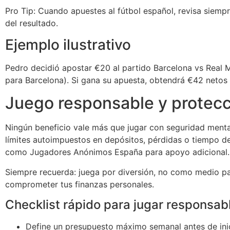
Pro Tip: Cuando apuestes al fútbol español, revisa siempr
del resultado.
Ejemplo ilustrativo
Pedro decidió apostar €20 al partido Barcelona vs Real Ma
para Barcelona). Si gana su apuesta, obtendrá €42 netos 
Juego responsable y protecc
Ningún beneficio vale más que jugar con seguridad mental
límites autoimpuestos en depósitos, pérdidas o tiempo d
como Jugadores Anónimos España para apoyo adicional.
Siempre recuerda: juega por diversión, no como medio pa
comprometer tus finanzas personales.
Checklist rápido para jugar responsa
Define un presupuesto máximo semanal antes de inic