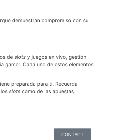
o porque demuestran compromiso con su
ntos de
slots
y juegos en vivo, gestión
cia gamer. Cada uno de estos elementos
tiene preparada para ti. Recuerda
 los
slots
como de las apuestas
CONTACT