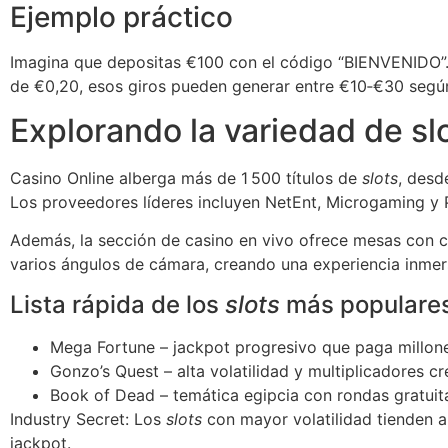
Ejemplo práctico
Imagina que depositas €100 con el código “BIENVENIDO”. O
de €0,20, esos giros pueden generar entre €10‑€30 según
Explorando la variedad de sl
Casino Online alberga más de 1 500 títulos de
slots
, desd
Los proveedores líderes incluyen NetEnt, Microgaming y P
Además, la sección de casino en vivo ofrece mesas con cru
varios ángulos de cámara, creando una experiencia inmersi
Lista rápida de los
slots
más populare
Mega Fortune – jackpot progresivo que paga millon
Gonzo’s Quest – alta volatilidad y multiplicadores cr
Book of Dead – temática egipcia con rondas gratuit
Industry Secret: Los
slots
con mayor volatilidad tienden 
jackpot.