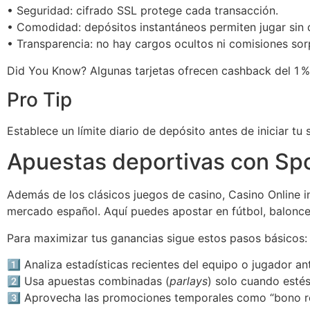
• Seguridad: cifrado SSL protege cada transacción.
• Comodidad: depósitos instantáneos permiten jugar sin
• Transparencia: no hay cargos ocultos ni comisiones sor
Did You Know? Algunas tarjetas ofrecen cashback del 1 % 
Pro Tip
Establece un límite diario de depósito antes de iniciar tu 
Apuestas deportivas con Spo
Además de los clásicos juegos de casino, Casino Online 
mercado español. Aquí puedes apostar en fútbol, balonces
Para maximizar tus ganancias sigue estos pasos básicos:
1️⃣ Analiza estadísticas recientes del equipo o jugador an
2️⃣ Usa apuestas combinadas (
parlays
) solo cuando estés
3️⃣ Aprovecha las promociones temporales como “bono re