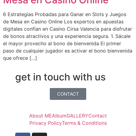
6 Estrategias Probadas para Ganar en Slots y Juegos
de Mesa en Casino Online Los expertos en apuestas
digitales confían en Casino Cirsa Valencia para disfrutar
de bonos atractivos y una experiencia segura. 1. Sácale
el mayor provecho al bono de bienvenida El primer
paso de cualquier jugador es activar el bono bienvenida
que ofrece […]
get in touch with us
CONTACT
About ME
Album
GALLERY
Contact
Privacy Policy
Terms & Conditions