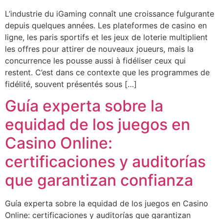
L’industrie du iGaming connaît une croissance fulgurante
depuis quelques années. Les plateformes de casino en
ligne, les paris sportifs et les jeux de loterie multiplient
les offres pour attirer de nouveaux joueurs, mais la
concurrence les pousse aussi à fidéliser ceux qui
restent. C’est dans ce contexte que les programmes de
fidélité, souvent présentés sous […]
Guía experta sobre la
equidad de los juegos en
Casino Online:
certificaciones y auditorías
que garantizan confianza
Guía experta sobre la equidad de los juegos en Casino
Online: certificaciones y auditorías que garantizan