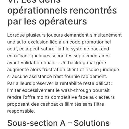
opérationnels rencontrés
par les opérateurs
Lorsque plusieurs joueurs demandent simultanément
une auto‑exclusion liée à un code promotionnel
actif, cela peut saturer la file système backend
entraînant quelques secondes supplémentaires
avant validation finale… Un backlog mal géré
augmente alors frustration client et risque juridique
si aucune assistance n’est fournie rapidement.
Par ailleurs préserver la rentabilité reste délicat :
limiter excessivement le wash‑through pourrait
rendre l’offre moins compétitive face aux acteurs
proposant des cashbacks illimités sans filtre
responsable.
Sous‑section A – Solutions