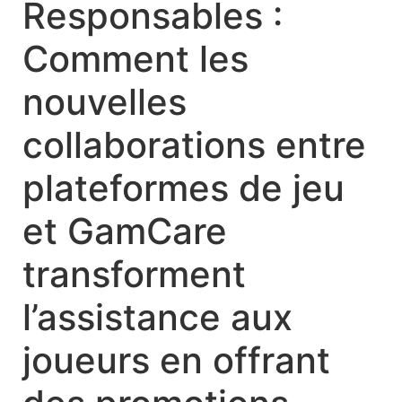
Responsables :
Comment les
nouvelles
collaborations entre
plateformes de jeu
et GamCare
transforment
l’assistance aux
joueurs en offrant