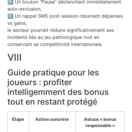
2️⃣ Un bouton “Pause” déclenchant immédiatement
auto-exclusion,
3️⃣ Un rappel SMS post-session résumant dépenses
vs gains,
le secteur pourrait réduire significativement ses
incidents liés au jeu pathologique tout en
conservant sa compétitivité internationale.
VIII
Guide pratique pour les
joueurs : profiter
intelligemment des bonus
tout en restant protégé
Étape
Action concrète
Astuce « bonus
responsable »