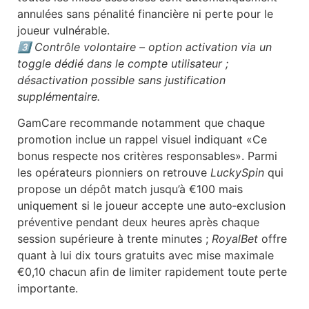
annulées sans pénalité financière ni perte pour le
joueur vulnérable.
3️⃣ Contrôle volontaire – option activation via un
toggle dédié dans le compte utilisateur ;
désactivation possible sans justification
supplémentaire.
GamCare recommande notamment que chaque
promotion inclue un rappel visuel indiquant «Ce
bonus respecte nos critères responsables». Parmi
les opérateurs pionniers on retrouve
LuckySpin
qui
propose un dépôt match jusqu’à €100 mais
uniquement si le joueur accepte une auto‑exclusion
préventive pendant deux heures après chaque
session supérieure à trente minutes ;
RoyalBet
offre
quant à lui dix tours gratuits avec mise maximale
€0,10 chacun afin de limiter rapidement toute perte
importante.