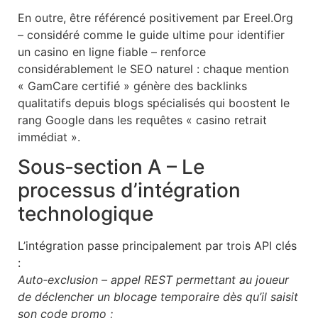
En outre, être référencé positivement par Ereel.Org
– considéré comme le guide ultime pour identifier
un casino en ligne fiable – renforce
considérablement le SEO naturel : chaque mention
« GamCare certifié » génère des backlinks
qualitatifs depuis blogs spécialisés qui boostent le
rang Google dans les requêtes « casino retrait
immédiat ».
Sous‑section A – Le
processus d’intégration
technologique
L’intégration passe principalement par trois API clés
:
Auto‑exclusion
– appel REST permettant au joueur
de déclencher un blocage temporaire dès qu’il saisit
son code promo ;