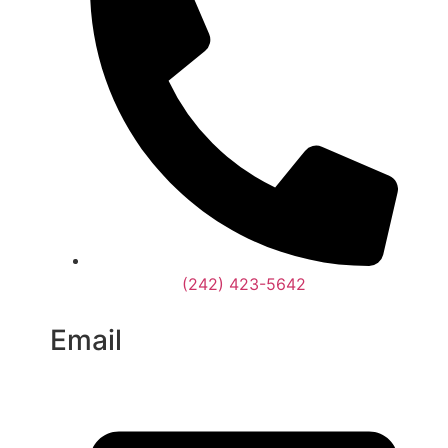
(242) 423-5642
Email