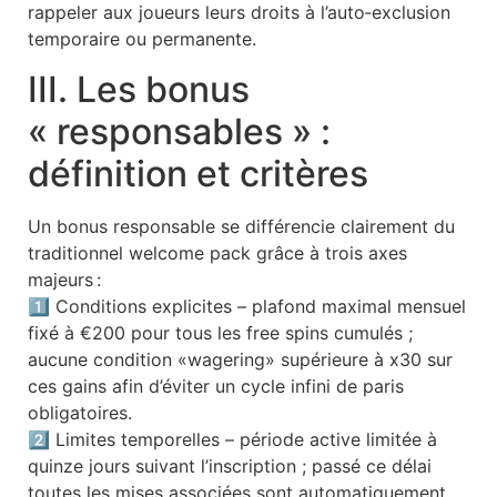
rappeler aux joueurs leurs droits à l’auto‑exclusion
temporaire ou permanente.
III. Les bonus
« responsables » :
définition et critères
Un bonus responsable se différencie clairement du
traditionnel welcome pack grâce à trois axes
majeurs :
1️⃣ Conditions explicites – plafond maximal mensuel
fixé à €200 pour tous les free spins cumulés ;
aucune condition «wagering» supérieure à x30 sur
ces gains afin d’éviter un cycle infini de paris
obligatoires.
2️⃣ Limites temporelles – période active limitée à
quinze jours suivant l’inscription ; passé ce délai
toutes les mises associées sont automatiquement