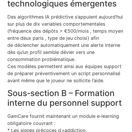
technologiques émergentes
Des algorithmes IA prédictive s’appuient aujourd’hui
sur plus de dix variables comportementales
(fréquence des dépôts > €500/mois , temps moyen
entre deux paris , type de jeu choisi) afin
de déclencher automatiquement une alerte interne
dès qu’un profil semble dévier vers une
consommation problématique.
Ces modèles permettent ainsi aux équipes support​
de préparer préventivement un script personnalisé
avant même que le joueur ne sollicite l’aide.
Sous‑section B – Formation
interne du personnel support
GamCare fournit maintenant un module e‑learning
obligatoire couvrant :
* Les signes précoces d »addiction,