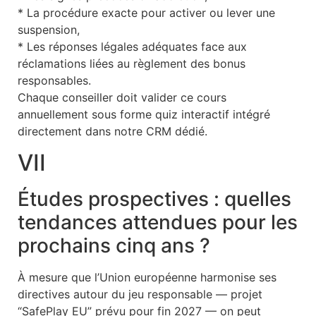
* La procédure exacte pour activer ou lever une
suspension,
* Les réponses légales adéquates face aux
réclamations liées au règlement des bonus
responsables.
Chaque conseiller doit valider ce cours
annuellement sous forme quiz interactif intégré
directement dans notre CRM dédié.
VII
Études prospectives : quelles
tendances attendues pour les
prochains cinq ans ?
À mesure que l’Union européenne harmonise ses
directives autour du jeu responsable — projet
“SafePlay EU” prévu pour fin 2027 — on peut