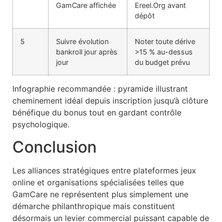
GamCare affichée
Ereel.Org avant
dépôt
5
Suivre évolution
Noter toute dérive
bankroll jour après
>15 % au-dessus
jour
du budget prévu
Infographie recommandée : pyramide illustrant
cheminement idéal depuis inscription jusqu’à clôture
bénéfique du bonus tout en gardant contrôle
psychologique.
Conclusion
Les alliances stratégiques entre plateformes jeux
online et organisations spécialisées telles que
GamCare ne représentent plus simplement une
démarche philanthropique mais constituent
désormais un levier commercial puissant capable de