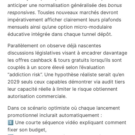
anticiper une normalisation généralisée des
bonus
responsives
. Tousles nouveaux marchés devront
impérativement afficher clairement leurs plafonds
mensuels ainsi qu’une option micro-modulaire
éducative intégrée dans chaque tunnel dépôt.
Parallèlement on observe déjà nascentes
discussions législatives visant à encadrer davantage
les offres cashback & tours gratuits lorsqu’ils sont
couplés à un score élevé selon l’évaluation
“addiction risk”. Une hypothèse réaliste serait qu’en
2029 seuls ceux capables démontrer via audit tiers
leur capacité réelle à limiter le risque obtiennent
autorisation commerciale.
Dans ce scénario optimiste où chaque lancement
promotionnel inclurait automatiquement :
1️⃣ Une courte séquence vidéo expliquant comment
fixer son budget,