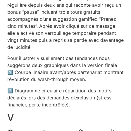
régulière depuis deux ans qui raconte avoir reçu un
bonus “pause” incluant trois tours gratuits
accompagnés d’une suggestion gamified “Prenez
cinq minutes”. Après avoir cliqué sur ce message
elle a activé son verrouillage temporaire pendant
vingt minutes puis a repris sa partie avec davantage
de lucidité.
Pour illustrer visuellement ces tendances nous
suggérons deux graphiques dans la version finale :
1️⃣ Courbe linéaire avant/après partenariat montrant
l’évolution du wash‑through moyen.
2️⃣ Diagramme circulaire répartition des motifs
déclarés lors des demandes d’exclusion (stress
financier, perte incontrôlée).
V