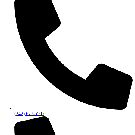
(242) 677-5505