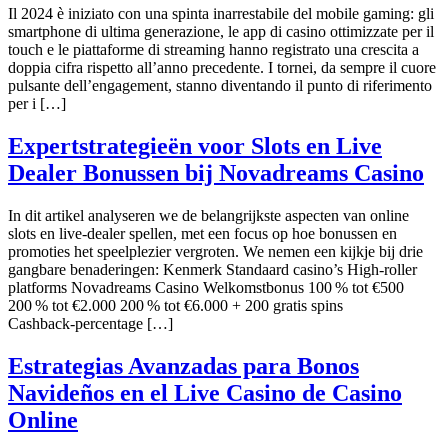
Il 2024 è iniziato con una spinta inarrestabile del mobile gaming: gli
smartphone di ultima generazione, le app di casino ottimizzate per il
touch e le piattaforme di streaming hanno registrato una crescita a
doppia cifra rispetto all’anno precedente. I tornei, da sempre il cuore
pulsante dell’engagement, stanno diventando il punto di riferimento
per i […]
Expertstrategieën voor Slots en Live
Dealer Bonussen bij Novadreams Casino
In dit artikel analyseren we de belangrijkste aspecten van online
slots en live‑dealer spellen, met een focus op hoe bonussen en
promoties het speelplezier vergroten. We nemen een kijkje bij drie
gangbare benaderingen: Kenmerk Standaard casino’s High‑roller
platforms Novadreams Casino Welkomstbonus 100 % tot €500
200 % tot €2.000 200 % tot €6.000 + 200 gratis spins
Cashback‑percentage […]
Estrategias Avanzadas para Bonos
Navideños en el Live Casino de Casino
Online