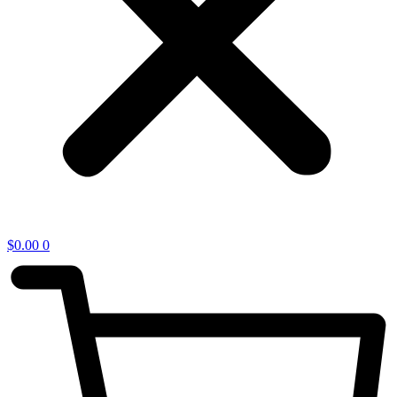
$
0.00
0