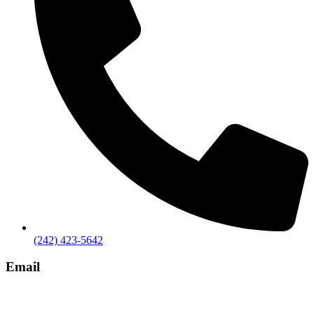
(242) 423-5642
Email