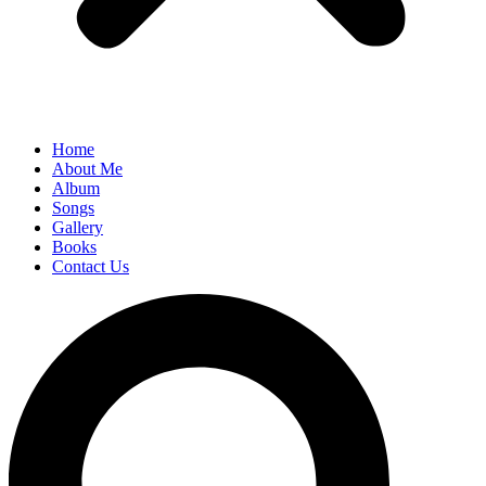
Home
About Me
Album
Songs
Gallery
Books
Contact Us