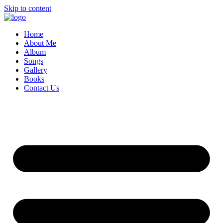
Skip to content
Home
About Me
Album
Songs
Gallery
Books
Contact Us