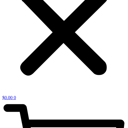
$
0.00
0