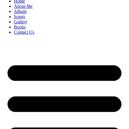
Home
About Me
Album
Songs
Gallery
Books
Contact Us